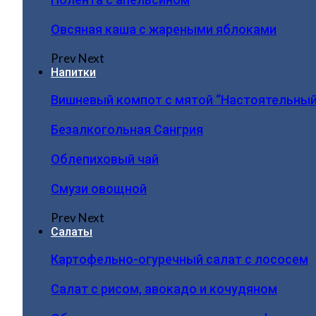
Овсяная каша с жареными яблоками
Prev
Next
Напитки
Вишневый компот с мятой “Настоятельный
Безалкогольная Сангрия
Облепиховый чай
Смузи овощной
Prev
Next
Салаты
Картофельно-огуречный салат с лососем
Салат с рисом, авокадо и кочудяном