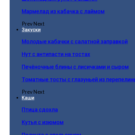
Мармелад из кабачка с лаймом
Prev
Next
Закуски
Молодые кабачки с салатной заправкой
Нут с антипасти на тостах
Печёночные блины с лисичками и сыром
Томатные тосты с глазуньей из перепелин
Prev
Next
Каши
Птица сдохла
Кутья с изюмом
Полента с апельсином