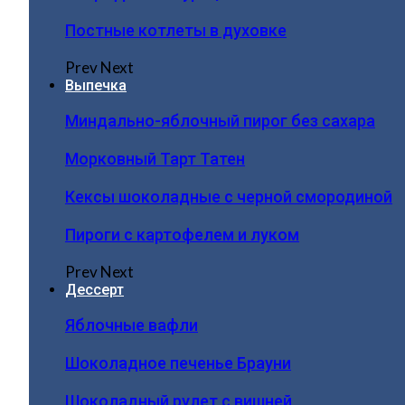
Постные котлеты в духовке
Prev
Next
Выпечка
Миндально-яблочный пирог без сахара
Морковный Тарт Татен
Кексы шоколадные с черной смородиной
Пироги c картофелем и луком
Prev
Next
Дессерт
Яблочные вафли
Шоколадное печенье Брауни
Шоколадный рулет с вишней