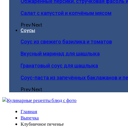
Обжаренные персики, стручковая фасоль 
Салат с капустой и копчёным мясом
Prev
Next
Соусы
Соус из свежего базилика и томатов
Вкусный маринад для шашлыка
Гранатовый соус для шашлыка
Соус-паста из запечённых баклажанов и п
Prev
Next
Главная
Выпечка
Клубничное печенье