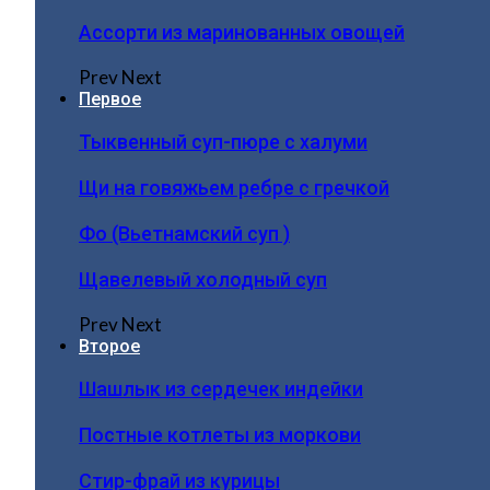
Ассорти из маринованных овощей
Prev
Next
Первое
Тыквенный суп-пюре с халуми
Щи на говяжьем ребре с гречкой
Фо (Вьетнамский суп )
Щавелевый холодный суп
Prev
Next
Второе
Шашлык из сердечек индейки
Постные котлеты из моркови
Стир-фрай из курицы