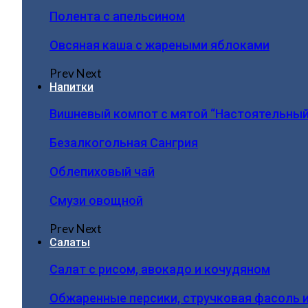
Полента с апельсином
Овсяная каша с жареными яблоками
Prev
Next
Напитки
Вишневый компот с мятой “Настоятельный
Безалкогольная Сангрия
Облепиховый чай
Смузи овощной
Prev
Next
Салаты
Салат с рисом, авокадо и кочудяном
Обжаренные персики, стручковая фасоль 