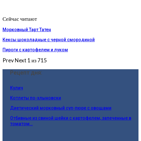
Сейчас читают
Морковный Тарт Татен
Кексы шоколадные с черной смородиной
Пироги c картофелем и луком
Prev
Next
1 из 715
Рецепт дня:
Кулич
Котлеты по-хлыновски
Диетический морковный суп-пюре с овощами
Отбивные из свиной шейки с картофелем, запеченные в
томатом…