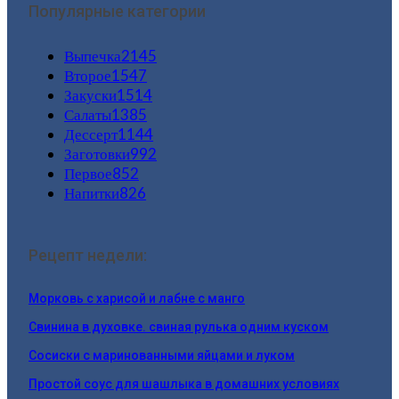
Популярные категории
Выпечка
2145
Второе
1547
Закуски
1514
Салаты
1385
Дессерт
1144
Заготовки
992
Первое
852
Напитки
826
Рецепт недели:
Морковь с харисой и лабне с манго
Свинина в духовке. свиная рулька одним куском
Сосиски с маринованными яйцами и луком
Простой соус для шашлыка в домашних условиях