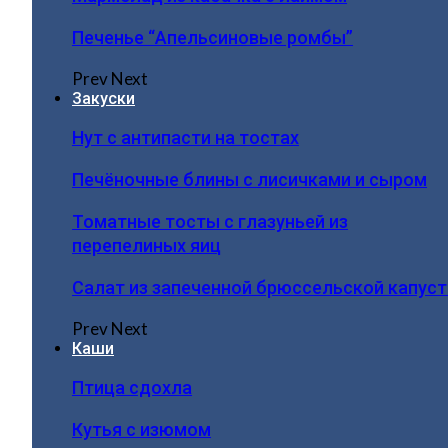
Печенье “Апельсиновые ромбы”
Prev
Next
Закуски
Нут с антипасти на тостах
Печёночные блины с лисичками и сыром
Томатные тосты с глазуньей из
перепелиных яиц
Салат из запеченной брюссельской капус
Prev
Next
Каши
Птица сдохла
Кутья с изюмом