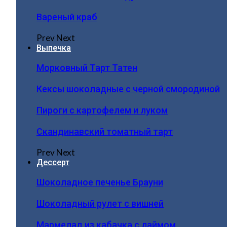
Вареный краб
Prev
Next
Выпечка
Морковный Тарт Татен
Кексы шоколадные с черной смородиной
Пироги c картофелем и луком
Скандинавский томатный тарт
Prev
Next
Дессерт
Шоколадное печенье Брауни
Шоколадный рулет с вишней
Мармелад из кабачка с лаймом