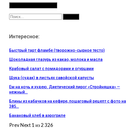
Интересное:
Быстрый тарт фламбе (творожно-сырное тесто)
Шоколадная глазурь из какао, молока и масла
Крабовый салат с помидорами и огурцами
Щука (судак) в листьях савойской капусты
Ем на ночь и худею. Диетический пирог «Стройняшка» —
нежный…
Блины из кабачков на кефире, пошаговый рецепт с фото на
385…
Банановый хлеб в аэрогриле
Prev
Next
1 из 2 326