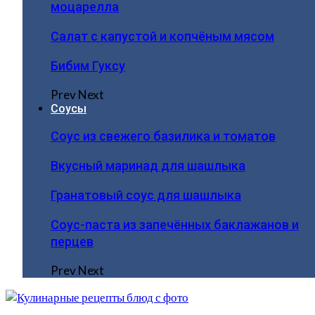
моцарелла
Салат с капустой и копчёным мясом
Бибим Гуксу
Prev
Next
Соусы
Соус из свежего базилика и томатов
Вкусный маринад для шашлыка
Гранатовый соус для шашлыка
Соус-паста из запечённых баклажанов и
перцев
Prev
Next