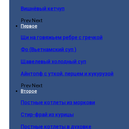
Вишнёвый кетчуп
Prev
Next
Первое
Щи на говяжьем ребре с гречкой
Фо (Вьетнамский суп )
Щавелевый холодный суп
Айнтопф с уткой, перцем и кукурузой
Prev
Next
Второе
Постные котлеты из моркови
Стир-фрай из курицы
Постные котлеты в духовке