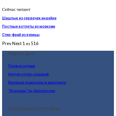
Сейчас читают
Шашлык из сердечек индейки
Постные котлеты из моркови
Стир-фрай из курицы
Prev
Next
1 из 516
Рецепт дня:
Плов из нутрии
Кетчуп остро-сладкий
Вяленые помидоры в аэрогриле
“Колдуны” по-белорусски
Популярные категории