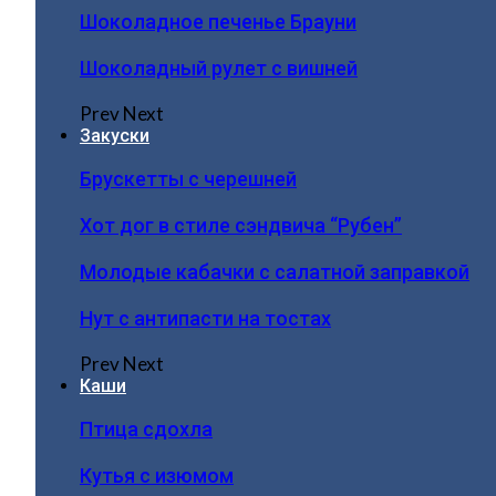
Шоколадное печенье Брауни
Шоколадный рулет с вишней
Prev
Next
Закуски
Брускетты с черешней
Хот дог в стиле сэндвича “Рубен”
Молодые кабачки с салатной заправкой
Нут с антипасти на тостах
Prev
Next
Каши
Птица сдохла
Кутья с изюмом