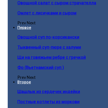
Овощной салат с сыром страчателла
Омлет с лисичками и сыром
Prev
Next
Первое
Овощной суп по-корсикански
Тыквенный суп-пюре с халуми
Щи на говяжьем ребре с гречкой
Фо (Вьетнамский суп )
Prev
Next
Второе
Шашлык из сердечек индейки
Постные котлеты из моркови