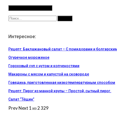
Интересное:
Рецепт: Баклажановый салат – С помидорами и болгарски
Огуречное мороженое
Гороховый суп с нутом и копченостями
Макароны с мясом и капустой на сковороде
Говядина, приготовленная низкотемпературным способом
Рецепт: Пирог из манной крупы – Простой, сытный пирог.
Салат “Тёщин”
Prev
Next
1 из 2 329