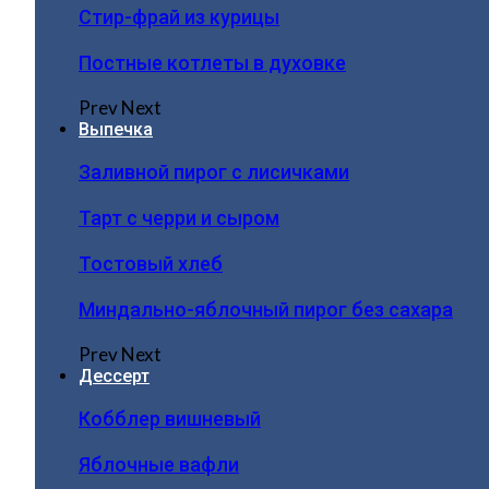
Стир-фрай из курицы
Постные котлеты в духовке
Prev
Next
Выпечка
Заливной пирог с лисичками
Тарт с черри и сыром
Тостовый хлеб
Миндально-яблочный пирог без сахара
Prev
Next
Дессерт
Кобблер вишневый
Яблочные вафли