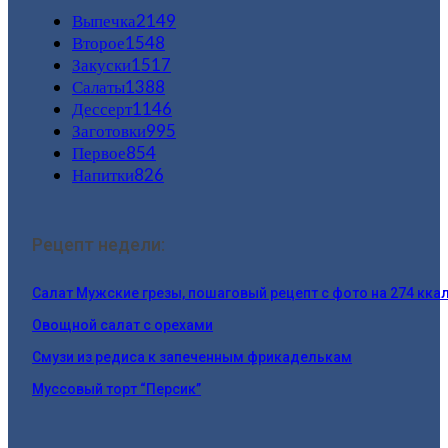
Выпечка
2149
Второе
1548
Закуски
1517
Салаты
1388
Дессерт
1146
Заготовки
995
Первое
854
Напитки
826
Рецепт недели:
Салат Мужские грезы, пошаговый рецепт с фото на 274 кка
Овощной салат с орехами
Смузи из редиса к запеченным фрикаделькам
Муссовый торт “Персик”