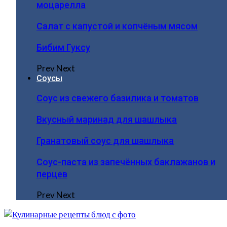
моцарелла
Салат с капустой и копчёным мясом
Бибим Гуксу
Prev
Next
Соусы
Соус из свежего базилика и томатов
Вкусный маринад для шашлыка
Гранатовый соус для шашлыка
Соус-паста из запечённых баклажанов и
перцев
Prev
Next