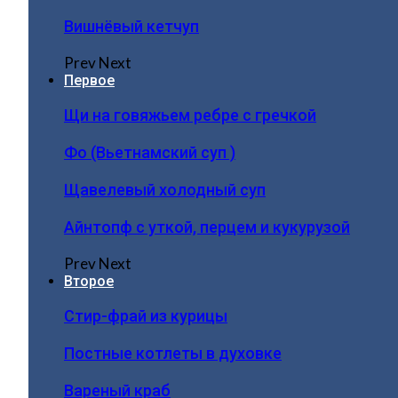
Вишнёвый кетчуп
Prev
Next
Первое
Щи на говяжьем ребре с гречкой
Фо (Вьетнамский суп )
Щавелевый холодный суп
Айнтопф с уткой, перцем и кукурузой
Prev
Next
Второе
Стир-фрай из курицы
Постные котлеты в духовке
Вареный краб