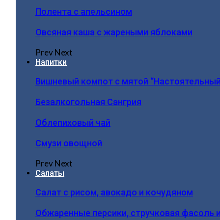
Полента с апельсином
Овсяная каша с жареными яблоками
Prev
Next
Напитки
Вишневый компот с мятой “Настоятельный
Безалкогольная Сангрия
Облепиховый чай
Смузи овощной
Prev
Next
Салаты
Салат с рисом, авокадо и кочудяном
Обжаренные персики, стручковая фасоль 