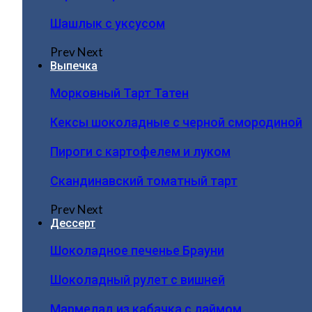
Шашлык с уксусом
Prev
Next
Выпечка
Морковный Тарт Татен
Кексы шоколадные с черной смородиной
Пироги c картофелем и луком
Скандинавский томатный тарт
Prev
Next
Дессерт
Шоколадное печенье Брауни
Шоколадный рулет с вишней
Мармелад из кабачка с лаймом