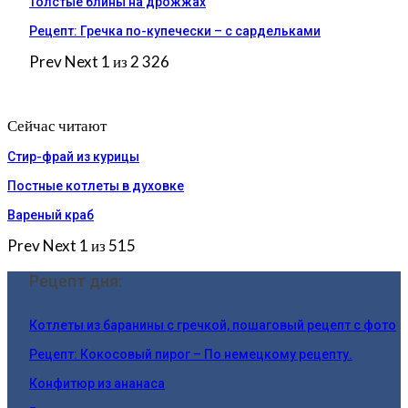
Толстые блины на дрожжах
Рецепт: Гречка по-купечески – с сардельками
Prev
Next
1 из 2 326
Сейчас читают
Стир-фрай из курицы
Постные котлеты в духовке
Вареный краб
Prev
Next
1 из 515
Рецепт дня:
Котлеты из баранины с гречкой, пошаговый рецепт с фото
Рецепт: Кокосовый пирог – По немецкому рецепту.
Конфитюр из ананаса