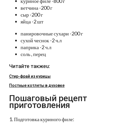
куриное филе -800 г
ветчина -200 г
сыр -200 г
яйца -2 шт
панировочные сухари -200 г
сухой чеснок -2 ч.л
паприка -2 ч.л
соль , перец
Читайте такжеu:
Стир-фрай из курицы
Постные котлеты в духовке
Пошаговый рецепт
приготовления
1. Подготовка куриного филе: