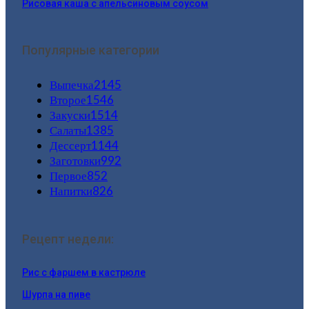
Рисовая каша с апельсиновым соусом
Популярные категории
Выпечка
2145
Второе
1546
Закуски
1514
Салаты
1385
Дессерт
1144
Заготовки
992
Первое
852
Напитки
826
Рецепт недели:
Рис с фаршем в кастрюле
Шурпа на пиве