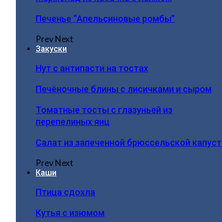
Печенье “Апельсиновые ромбы”
Prev
Next
Закуски
Нут с антипасти на тостах
Печёночные блины с лисичками и сыром
Томатные тосты с глазуньей из
перепелиных яиц
Салат из запеченной брюссельской капус
Prev
Next
Каши
Птица сдохла
Кутья с изюмом