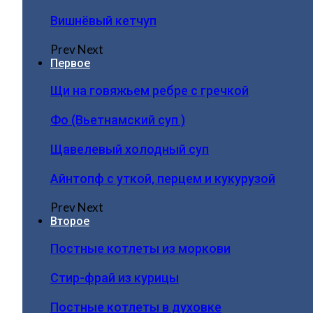
Вишнёвый кетчуп
Prev
Next
Первое
Щи на говяжьем ребре с гречкой
Фо (Вьетнамский суп )
Щавелевый холодный суп
Айнтопф с уткой, перцем и кукурузой
Prev
Next
Второе
Постные котлеты из моркови
Стир-фрай из курицы
Постные котлеты в духовке