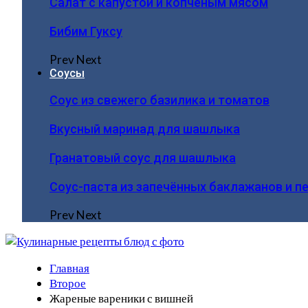
Салат с капустой и копчёным мясом
Бибим Гуксу
Prev
Next
Соусы
Соус из свежего базилика и томатов
Вкусный маринад для шашлыка
Гранатовый соус для шашлыка
Соус-паста из запечённых баклажанов и п
Prev
Next
Главная
Второе
Жареные вареники с вишней