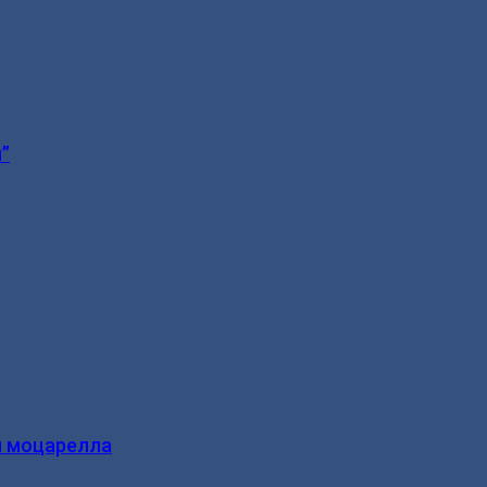
”
и моцарелла