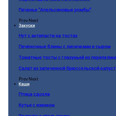
Печенье “Апельсиновые ромбы”
Prev
Next
Закуски
Нут с антипасти на тостах
Печёночные блины с лисичками и сыром
Томатные тосты с глазуньей из перепелин
Салат из запеченной брюссельской капус
Prev
Next
Каши
Птица сдохла
Кутья с изюмом
Полента с апельсином