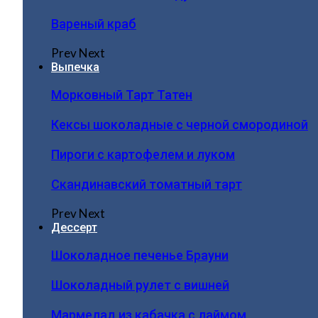
Вареный краб
Prev
Next
Выпечка
Морковный Тарт Татен
Кексы шоколадные с черной смородиной
Пироги c картофелем и луком
Скандинавский томатный тарт
Prev
Next
Дессерт
Шоколадное печенье Брауни
Шоколадный рулет с вишней
Мармелад из кабачка с лаймом