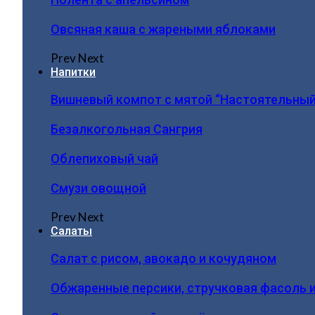
Овсяная каша с жареными яблоками
Prev
Next
Напитки
Вишневый компот с мятой “Настоятельный
Безалкогольная Сангрия
Облепиховый чай
Смузи овощной
Prev
Next
Салаты
Салат с рисом, авокадо и кочудяном
Обжаренные персики, стручковая фасоль 