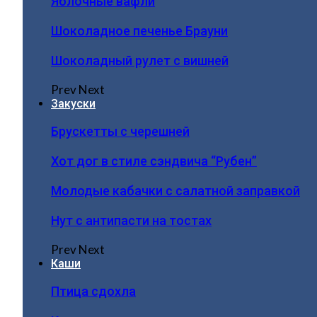
Яблочные вафли
Шоколадное печенье Брауни
Шоколадный рулет с вишней
Prev
Next
Закуски
Брускетты с черешней
Хот дог в стиле сэндвича “Рубен”
Молодые кабачки с салатной заправкой
Нут с антипасти на тостах
Prev
Next
Каши
Птица сдохла