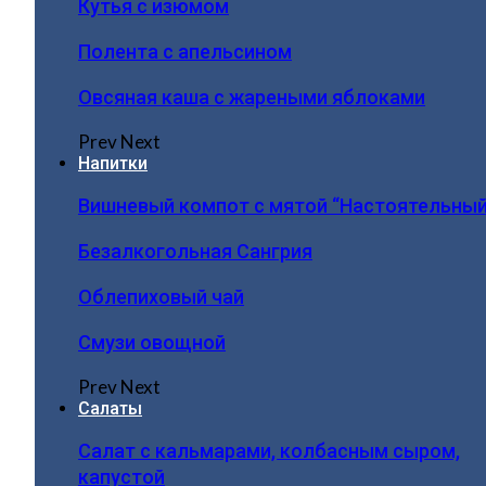
Кутья с изюмом
Полента с апельсином
Овсяная каша с жареными яблоками
Prev
Next
Напитки
Вишневый компот с мятой “Настоятельный
Безалкогольная Сангрия
Облепиховый чай
Смузи овощной
Prev
Next
Салаты
Салат с кальмарами, колбасным сыром,
капустой