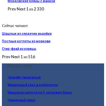
Мордовские блины с манкой
Prev
Next
1 из 2 330
Сейчас читают
Шашлык из сердечек индейки
Постные котлеты из моркови
Стир-фрай из курицы
Prev
Next
1 из 516
Рецепт дня:
Чизкейк творожный
Мраморный кекс в хлебопечке
Квашеная капуста на 3-литровую банку
Черничный пирог