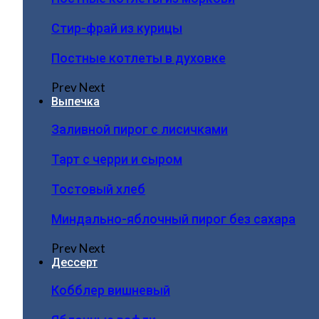
Стир-фрай из курицы
Постные котлеты в духовке
Prev
Next
Выпечка
Заливной пирог с лисичками
Тарт с черри и сыром
Тостовый хлеб
Миндально-яблочный пирог без сахара
Prev
Next
Дессерт
Кобблер вишневый