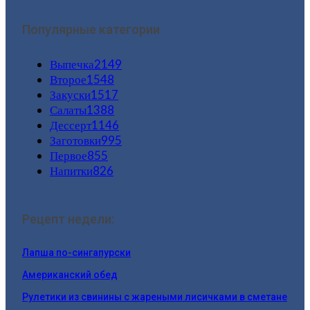
Популярные категории
Выпечка
2149
Второе
1548
Закуски
1517
Салаты
1388
Дессерт
1146
Заготовки
995
Первое
855
Напитки
826
Рецепт недели:
Лапша по-сингапурски
Американский обед
Рулетики из свинины с жареными лисичками в сметане