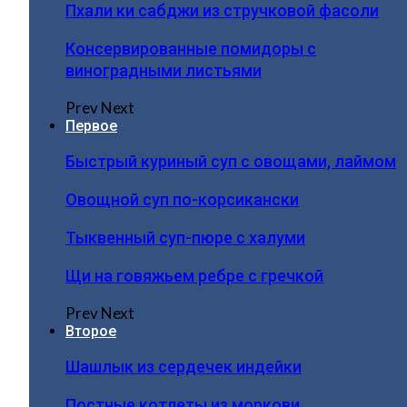
Пхали ки сабджи из стручковой фасоли
Консервированные помидоры с
виноградными листьями
Prev
Next
Первое
Быстрый куриный суп с овощами, лаймом
Овощной суп по-корсикански
Тыквенный суп-пюре с халуми
Щи на говяжьем ребре с гречкой
Prev
Next
Второе
Шашлык из сердечек индейки
Постные котлеты из моркови