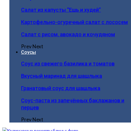
Салат из капусты “Ешь и худей”
Картофельно-огуречный салат с лососем
Салат с рисом, авокадо и кочудяном
Prev
Next
Соусы
Соус из свежего базилика и томатов
Вкусный маринад для шашлыка
Гранатовый соус для шашлыка
Соус-паста из запечённых баклажанов и
перцев
Prev
Next