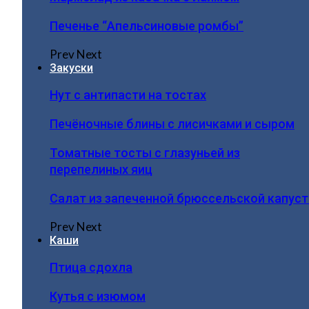
Печенье “Апельсиновые ромбы”
Prev
Next
Закуски
Нут с антипасти на тостах
Печёночные блины с лисичками и сыром
Томатные тосты с глазуньей из
перепелиных яиц
Салат из запеченной брюссельской капус
Prev
Next
Каши
Птица сдохла
Кутья с изюмом