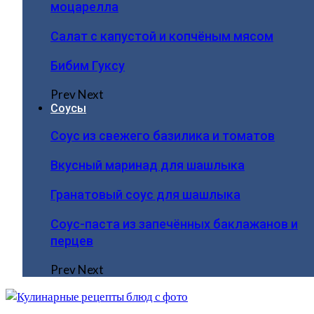
моцарелла
Салат с капустой и копчёным мясом
Бибим Гуксу
Prev
Next
Соусы
Соус из свежего базилика и томатов
Вкусный маринад для шашлыка
Гранатовый соус для шашлыка
Соус-паста из запечённых баклажанов и
перцев
Prev
Next