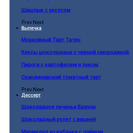
Шашлык с уксусом
Prev
Next
Выпечка
Морковный Тарт Татен
Кексы шоколадные с черной смородиной
Пироги c картофелем и луком
Скандинавский томатный тарт
Prev
Next
Дессерт
Шоколадное печенье Брауни
Шоколадный рулет с вишней
Мармелад из кабачка с лаймом