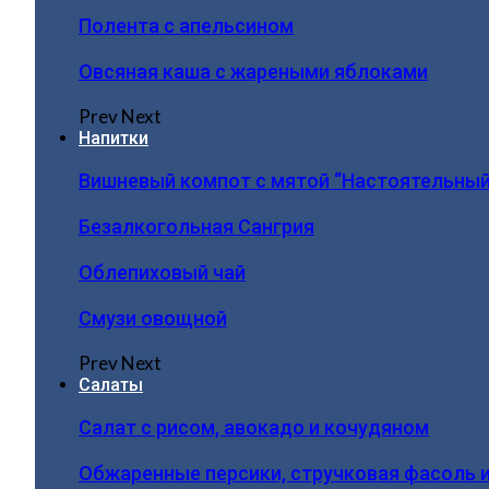
Полента с апельсином
Овсяная каша с жареными яблоками
Prev
Next
Напитки
Вишневый компот с мятой “Настоятельный
Безалкогольная Сангрия
Облепиховый чай
Смузи овощной
Prev
Next
Салаты
Салат с рисом, авокадо и кочудяном
Обжаренные персики, стручковая фасоль 