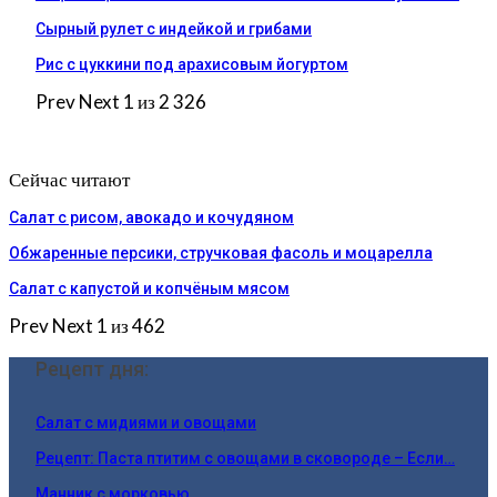
Сырный рулет с индейкой и грибами
Рис с цуккини под арахисовым йогуртом
Prev
Next
1 из 2 326
Сейчас читают
Салат с рисом, авокадо и кочудяном
Обжаренные персики, стручковая фасоль и моцарелла
Салат с капустой и копчёным мясом
Prev
Next
1 из 462
Рецепт дня:
Салат с мидиями и овощами
Рецепт: Паста птитим с овощами в сковороде – Если…
Манник с морковью