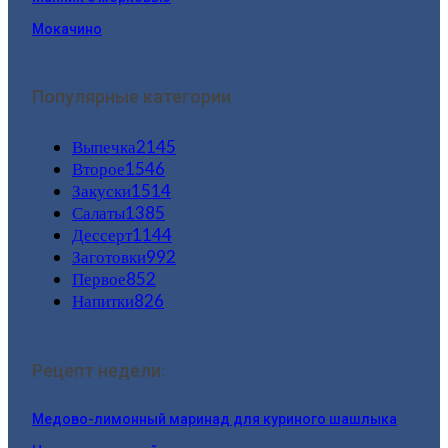
Мокачино
Популярные категории
Выпечка
2145
Второе
1546
Закуски
1514
Салаты
1385
Дессерт
1144
Заготовки
992
Первое
852
Напитки
826
Рецепт недели:
Медово-лимонный маринад для куриного шашлыка