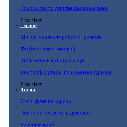
Тонкое тесто для пиццы на молоке
Prev
Next
Первое
Щи на говяжьем ребре с гречкой
Фо (Вьетнамский суп )
Щавелевый холодный суп
Айнтопф с уткой, перцем и кукурузой
Prev
Next
Второе
Стир-фрай из курицы
Постные котлеты в духовке
Вареный краб