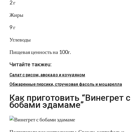
2 г
Жиры
9 г
Углеводы
Пищевая ценность на 100г.
Читайте такжеu:
Салат с рисом, авокадо и кочудяном
Обжаренные персики, стручковая фасоль и моцарелла
Как приготовить “Винегрет с
бобами эдамаме”
Подготовьте все ингредиенты. Свеклу, картофель и