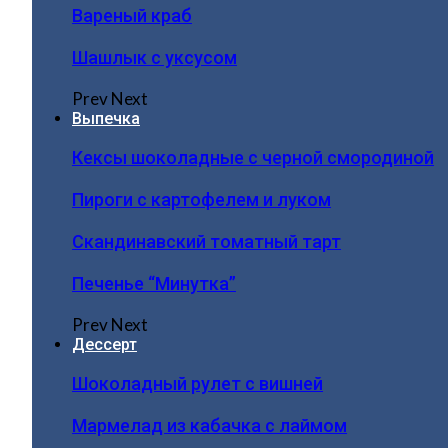
Вареный краб
Шашлык с уксусом
Prev
Next
Выпечка
Кексы шоколадные с черной смородиной
Пироги c картофелем и луком
Скандинавский томатный тарт
Печенье “Минутка”
Prev
Next
Дессерт
Шоколадный рулет с вишней
Мармелад из кабачка с лаймом