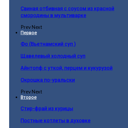
Свиная отбивная с соусом из красной
смородины в мультиварке
Prev
Next
Первое
Фо (Вьетнамский суп )
Щавелевый холодный суп
Айнтопф с уткой, перцем и кукурузой
Окрошка по-уральски
Prev
Next
Второе
Стир-фрай из курицы
Постные котлеты в духовке