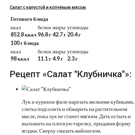
Салат с капустой и копчёным мясом
Готового блюда
ккал
белки
жиры
углеводы
852.8 ккал
96.8 г
42.7 г
20.4 г
100 г блюда
ккал
белки
жиры
углеводы
98 ккал
11.1 г
4.9 г
2.3 г
Рецепт «Салат "Клубничка"»:
Лук и куриное филе нарезать мелкими кубиками,
слегка подсолить и обжарить на растительном
масле, пока лук не станет мягким. Дать остыть и
выложить на плоскую тарелку, придавая форму
ягодки. Сверху смазать майонезом.