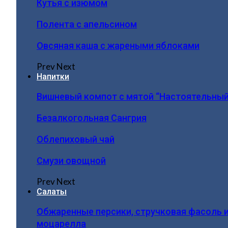
Кутья с изюмом
Полента с апельсином
Овсяная каша с жареными яблоками
Prev
Next
Напитки
Вишневый компот с мятой “Настоятельный
Безалкогольная Сангрия
Облепиховый чай
Смузи овощной
Prev
Next
Салаты
Обжаренные персики, стручковая фасоль 
моцарелла