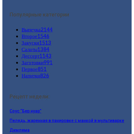
Популярные категории
Выпечка
2144
Второе
1546
Закуски
1513
Салаты
1384
Дессерт
1143
Заготовки
991
Первое
851
Напитки
826
Рецепт недели:
Соус “Бер нуар”
Пелядь, жаренная в панировке с манкой в мультиварке
Димляма