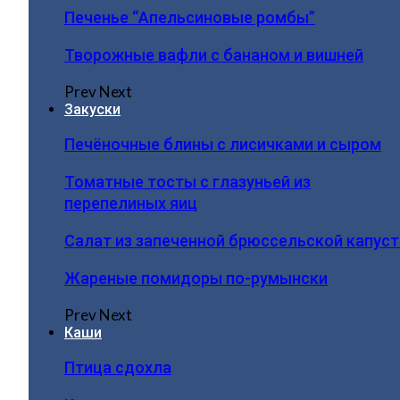
Печенье “Апельсиновые ромбы”
Творожные вафли с бананом и вишней
Prev
Next
Закуски
Печёночные блины с лисичками и сыром
Томатные тосты с глазуньей из
перепелиных яиц
Салат из запеченной брюссельской капус
Жареные помидоры по-румынски
Prev
Next
Каши
Птица сдохла