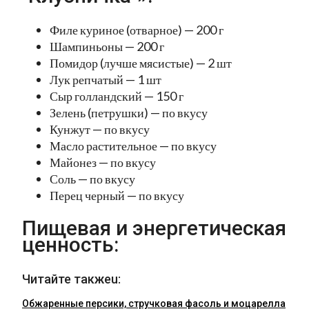
Филе куриное (отварное) — 200 г
Шампиньоны — 200 г
Помидор (лучше мясистые) — 2 шт
Лук репчатый — 1 шт
Сыр голландский — 150 г
Зелень (петрушки) — по вкусу
Кунжут — по вкусу
Масло растительное — по вкусу
Майонез — по вкусу
Соль — по вкусу
Перец черный — по вкусу
Пищевая и энергетическая
ценность:
Читайте такжеu:
Обжаренные персики, стручковая фасоль и моцарелла