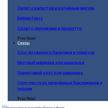
Салат с капустой и копчёным мясом
Бибим Гуксу
Салат с персиками и прошутто
Prev
Next
Соусы
Соус из свежего базилика и томатов
Вкусный маринад для шашлыка
Гранатовый соус для шашлыка
Соус-паста из запечённых баклажанов и
перцев
Prev
Next