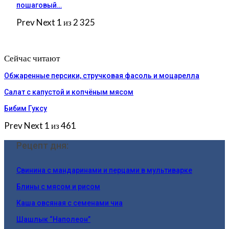
пошаговый…
Prev
Next
1 из 2 325
Сейчас читают
Обжаренные персики, стручковая фасоль и моцарелла
Салат с капустой и копчёным мясом
Бибим Гуксу
Prev
Next
1 из 461
Рецепт дня:
Свинина с мандаринами и перцами в мультиварке
Блины с мясом и рисом
Каша овсяная с семенами чиа
Шашлык “Наполеон”