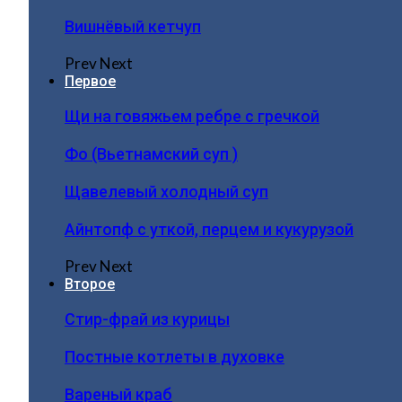
Вишнёвый кетчуп
Prev
Next
Первое
Щи на говяжьем ребре с гречкой
Фо (Вьетнамский суп )
Щавелевый холодный суп
Айнтопф с уткой, перцем и кукурузой
Prev
Next
Второе
Стир-фрай из курицы
Постные котлеты в духовке
Вареный краб