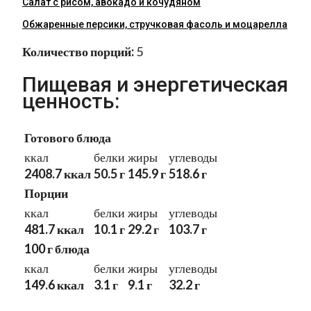
Салат с рисом, авокадо и кочудяном
Обжаренные персики, стручковая фасоль и моцарелла
Количество порций:
5
Пищевая и энергетическая
ценность:
Готового блюда
ккал
белки
жиры
углеводы
2408.7 ккал
50.5 г
145.9 г
518.6 г
Порции
ккал
белки
жиры
углеводы
481.7 ккал
10.1 г
29.2 г
103.7 г
100 г блюда
ккал
белки
жиры
углеводы
149.6 ккал
3.1 г
9.1 г
32.2 г