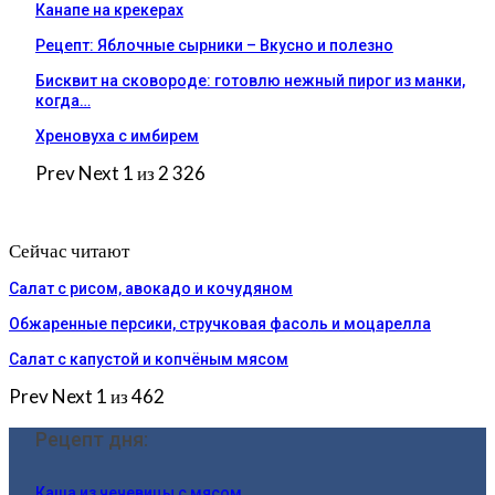
Канапе на крекерах
Рецепт: Яблочные сырники – Вкусно и полезно
Бисквит на сковороде: готовлю нежный пирог из манки,
когда…
Хреновуха с имбирем
Prev
Next
1 из 2 326
Сейчас читают
Салат с рисом, авокадо и кочудяном
Обжаренные персики, стручковая фасоль и моцарелла
Салат с капустой и копчёным мясом
Prev
Next
1 из 462
Рецепт дня:
Каша из чечевицы с мясом