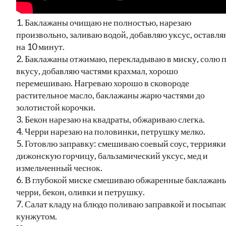
1. Баклажаны очищаю не полностью, нарезаю
произвольно, заливаю водой, добавляю уксус, оставля
на 10 минут.
2. Баклажаны отжимаю, перекладываю в миску, солю 
вкусу, добавляю частями крахмал, хорошо
перемешиваю. Нагреваю хорошо в сковороде
растительное масло, баклажаны жарю частями до
золотистой корочки.
3. Бекон нарезаю на квадраты, обжариваю слегка.
4. Черри нарезаю на половинки, петрушку мелко.
5. Готовлю заправку: смешиваю соевый соус, террияки
дижонскую горчицу, бальзамический уксус, мед и
измельченный чеснок.
6. В глубокой миске смешиваю обжаренные баклажаны
черри, бекон, оливки и петрушку.
7. Салат кладу на блюдо поливаю заправкой и посыпа
кунжутом.