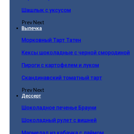
Шашлык с уксусом
Prev
Next
Выпечка
Морковный Тарт Татен
Кексы шоколадные с черной смородиной
Пироги c картофелем и луком
Скандинавский томатный тарт
Prev
Next
Дессерт
Шоколадное печенье Брауни
Шоколадный рулет с вишней
Мармелад из кабачка с лаймом