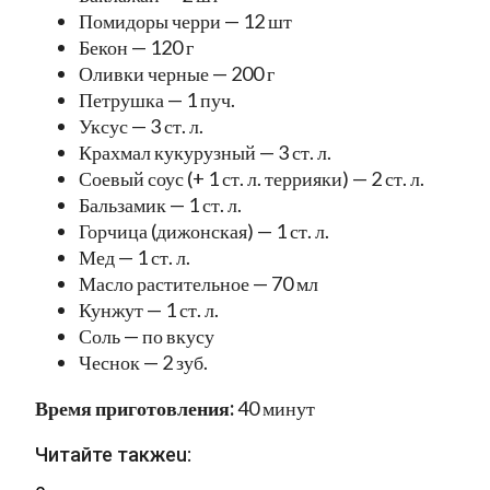
Помидоры черри — 12 шт
Бекон — 120 г
Оливки черные — 200 г
Петрушка — 1 пуч.
Уксус — 3 ст. л.
Крахмал кукурузный — 3 ст. л.
Соевый соус (+ 1 ст. л. террияки) — 2 ст. л.
Бальзамик — 1 ст. л.
Горчица (дижонская) — 1 ст. л.
Мед — 1 ст. л.
Масло растительное — 70 мл
Кунжут — 1 ст. л.
Соль — по вкусу
Чеснок — 2 зуб.
Время приготовления:
40 минут
Читайте такжеu: