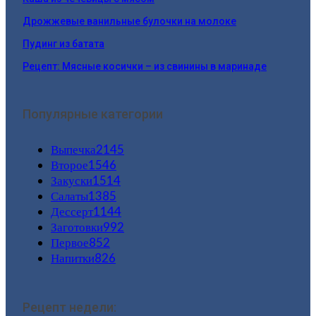
Дрожжевые ванильные булочки на молоке
Пудинг из батата
Рецепт: Мясные косички – из свинины в маринаде
Популярные категории
Выпечка
2145
Второе
1546
Закуски
1514
Салаты
1385
Дессерт
1144
Заготовки
992
Первое
852
Напитки
826
Рецепт недели: