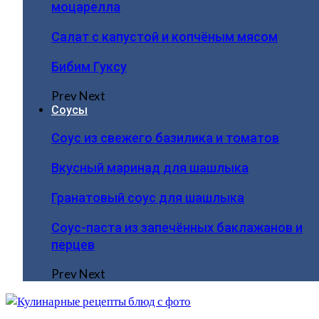
моцарелла
Салат с капустой и копчёным мясом
Бибим Гуксу
Prev
Next
Соусы
Соус из свежего базилика и томатов
Вкусный маринад для шашлыка
Гранатовый соус для шашлыка
Соус-паста из запечённых баклажанов и
перцев
Prev
Next