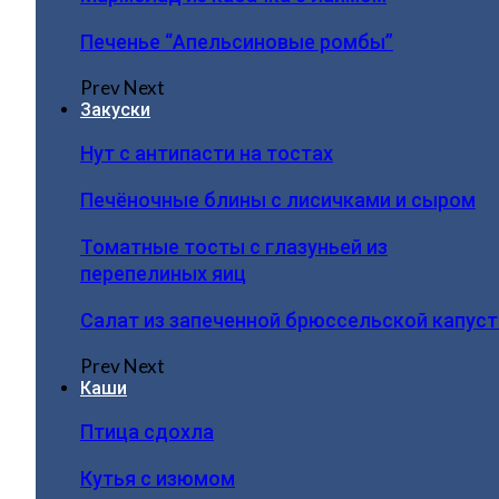
Печенье “Апельсиновые ромбы”
Prev
Next
Закуски
Нут с антипасти на тостах
Печёночные блины с лисичками и сыром
Томатные тосты с глазуньей из
перепелиных яиц
Салат из запеченной брюссельской капус
Prev
Next
Каши
Птица сдохла
Кутья с изюмом