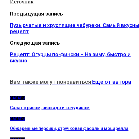
Источник
Предыдущая запись
Пузырчатые и хрустящие чебуреки. Самый вкусн
рецепт
Следующая запись
Рецепт: Огурцы по-фински – На зиму, быстро и
вкусно
Вам также могут понравиться
Еще от автора
САЛАТЫ
Салат с рисом, авокадо и кочудяном
САЛАТЫ
Обжаренные персики, стручковая фасоль и моцарелла