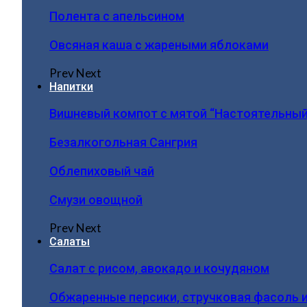
Полента с апельсином
Овсяная каша с жареными яблоками
Prev
Next
Напитки
Вишневый компот с мятой “Настоятельный
Безалкогольная Сангрия
Облепиховый чай
Смузи овощной
Prev
Next
Салаты
Салат с рисом, авокадо и кочудяном
Обжаренные персики, стручковая фасоль 