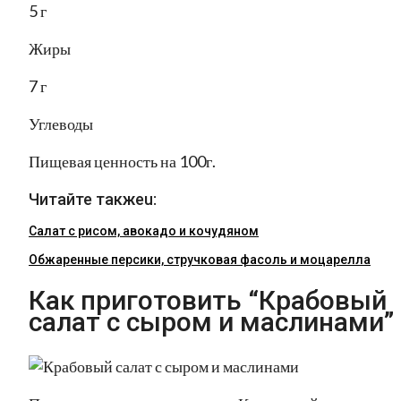
5 г
Жиры
7 г
Углеводы
Пищевая ценность на 100г.
Читайте такжеu:
Салат с рисом, авокадо и кочудяном
Обжаренные персики, стручковая фасоль и моцарелла
Как приготовить “Крабовый
салат с сыром и маслинами”