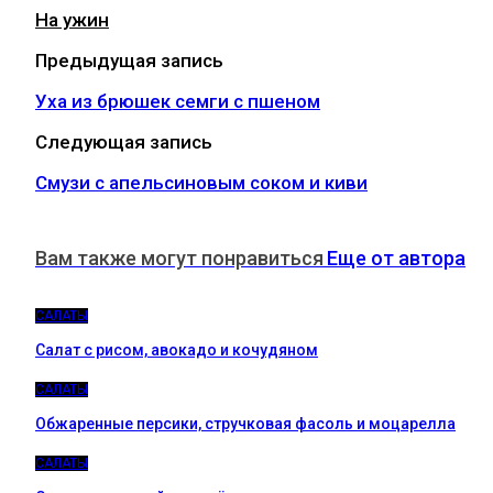
На ужин
Предыдущая запись
Уха из брюшек семги с пшеном
Следующая запись
Смузи с апельсиновым соком и киви
Вам также могут понравиться
Еще от автора
САЛАТЫ
Салат с рисом, авокадо и кочудяном
САЛАТЫ
Обжаренные персики, стручковая фасоль и моцарелла
САЛАТЫ