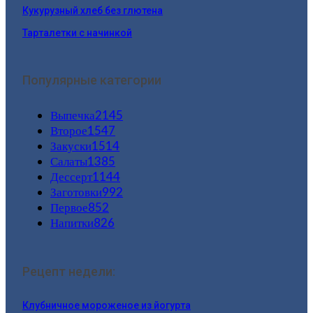
Кукурузный хлеб без глютена
Тарталетки с начинкой
Популярные категории
Выпечка
2145
Второе
1547
Закуски
1514
Салаты
1385
Дессерт
1144
Заготовки
992
Первое
852
Напитки
826
Рецепт недели:
Клубничное мороженое из йогурта