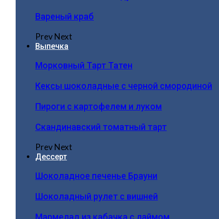
Вареный краб
Prev
Next
Выпечка
Морковный Тарт Татен
Кексы шоколадные с черной смородиной
Пироги c картофелем и луком
Скандинавский томатный тарт
Prev
Next
Дессерт
Шоколадное печенье Брауни
Шоколадный рулет с вишней
Мармелад из кабачка с лаймом