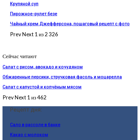
Крупяной суп
Пирожное-рулет безе
Чайный крем Джефферсона, пошаговый рецепт с фото
Prev
Next
1 из 2 326
Сейчас читают
Салат с рисом, авокадо и кочудяном
Обжаренные персики, стручковая фасоль и моцарелла
Салат с капустой и копчёным мясом
Prev
Next
1 из 462
Рецепт дня:
Сало в рассоле в банке
Какао с молоком