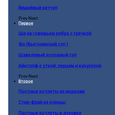
Вишнёвый кетчуп
Prev
Next
Первое
Щи на говяжьем ребре с гречкой
Фо (Вьетнамский суп )
Щавелевый холодный суп
Айнтопф с уткой, перцем и кукурузой
Prev
Next
Второе
Постные котлеты из моркови
Стир-фрай из курицы
Постные котлеты в духовке