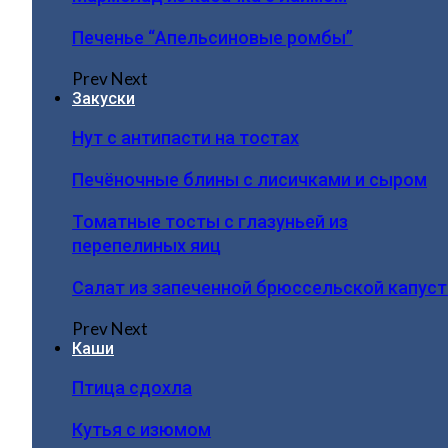
Печенье “Апельсиновые ромбы”
Prev
Next
Закуски
Нут с антипасти на тостах
Печёночные блины с лисичками и сыром
Томатные тосты с глазуньей из
перепелиных яиц
Салат из запеченной брюссельской капус
Prev
Next
Каши
Птица сдохла
Кутья с изюмом