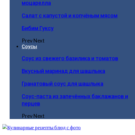
моцарелла
Салат с капустой и копчёным мясом
Бибим Гуксу
Prev
Next
Соусы
Соус из свежего базилика и томатов
Вкусный маринад для шашлыка
Гранатовый соус для шашлыка
Соус-паста из запечённых баклажанов и
перцев
Prev
Next