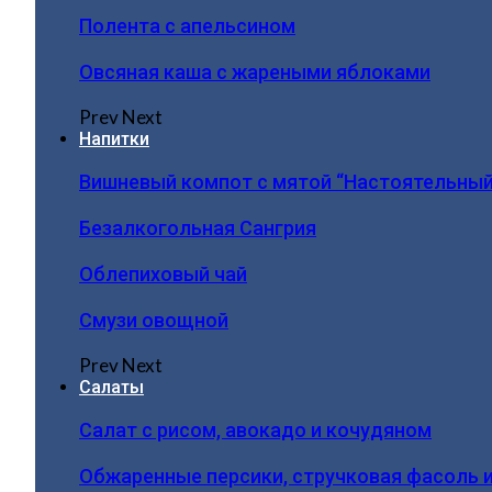
Полента с апельсином
Овсяная каша с жареными яблоками
Prev
Next
Напитки
Вишневый компот с мятой “Настоятельный
Безалкогольная Сангрия
Облепиховый чай
Смузи овощной
Prev
Next
Салаты
Салат с рисом, авокадо и кочудяном
Обжаренные персики, стручковая фасоль 