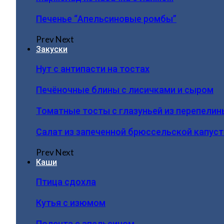
Печенье “Апельсиновые ромбы”
Prev
Next
Закуски
Нут с антипасти на тостах
Печёночные блины с лисичками и сыром
Томатные тосты с глазуньей из перепелин
Салат из запеченной брюссельской капус
Prev
Next
Каши
Птица сдохла
Кутья с изюмом
Полента с апельсином