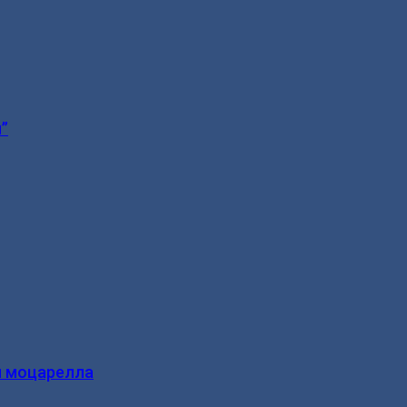
”
и моцарелла