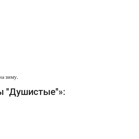
а зиму.
 "Душистые"»: