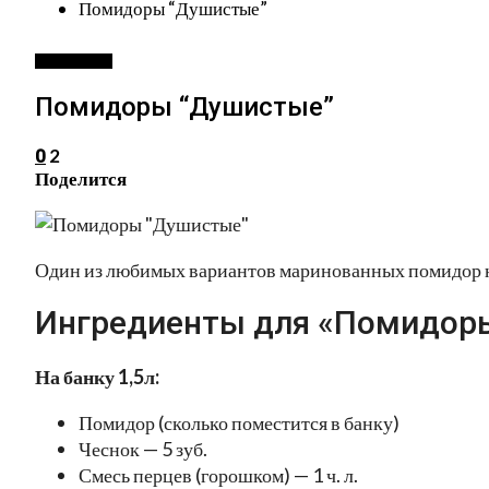
Помидоры “Душистые”
ЗАГОТОВКИ
Помидоры “Душистые”
2
0
Поделится
Один из любимых вариантов маринованных помидор н
Ингредиенты для «Помидоры
На банку 1,5л:
Помидор (сколько поместится в банку)
Чеснок — 5 зуб.
Смесь перцев (горошком) — 1 ч. л.