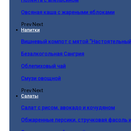
Овсяная каша с жареными яблоками
Prev
Next
Напитки
Вишневый компот с мятой “Настоятельный
Безалкогольная Сангрия
Облепиховый чай
Смузи овощной
Prev
Next
Салаты
Салат с рисом, авокадо и кочудяном
Обжаренные персики, стручковая фасоль 