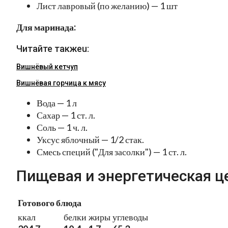
Лист лавровый (по желанию) — 1 шт
Для маринада:
Читайте такжеu:
Вишнёвый кетчуп
Вишнёвая горчица к мясу
Вода — 1 л
Сахар — 1 ст. л.
Соль — 1 ч. л.
Уксус яблочный — 1/2 стак.
Смесь специй ("Для засолки") — 1 ст. л.
Пищевая и энергетическая ц
Готового блюда
ккал
белки
жиры
углеводы