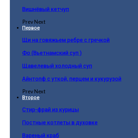
Вишнёвый кетчуп
Prev
Next
Первое
Щи на говяжьем ребре с гречкой
Фо (Вьетнамский суп )
Щавелевый холодный суп
Айнтопф с уткой, перцем и кукурузой
Prev
Next
Второе
Стир-фрай из курицы
Постные котлеты в духовке
Вареный краб