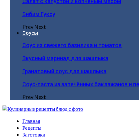
Салат с капустой и копчёным мясом
Бибим Гуксу
Prev
Next
Соусы
Соус из свежего базилика и томатов
Вкусный маринад для шашлыка
Гранатовый соус для шашлыка
Соус-паста из запечённых баклажанов и п
Prev
Next
Главная
Рецепты
Заготовки