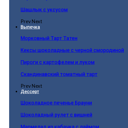
Шашлык с уксусом
Prev
Next
Выпечка
Морковный Тарт Татен
Кексы шоколадные с черной смородиной
Пироги c картофелем и луком
Скандинавский томатный тарт
Prev
Next
Дессерт
Шоколадное печенье Брауни
Шоколадный рулет с вишней
Мармелад из кабачка с лаймом