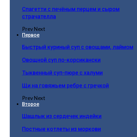
Спагетти с печёным перцем и сыром
страчателла
Prev
Next
Первое
Быстрый куриный суп с овощами, лаймом
Овощной суп по-корсикански
Тыквенный суп-пюре с халуми
Щи на говяжьем ребре с гречкой
Prev
Next
Второе
Шашлык из сердечек индейки
Постные котлеты из моркови