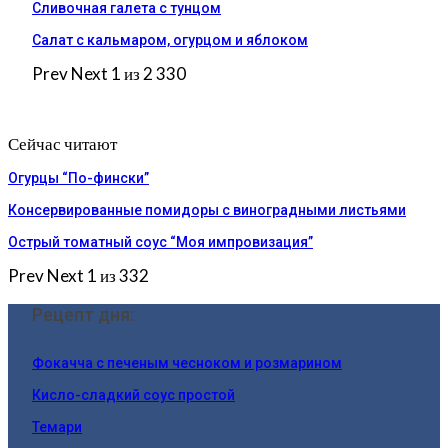
Сливочная галета с тунцом
Салат с кальмаром, огурцом и яблоком
Prev
Next
1 из 2 330
Сейчас читают
Огурцы “По-фински”
Консервированные помидоры с виноградными листьями
Острый томатный соус “Моя импровизация”
Prev
Next
1 из 332
Рецепт дня:
Фокачча с печеным чесноком и розмарином
Кисло-сладкий соус простой
Темари