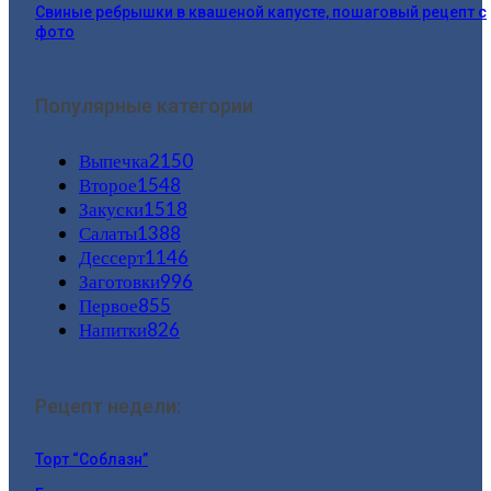
Свиные ребрышки в квашеной капусте, пошаговый рецепт с
фото
Популярные категории
Выпечка
2150
Второе
1548
Закуски
1518
Салаты
1388
Дессерт
1146
Заготовки
996
Первое
855
Напитки
826
Рецепт недели:
Торт “Соблазн”