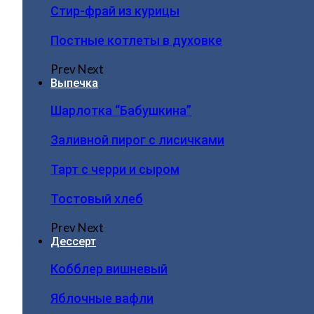
Стир-фрай из курицы
Постные котлеты в духовке
Prev
Next
Выпечка
Шарлотка “Бабушкина”
Заливной пирог с лисичками
Тарт с черри и сыром
Тостовый хлеб
Prev
Next
Дессерт
Кобблер вишневый
Яблочные вафли