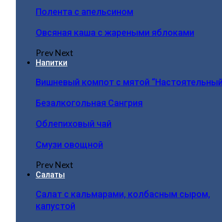
Полента с апельсином
Овсяная каша с жареными яблоками
Prev
Next
Напитки
Вишневый компот с мятой “Настоятельный
Безалкогольная Сангрия
Облепиховый чай
Смузи овощной
Prev
Next
Салаты
Салат с кальмарами, колбасным сыром,
капустой