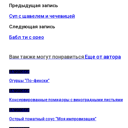
Предыдущая запись
Суп с щавелем и чечевицей
Следующая запись
Бабл ти с орео
Вам также могут понравиться
Еще от автора
ЗАГОТОВКИ
Огурцы “По-фински”
ЗАГОТОВКИ
Консервированные помидоры с виноградными листьями
ЗАГОТОВКИ
Острый томатный соус “Моя импровизация”