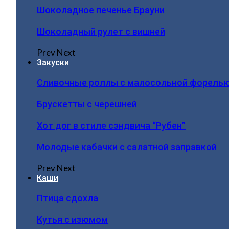
Шоколадное печенье Брауни
Шоколадный рулет с вишней
Prev
Next
Закуски
Сливочные роллы с малосольной форель
Брускетты с черешней
Хот дог в стиле сэндвича “Рубен”
Молодые кабачки с салатной заправкой
Prev
Next
Каши
Птица сдохла
Кутья с изюмом