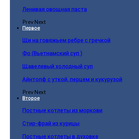
Ленивая овощная паста
Prev
Next
Первое
Щи на говяжьем ребре с гречкой
Фо (Вьетнамский суп )
Щавелевый холодный суп
Айнтопф с уткой, перцем и кукурузой
Prev
Next
Второе
Постные котлеты из моркови
Стир-фрай из курицы
Постные котлеты в духовке