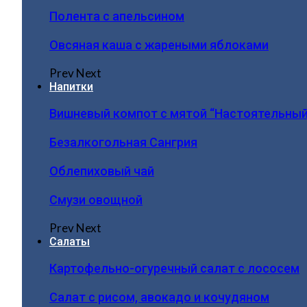
Полента с апельсином
Овсяная каша с жареными яблоками
Prev
Next
Напитки
Вишневый компот с мятой “Настоятельный
Безалкогольная Сангрия
Облепиховый чай
Смузи овощной
Prev
Next
Салаты
Картофельно-огуречный салат с лососем
Салат с рисом, авокадо и кочудяном