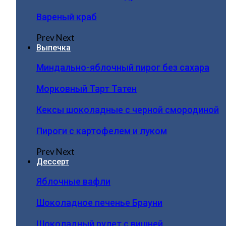
Вареный краб
Prev
Next
Выпечка
Миндально-яблочный пирог без сахара
Морковный Тарт Татен
Кексы шоколадные с черной смородиной
Пироги c картофелем и луком
Prev
Next
Дессерт
Яблочные вафли
Шоколадное печенье Брауни
Шоколадный рулет с вишней