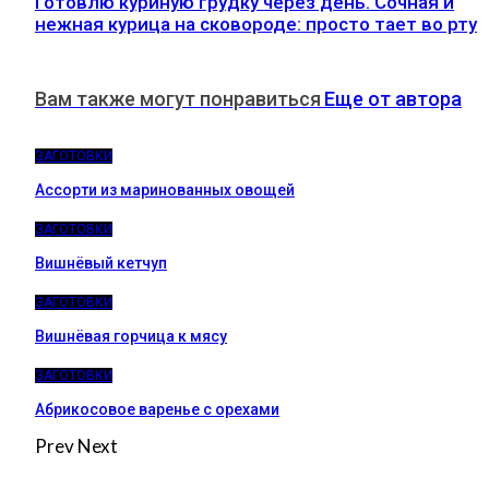
Готовлю куриную грудку через день. Сочная и
нежная курица на сковороде: просто тает во рту
Вам также могут понравиться
Еще от автора
ЗАГОТОВКИ
Ассорти из маринованных овощей
ЗАГОТОВКИ
Вишнёвый кетчуп
ЗАГОТОВКИ
Вишнёвая горчица к мясу
ЗАГОТОВКИ
Абрикосовое варенье с орехами
Prev
Next