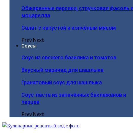
Обжаренные персики, стручковая фасоль 
моцарелла
Салат с капустой и копчёным мясом
Prev
Next
Соусы
Соус из свежего базилика и томатов
Вкусный маринад для шашлыка
Гранатовый соус для шашлыка
Соус-паста из запечённых баклажанов и
перцев
Prev
Next