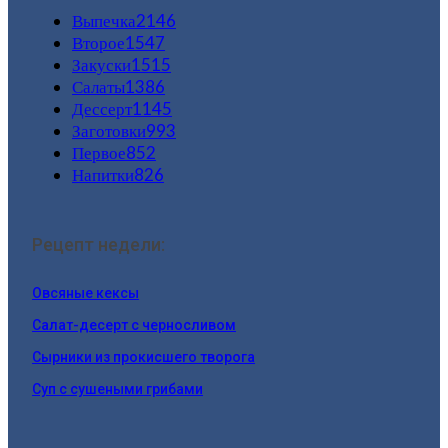
Выпечка
2146
Второе
1547
Закуски
1515
Салаты
1386
Дессерт
1145
Заготовки
993
Первое
852
Напитки
826
Рецепт недели:
Овсяные кексы
Салат-десерт с черносливом
Сырники из прокисшего творога
Суп с сушеными грибами