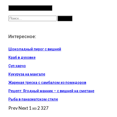
Интересное:
Шоколадный пирог с вишней
Краб в духовке
Суп харчо
Кукуруза на мангале
Жареная треска с самбалом из помидоров
Рецепт: Ягодный манник – с вишней на сметане
Рыба в паназиатском стиле
Prev
Next
1 из 2 327