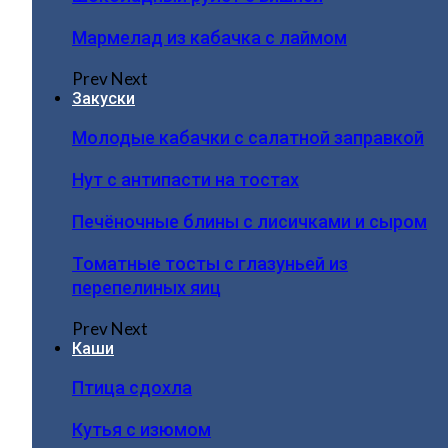
Мармелад из кабачка с лаймом
Prev
Next
Закуски
Молодые кабачки с салатной заправкой
Нут с антипасти на тостах
Печёночные блины с лисичками и сыром
Томатные тосты с глазуньей из
перепелиных яиц
Prev
Next
Каши
Птица сдохла
Кутья с изюмом