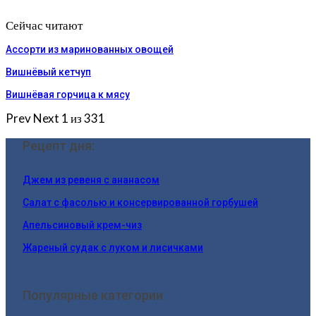
Сейчас читают
Ассорти из маринованных овощей
Вишнёвый кетчуп
Вишнёвая горчица к мясу
Prev
Next
1 из 331
Рецепт дня:
Джем из ревеня c ананасом
Салат с фасолью и консервированной горбушей
Апельсиновый крем-чиз
Жареный судак с луком и лисичками
Популярные категории