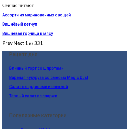
Сейчас читают
Ассорти из маринованных овощей
Вишнёвый кетчуп
Вишнёвая горчица к мясу
Prev
Next
1 из 331
Рецепт дня:
Блинный торт со шпротами
Варёная кукуруза со смесью Magic Dust
Салат с сардинами и свеклой
Тёплый салат из спаржи
Популярные категории