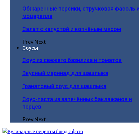
Обжаренные персики, стручковая фасоль 
моцарелла
Салат с капустой и копчёным мясом
Prev
Next
Соусы
Соус из свежего базилика и томатов
Вкусный маринад для шашлыка
Гранатовый соус для шашлыка
Соус-паста из запечённых баклажанов и
перцев
Prev
Next