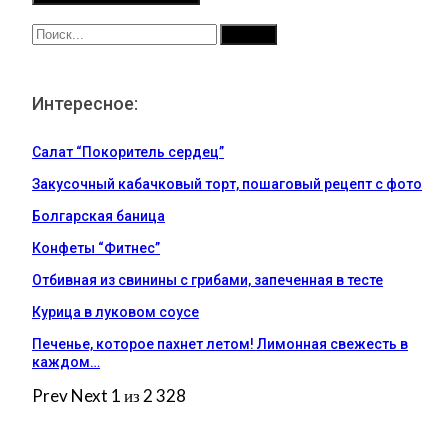
Интересное:
Салат “Покоритель сердец”
Закусочный кабачковый торт, пошаговый рецепт с фото
Болгарская баница
Конфеты “Фитнес”
Отбивная из свинины с грибами, запеченная в тесте
Курица в луковом соусе
Печенье, которое пахнет летом! Лимонная свежесть в
каждом…
Prev
Next
1 из 2 328