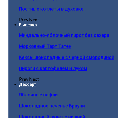
Постные котлеты в духовке
Prev
Next
Выпечка
Миндально-яблочный пирог без сахара
Морковный Тарт Татен
Кексы шоколадные с черной смородиной
Пироги c картофелем и луком
Prev
Next
Дессерт
Яблочные вафли
Шоколадное печенье Брауни
Шоколадный рулет с вишней