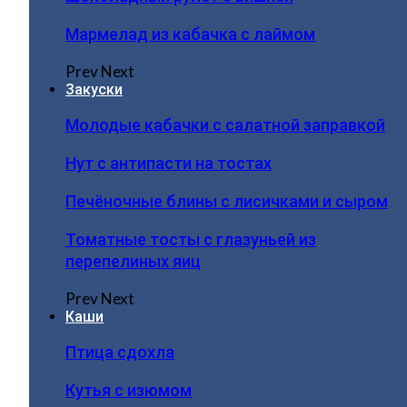
Мармелад из кабачка с лаймом
Prev
Next
Закуски
Молодые кабачки с салатной заправкой
Нут с антипасти на тостах
Печёночные блины с лисичками и сыром
Томатные тосты с глазуньей из
перепелиных яиц
Prev
Next
Каши
Птица сдохла
Кутья с изюмом