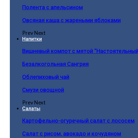
Полента с апельсином
Овсяная каша с жареными яблоками
Prev
Next
Напитки
Вишневый компот с мятой “Настоятельный
Безалкогольная Сангрия
Облепиховый чай
Смузи овощной
Prev
Next
Салаты
Картофельно-огуречный салат с лососем
Салат с рисом, авокадо и кочудяном