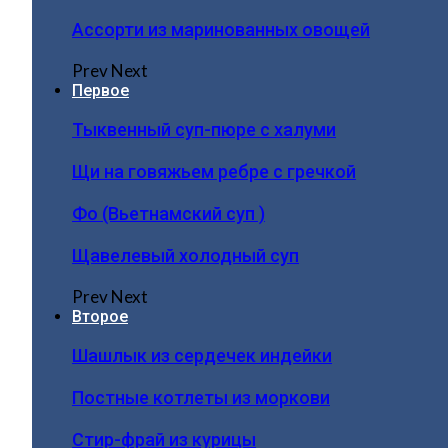
Ассорти из маринованных овощей
Prev
Next
Первое
Тыквенный суп-пюре с халуми
Щи на говяжьем ребре с гречкой
Фо (Вьетнамский суп )
Щавелевый холодный суп
Prev
Next
Второе
Шашлык из сердечек индейки
Постные котлеты из моркови
Стир-фрай из курицы