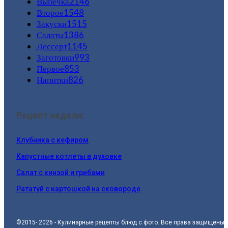
Выпечка
2146
Второе
1548
Закуски
1515
Салаты
1386
Дессерт
1145
Заготовки
993
Первое
853
Напитки
826
Рецепт недели:
Клубника с кефиром
Капустные котлеты в духовке
Салат с кинзой и грибами
Рататуй с картошкой на сковороде
©2015- 2026 - Кулинарные рецепты блюд с фото. Все права защищены.