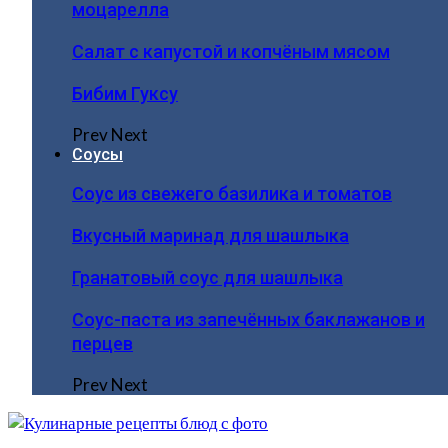
моцарелла
Салат с капустой и копчёным мясом
Бибим Гуксу
Prev
Next
Соусы
Соус из свежего базилика и томатов
Вкусный маринад для шашлыка
Гранатовый соус для шашлыка
Соус-паста из запечённых баклажанов и
перцев
Prev
Next