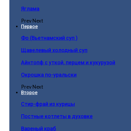
Яглама
Prev
Next
Первое
Фо (Вьетнамский суп )
Щавелевый холодный суп
Айнтопф с уткой, перцем и кукурузой
Окрошка по-уральски
Prev
Next
Второе
Стир-фрай из курицы
Постные котлеты в духовке
Вареный краб