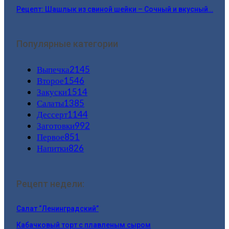
Рецепт: Шашлык из свиной шейки – Сочный и вкусный…
Популярные категории
Выпечка
2145
Второе
1546
Закуски
1514
Салаты
1385
Дессерт
1144
Заготовки
992
Первое
851
Напитки
826
Рецепт недели:
Салат “Ленинградский”
Кабачковый торт с плавленым сыром