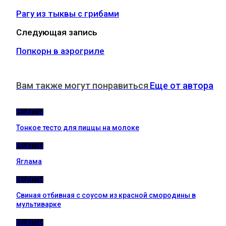
Рагу из тыквы с грибами
Следующая запись
Попкорн в аэрогриле
Вам также могут понравиться
Еще от автора
РЕЦЕПТЫ
Тонкое тесто для пиццы на молоке
РЕЦЕПТЫ
Яглама
РЕЦЕПТЫ
Свиная отбивная с соусом из красной смородины в
мультиварке
РЕЦЕПТЫ