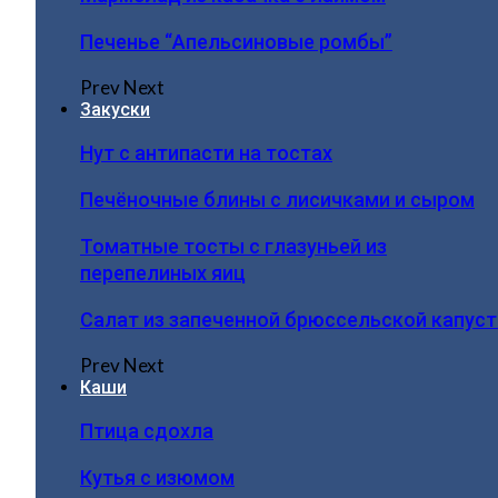
Печенье “Апельсиновые ромбы”
Prev
Next
Закуски
Нут с антипасти на тостах
Печёночные блины с лисичками и сыром
Томатные тосты с глазуньей из
перепелиных яиц
Салат из запеченной брюссельской капус
Prev
Next
Каши
Птица сдохла
Кутья с изюмом