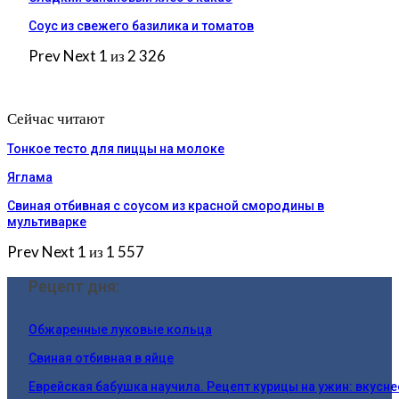
Соус из свежего базилика и томатов
Prev
Next
1 из 2 326
Сейчас читают
Тонкое тесто для пиццы на молоке
Яглама
Свиная отбивная с соусом из красной смородины в
мультиварке
Prev
Next
1 из 1 557
Рецепт дня:
Обжаренные луковые кольца
Свиная отбивная в яйце
Еврейская бабушка научила. Рецепт курицы на ужин: вкусн