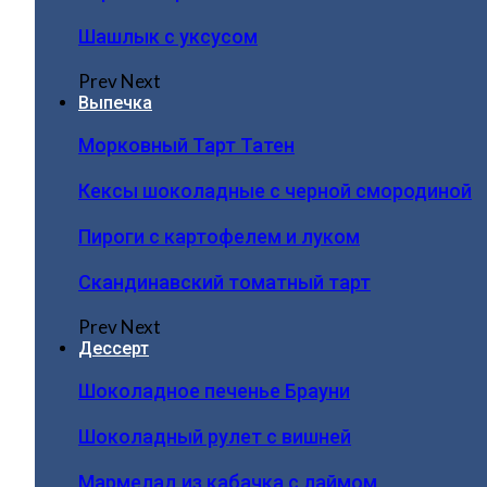
Шашлык с уксусом
Prev
Next
Выпечка
Морковный Тарт Татен
Кексы шоколадные с черной смородиной
Пироги c картофелем и луком
Скандинавский томатный тарт
Prev
Next
Дессерт
Шоколадное печенье Брауни
Шоколадный рулет с вишней
Мармелад из кабачка с лаймом