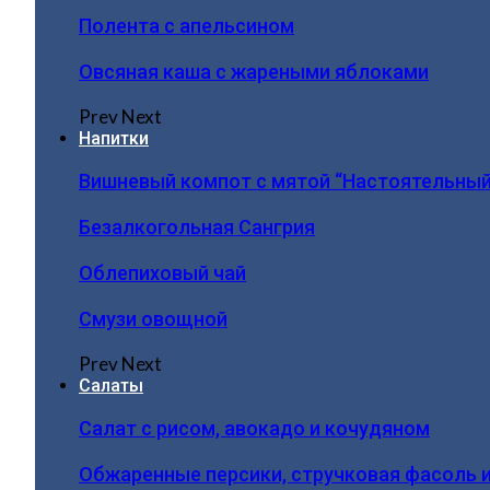
Полента с апельсином
Овсяная каша с жареными яблоками
Prev
Next
Напитки
Вишневый компот с мятой “Настоятельный
Безалкогольная Сангрия
Облепиховый чай
Смузи овощной
Prev
Next
Салаты
Салат с рисом, авокадо и кочудяном
Обжаренные персики, стручковая фасоль 