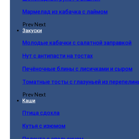
Мармелад из кабачка с лаймом
Prev
Next
Закуски
Молодые кабачки с салатной заправкой
Нут с антипасти на тостах
Печёночные блины с лисичками и сыром
Томатные тосты с глазуньей из перепелин
Prev
Next
Каши
Птица сдохла
Кутья с изюмом
Полента с апельсином