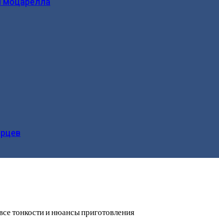
и моцарелла
ерцев
 все тонкости и нюансы приготовления