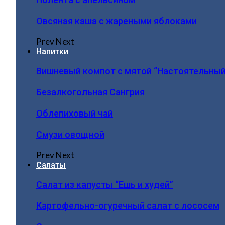
Овсяная каша с жареными яблоками
Prev
Next
Напитки
Вишневый компот с мятой “Настоятельный
Безалкогольная Сангрия
Облепиховый чай
Смузи овощной
Prev
Next
Салаты
Салат из капусты “Ешь и худей”
Картофельно-огуречный салат с лососем