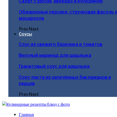
Салат с рисом, авокадо и кочудяном
Обжаренные персики, стручковая фасоль 
моцарелла
Prev
Next
Соусы
Соус из свежего базилика и томатов
Вкусный маринад для шашлыка
Гранатовый соус для шашлыка
Соус-паста из запечённых баклажанов и
перцев
Prev
Next
Главная