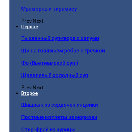
Мраморный тирамису
Prev
Next
Первое
Тыквенный суп-пюре с халуми
Щи на говяжьем ребре с гречкой
Фо (Вьетнамский суп )
Щавелевый холодный суп
Prev
Next
Второе
Шашлык из сердечек индейки
Постные котлеты из моркови
Стир-фрай из курицы