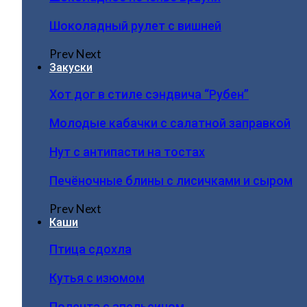
Шоколадный рулет с вишней
Prev
Next
Закуски
Хот дог в стиле сэндвича “Рубен”
Молодые кабачки с салатной заправкой
Нут с антипасти на тостах
Печёночные блины с лисичками и сыром
Prev
Next
Каши
Птица сдохла
Кутья с изюмом
Полента с апельсином