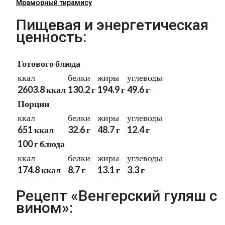
Мраморный тирамису
Пищевая и энергетическая
ценность:
Готового блюда
ккал
белки
жиры
углеводы
2603.8 ккал
130.2 г
194.9 г
49.6 г
Порции
ккал
белки
жиры
углеводы
651 ккал
32.6 г
48.7 г
12.4 г
100 г блюда
ккал
белки
жиры
углеводы
174.8 ккал
8.7 г
13.1 г
3.3 г
Рецепт «Венгерский гуляш с
вином»: