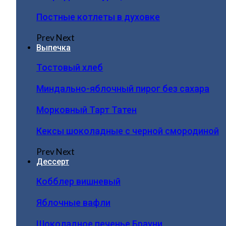
Постные котлеты в духовке
Prev
Next
Выпечка
Тостовый хлеб
Миндально-яблочный пирог без сахара
Морковный Тарт Татен
Кексы шоколадные с черной смородиной
Prev
Next
Дессерт
Кобблер вишневый
Яблочные вафли
Шоколадное печенье Брауни