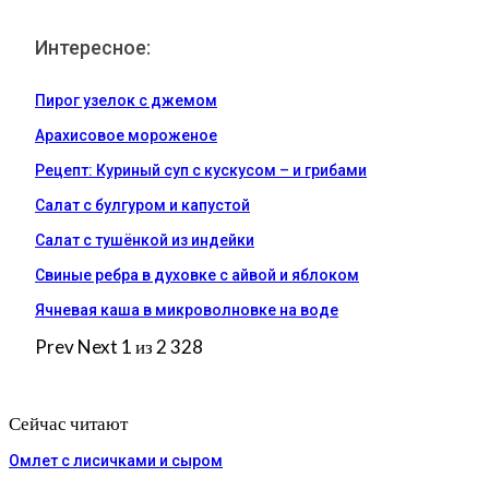
Интересное:
Пирог узелок с джемом
Арахисовое мороженое
Рецепт: Куриный суп с кускусом – и грибами
Салат с булгуром и капустой
Салат с тушёнкой из индейки
Свиные ребра в духовке с айвой и яблоком
Ячневая каша в микроволновке на воде
Prev
Next
1 из 2 328
Сейчас читают
Омлет с лисичками и сыром