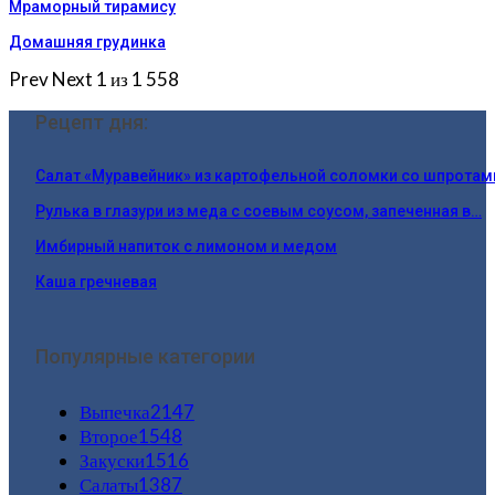
Мраморный тирамису
Домашняя грудинка
Prev
Next
1 из 1 558
Рецепт дня:
Салат «Муравейник» из картофельной соломки со шпротам
Рулька в глазури из меда с соевым соусом, запеченная в…
Имбирный напиток с лимоном и медом
Каша гречневая
Популярные категории
Выпечка
2147
Второе
1548
Закуски
1516
Салаты
1387