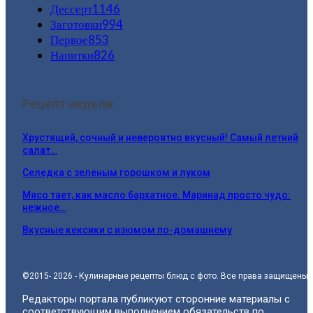
Дессерт
1146
Заготовки
994
Первое
853
Напитки
826
Рецепт недели:
Хрустящий, сочный и невероятно вкусный! Самый летний
салат…
Селедка с зеленым горошком и луком
Мясо тает, как масло бархатное. Маринад просто чудо:
нежное…
Вкусные кексики с изюмом по-домашнему
©2015- 2026 - Кулинарные рецепты блюд с фото. Все права защищены.
Редакторы портала публикуют сторонние материалы с
соответствующим выполнением обязательств по