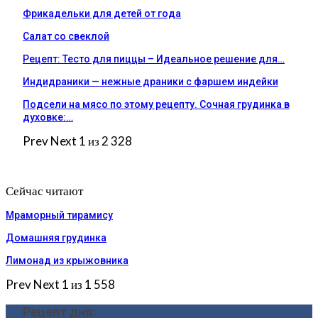
Фрикадельки для детей от года
Салат со свеклой
Рецепт: Тесто для пиццы – Идеальное решение для…
Индидраники — нежные драники с фаршем индейки
Подсели на мясо по этому рецепту. Сочная грудинка в
духовке:…
Prev
Next
1 из 2 328
Сейчас читают
Мраморный тирамису
Домашняя грудинка
Лимонад из крыжовника
Prev
Next
1 из 1 558
Рецепт дня: