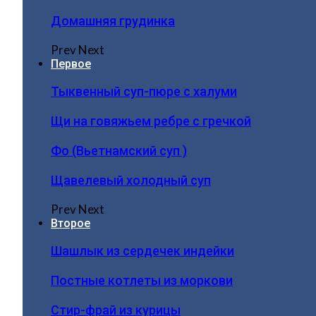
Домашняя грудинка
Prev
Next
Первое
Тыквенный суп-пюре с халуми
Щи на говяжьем ребре с гречкой
Фо (Вьетнамский суп )
Щавелевый холодный суп
Prev
Next
Второе
Шашлык из сердечек индейки
Постные котлеты из моркови
Стир-фрай из курицы