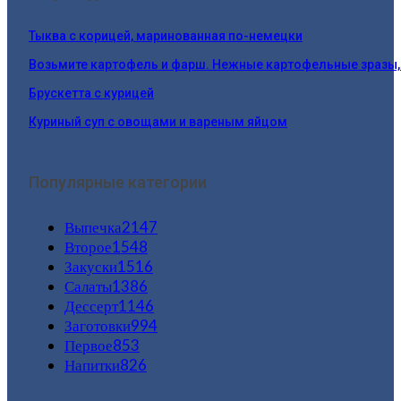
Тыква с корицей, маринованная по-немецки
Возьмите картофель и фарш. Нежные картофельные зразы
Брускетта с курицей
Куриный суп с овощами и вареным яйцом
Популярные категории
Выпечка
2147
Второе
1548
Закуски
1516
Салаты
1386
Дессерт
1146
Заготовки
994
Первое
853
Напитки
826