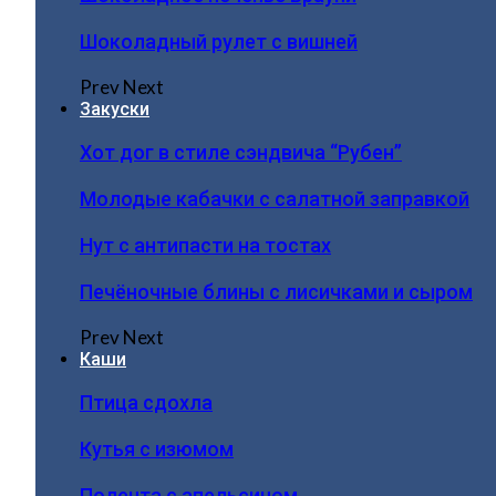
Шоколадный рулет с вишней
Prev
Next
Закуски
Хот дог в стиле сэндвича “Рубен”
Молодые кабачки с салатной заправкой
Нут с антипасти на тостах
Печёночные блины с лисичками и сыром
Prev
Next
Каши
Птица сдохла
Кутья с изюмом
Полента с апельсином