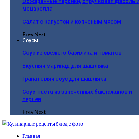
Обжаренные персики, стручковая фасоль 
моцарелла
Салат с капустой и копчёным мясом
Prev
Next
Соусы
Соус из свежего базилика и томатов
Вкусный маринад для шашлыка
Гранатовый соус для шашлыка
Соус-паста из запечённых баклажанов и
перцев
Prev
Next
Главная