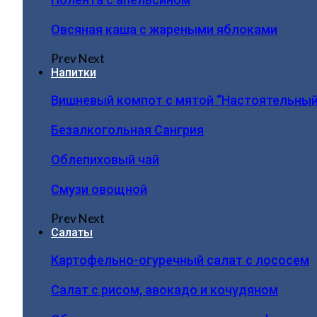
Овсяная каша с жареными яблоками
Prev
Next
Напитки
Вишневый компот с мятой “Настоятельный
Безалкогольная Сангрия
Облепиховый чай
Смузи овощной
Prev
Next
Салаты
Картофельно-огуречный салат с лососем
Салат с рисом, авокадо и кочудяном