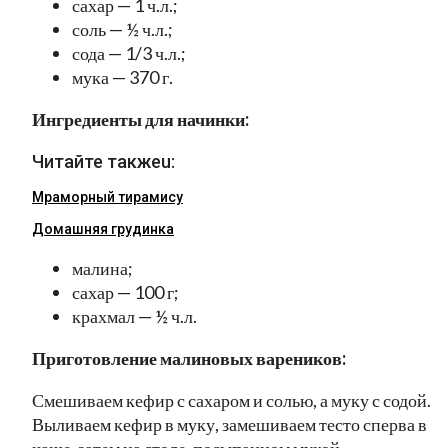
сахар — 1 ч.л.;
соль — ½ ч.л.;
сода — 1/3 ч.л.;
мука — 370 г.
Ингредиенты для начинки:
Читайте такжеu:
Мраморный тирамису
Домашняя грудинка
малина;
сахар — 100 г;
крахмал — ½ ч.л.
Приготовление малиновых вареников:
Смешиваем кефир с сахаром и солью, а муку с содой.
Выливаем кефир в муку, замешиваем тесто сперва в
чаше, затем на столе, посыпанном мукой.