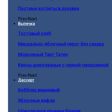
Постные котлеты в духовке
Prev
Next
Выпечка
Тостовый хлеб
Миндально-яблочный пирог без сахара
Морковный Тарт Татен
Кексы шоколадные с черной смородиной
Prev
Next
Дессерт
Кобблер вишневый
Яблочные вафли
Шоколадное печенье Брауни