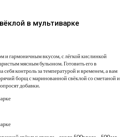
вёклой в мультиварке
м и гармоничным вкусом, с лёгкой кислинкой
ристым мясным бульоном. Готовить его в
а себя контроль за температурой и временем, а вам
орячий борщ с маринованной свёклой со сметаной и
попросят добавки.
ванной свёклы: свекла – около 500г вода – 500 мл