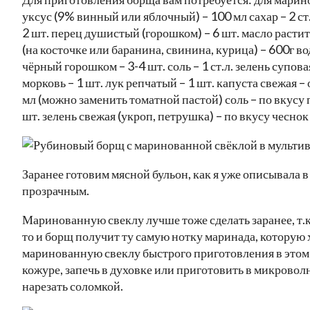
уксус (9% винный или яблочный) – 100 мл сахар – 2 ст.л
2 шт. перец душистый (горошком) – 6 шт. масло растите
(на косточке или баранина, свинина, курица) – 600г вод
чёрный горошком – 3-4 шт. соль – 1 ст.л. зелень супова
морковь – 1 шт. лук репчатый – 1 шт. капуста свежая –
мл (можно заменить томатной пастой) соль – по вкусу 
шт. зелень свежая (укроп, петрушка) – по вкусу чеснок
Заранее готовим мясной бульон, как я уже описывала в
прозрачным.
Маринованную свеклу лучше тоже сделать заранее, т.к.
то и борщ получит ту самую нотку маринада, которую 
маринованную свеклу быстрого приготовления в этом 
кожуре, запечь в духовке или приготовить в микроволн
нарезать соломкой.