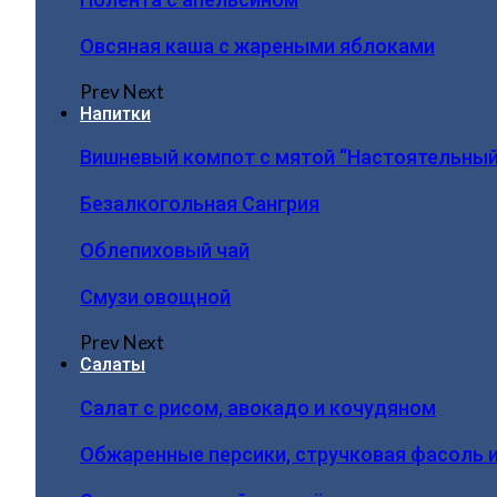
Овсяная каша с жареными яблоками
Prev
Next
Напитки
Вишневый компот с мятой “Настоятельный
Безалкогольная Сангрия
Облепиховый чай
Смузи овощной
Prev
Next
Салаты
Салат с рисом, авокадо и кочудяном
Обжаренные персики, стручковая фасоль 