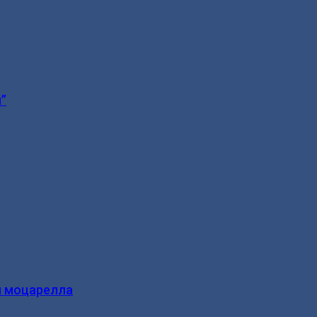
”
и моцарелла