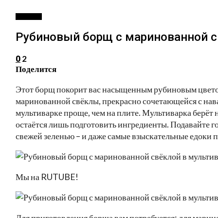
РЕЦЕПТЫ
Рубиновый борщ с маринованной с
2
0
Поделится
Этот борщ покорит вас насыщенным рубиновым цвето
маринованной свёклы, прекрасно сочетающейся с нава
мультиварке проще, чем на плите. Мультиварка берёт н
остаётся лишь подготовить ингредиенты. Подавайте г
свежей зеленью – и даже самые взыскательные едоки 
Мы на RUTUBE!
Для приготовления борща вам потребуется: для марино