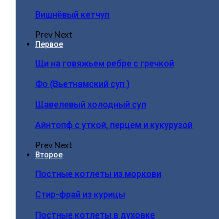
Вишнёвый кетчуп
Prev
Next
Первое
Щи на говяжьем ребре с гречкой
Фо (Вьетнамский суп )
Щавелевый холодный суп
Айнтопф с уткой, перцем и кукурузой
Prev
Next
Второе
Постные котлеты из моркови
Стир-фрай из курицы
Постные котлеты в духовке