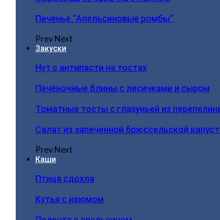
Печенье “Апельсиновые ромбы”
Prev
Next
Закуски
Нут с антипасти на тостах
Печёночные блины с лисичками и сыром
Томатные тосты с глазуньей из перепелин
Салат из запеченной брюссельской капус
Prev
Next
Каши
Птица сдохла
Кутья с изюмом
Полента с апельсином