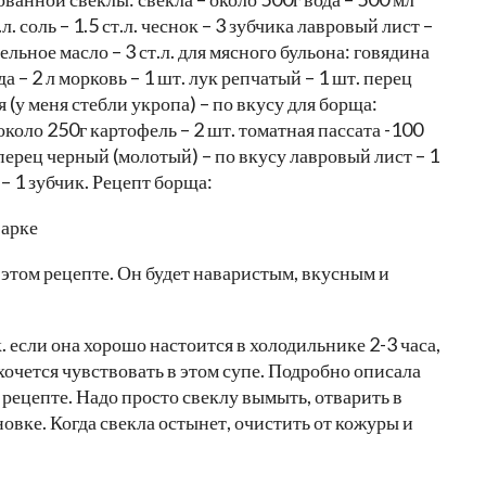
. соль – 1.5 ст.л. чеснок – 3 зубчика лавровый лист –
льное масло – 3 ст.л. для мясного бульона: говядина
а – 2 л морковь – 1 шт. лук репчатый – 1 шт. перец
я (у меня стебли укропа) – по вкусу для борща:
 около 250г картофель – 2 шт. томатная пассата -100
перец черный (молотый) – по вкусу лавровый лист – 1
 – 1 зубчик. Рецепт борща:
 этом рецепте. Он будет наваристым, вкусным и
 если она хорошо настоится в холодильнике 2-3 часа,
хочется чувствовать в этом супе. Подробно описала
рецепте. Надо просто свеклу вымыть, отварить в
овке. Когда свекла остынет, очистить от кожуры и