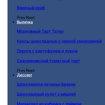
Вареный краб
Prev
Next
Выпечка
Морковный Тарт Татен
Кексы шоколадные с черной смородиной
Пироги c картофелем и луком
Скандинавский томатный тарт
Prev
Next
Дессерт
Шоколадное печенье Брауни
Шоколадный рулет с вишней
Мармелад из кабачка с лаймом