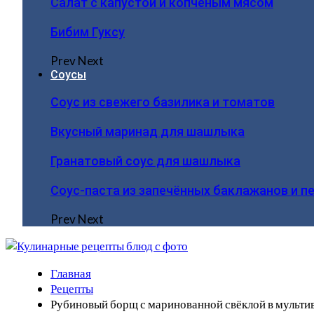
Салат с капустой и копчёным мясом
Бибим Гуксу
Prev
Next
Соусы
Соус из свежего базилика и томатов
Вкусный маринад для шашлыка
Гранатовый соус для шашлыка
Соус-паста из запечённых баклажанов и п
Prev
Next
Главная
Рецепты
Рубиновый борщ с маринованной свёклой в мульти