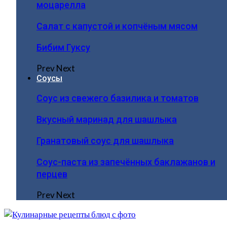
моцарелла
Салат с капустой и копчёным мясом
Бибим Гуксу
Prev
Next
Соусы
Соус из свежего базилика и томатов
Вкусный маринад для шашлыка
Гранатовый соус для шашлыка
Соус-паста из запечённых баклажанов и
перцев
Prev
Next