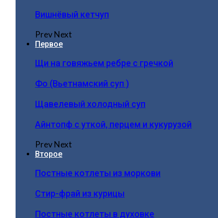
Вишнёвый кетчуп
Prev
Next
Первое
Щи на говяжьем ребре с гречкой
Фо (Вьетнамский суп )
Щавелевый холодный суп
Айнтопф с уткой, перцем и кукурузой
Prev
Next
Второе
Постные котлеты из моркови
Стир-фрай из курицы
Постные котлеты в духовке