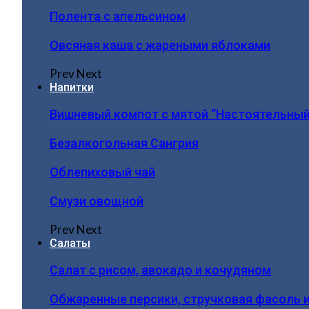
Полента с апельсином
Овсяная каша с жареными яблоками
Prev
Next
Напитки
Вишневый компот с мятой “Настоятельный
Безалкогольная Сангрия
Облепиховый чай
Смузи овощной
Prev
Next
Салаты
Салат с рисом, авокадо и кочудяном
Обжаренные персики, стручковая фасоль 