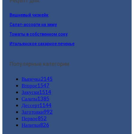
Рецепт дня:
Вишневый чизкейк
Салат-ассорти на зиму
Томаты в собственном соку
Итальянское сахарное печенье
Популярные категории
Выпечка
2145
Второе
1547
Закуски
1514
Салаты
1385
Дессерт
1144
Заготовки
992
Первое
852
Напитки
826