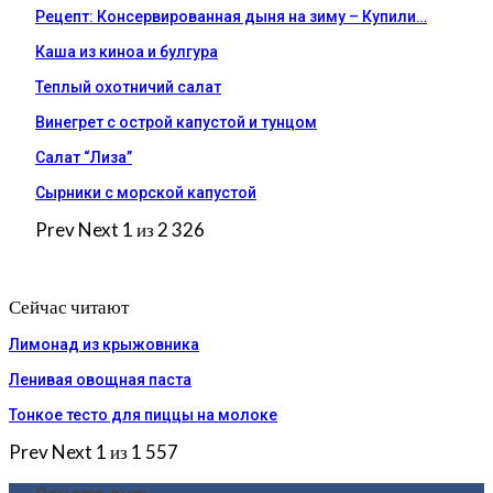
Рецепт: Консервированная дыня на зиму – Купили…
Каша из киноа и булгура
Теплый охотничий салат
Винегрет с острой капустой и тунцом
Салат “Лиза”
Сырники с морской капустой
Prev
Next
1 из 2 326
Сейчас читают
Лимонад из крыжовника
Ленивая овощная паста
Тонкое тесто для пиццы на молоке
Prev
Next
1 из 1 557