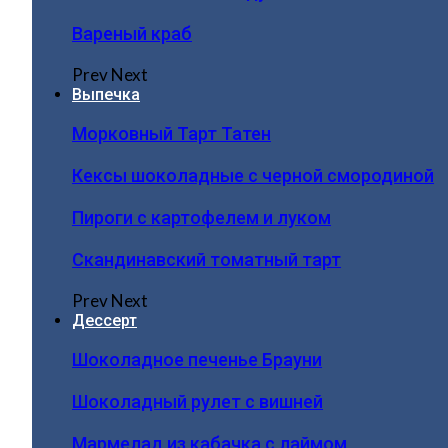
Вареный краб
Prev
Next
Выпечка
Морковный Тарт Татен
Кексы шоколадные с черной смородиной
Пироги c картофелем и луком
Скандинавский томатный тарт
Prev
Next
Дессерт
Шоколадное печенье Брауни
Шоколадный рулет с вишней
Мармелад из кабачка с лаймом