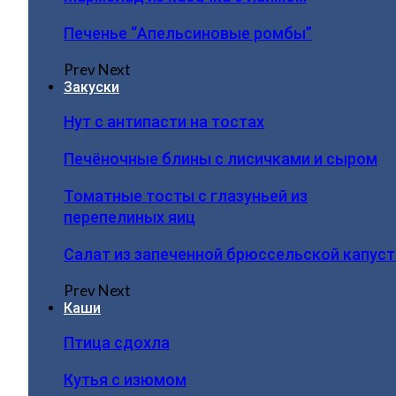
Печенье “Апельсиновые ромбы”
Prev
Next
Закуски
Нут с антипасти на тостах
Печёночные блины с лисичками и сыром
Томатные тосты с глазуньей из
перепелиных яиц
Салат из запеченной брюссельской капус
Prev
Next
Каши
Птица сдохла
Кутья с изюмом