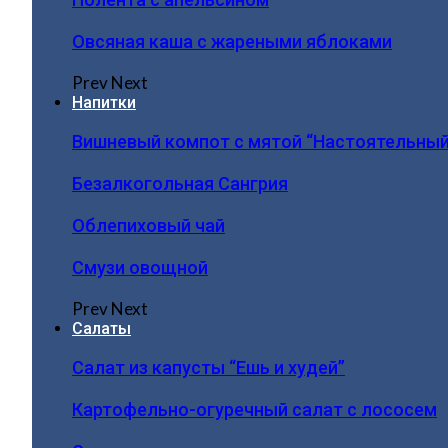
Овсяная каша с жареными яблоками
Prev
Next
Напитки
Вишневый компот с мятой “Настоятельный
Безалкогольная Сангрия
Облепиховый чай
Смузи овощной
Prev
Next
Салаты
Салат из капусты “Ешь и худей”
Картофельно-огуречный салат с лососем