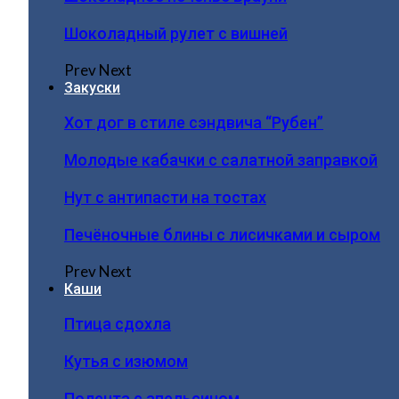
Шоколадный рулет с вишней
Prev
Next
Закуски
Хот дог в стиле сэндвича “Рубен”
Молодые кабачки с салатной заправкой
Нут с антипасти на тостах
Печёночные блины с лисичками и сыром
Prev
Next
Каши
Птица сдохла
Кутья с изюмом
Полента с апельсином