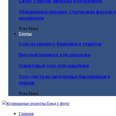
Салат с рисом, авокадо и кочудяном
Обжаренные персики, стручковая фасоль 
моцарелла
Prev
Next
Соусы
Соус из свежего базилика и томатов
Вкусный маринад для шашлыка
Гранатовый соус для шашлыка
Соус-паста из запечённых баклажанов и
перцев
Prev
Next
Главная