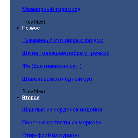
Мраморный тирамису
Prev
Next
Первое
Тыквенный суп-пюре с халуми
Щи на говяжьем ребре с гречкой
Фо (Вьетнамский суп )
Щавелевый холодный суп
Prev
Next
Второе
Шашлык из сердечек индейки
Постные котлеты из моркови
Стир-фрай из курицы