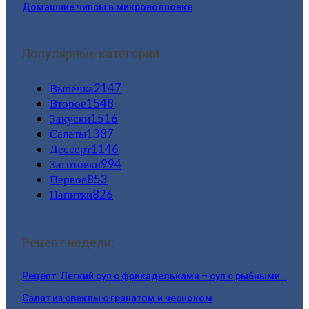
Домашние чипсы в микроволновке
Популярные категории
Выпечка
2147
Второе
1548
Закуски
1516
Салаты
1387
Дессерт
1146
Заготовки
994
Первое
853
Напитки
826
Рецепт недели:
Рецепт: Легкий суп с фрикадельками – суп с рыбными…
Салат из свеклы с гранатом и чесноком