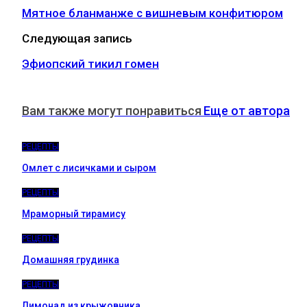
Мятное бланманже с вишневым конфитюром
Следующая запись
Эфиопский тикил гомен
Вам также могут понравиться
Еще от автора
РЕЦЕПТЫ
Омлет с лисичками и сыром
РЕЦЕПТЫ
Мраморный тирамису
РЕЦЕПТЫ
Домашняя грудинка
РЕЦЕПТЫ
Лимонад из крыжовника