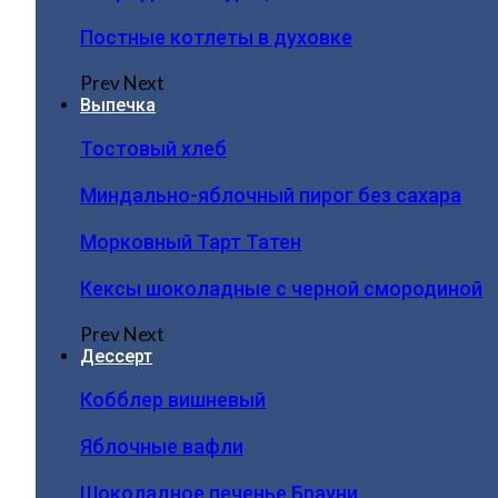
Постные котлеты в духовке
Prev
Next
Выпечка
Тостовый хлеб
Миндально-яблочный пирог без сахара
Морковный Тарт Татен
Кексы шоколадные с черной смородиной
Prev
Next
Дессерт
Кобблер вишневый
Яблочные вафли
Шоколадное печенье Брауни