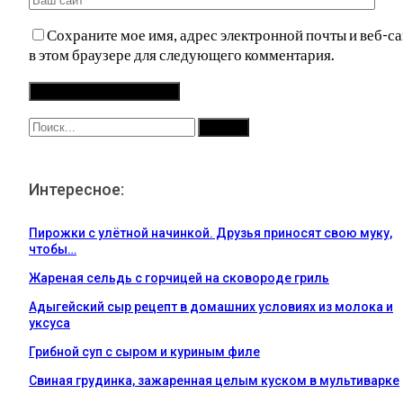
Сохраните мое имя, адрес электронной почты и веб-са
в этом браузере для следующего комментария.
Интересное:
Пирожки с улётной начинкой. Друзья приносят свою муку,
чтобы…
Жареная сельдь с горчицей на сковороде гриль
Адыгейский сыр рецепт в домашних условиях из молока и
уксуса
Грибной суп с сыром и куриным филе
Свиная грудинка, зажаренная целым куском в мультиварке