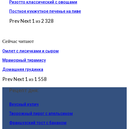
Ризотто классический с овощами
Постное кунжутное печенье на пиве
Prev
Next
1 из 2 328
Сейчас читают
Омлет с лисичками и сыром
Мраморный тирамису
Домашняя грудинка
Prev
Next
1 из 1 558
Рецепт дня:
Вкусный кулич
Творожный пирог с апельсином
Французский тост с бананом