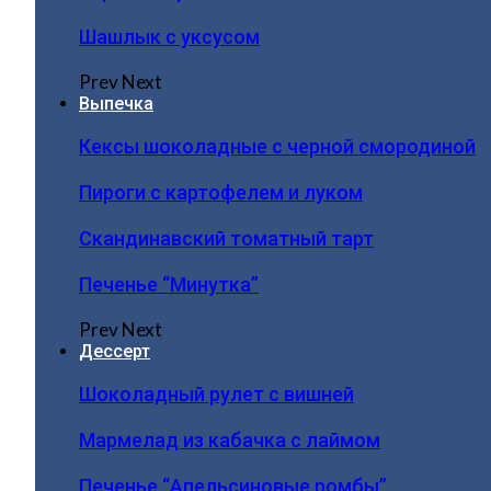
Шашлык с уксусом
Prev
Next
Выпечка
Кексы шоколадные с черной смородиной
Пироги c картофелем и луком
Скандинавский томатный тарт
Печенье “Минутка”
Prev
Next
Дессерт
Шоколадный рулет с вишней
Мармелад из кабачка с лаймом
Печенье “Апельсиновые ромбы”