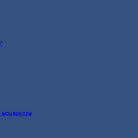
”
и моцарелла