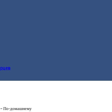
ерцев
е – По-домашнему