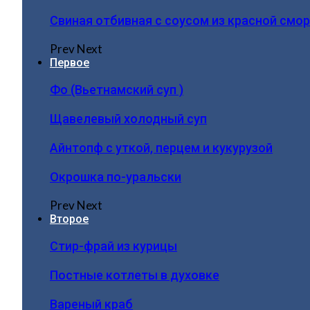
Свиная отбивная с соусом из красной смо
Prev
Next
Первое
Фо (Вьетнамский суп )
Щавелевый холодный суп
Айнтопф с уткой, перцем и кукурузой
Окрошка по-уральски
Prev
Next
Второе
Стир-фрай из курицы
Постные котлеты в духовке
Вареный краб