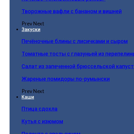
Творожные вафли с бананом и вишней
Prev
Next
Закуски
Печёночные блины с лисичками и сыром
Томатные тосты с глазуньей из перепелин
Салат из запеченной брюссельской капус
Жареные помидоры по-румынски
Prev
Next
Каши
Птица сдохла
Кутья с изюмом
Полента с апельсином