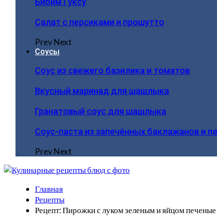
Бибим Гуксу
Салат с персиками и прошутто
Prev
Next
Соусы
Соус из свежего базилика и томатов
Вкусный маринад для шашлыка
Гранатовый соус для шашлыка
Соус-паста из запечённых баклажанов и п
Prev
Next
Главная
Рецепты
Рецепт: Пирожки с луком зеленым и яйцом печены