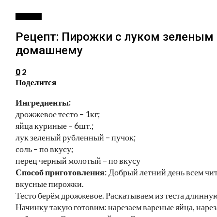
РЕЦЕПТЫ
Рецепт: Пирожки с луком зеленым 
домашнему
2
0
Поделится
Ингредиенты:
дрожжевое тесто – 1кг;
яйца куриные – 6шт.;
лук зеленый рубленный – пучок;
соль – по вкусу;
перец черный молотый – по вкусу
Способ приготовления
: Добрый летний день всем чи
вкусные пирожки.
Тесто берём дрожжевое. Раскатываем из теста длинную
Начинку такую готовим: нарезаем вареные яйца, наре