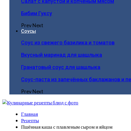
Салат с капустой и копчёным мясом
Бибим Гуксу
Prev
Next
Соусы
Соус из свежего базилика и томатов
Вкусный маринад для шашлыка
Гранатовый соус для шашлыка
Соус-паста из запечённых баклажанов и п
Prev
Next
Главная
Рецепты
Пшённая каша с плавленым сыром и яйцом