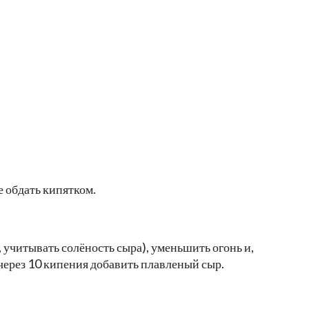
е обдать кипятком.
 учитывать солёность сыра), уменьшить огонь и,
через 10 кипения добавить плавленый сыр.