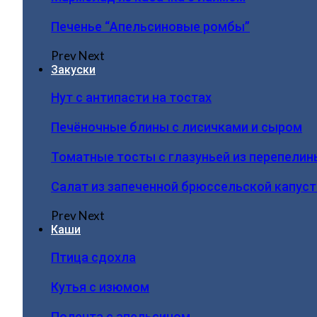
Печенье “Апельсиновые ромбы”
Prev
Next
Закуски
Нут с антипасти на тостах
Печёночные блины с лисичками и сыром
Томатные тосты с глазуньей из перепелин
Салат из запеченной брюссельской капус
Prev
Next
Каши
Птица сдохла
Кутья с изюмом
Полента с апельсином