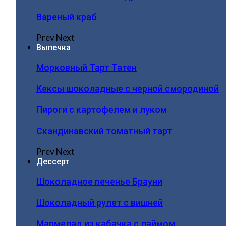
Вареный краб
Prev
Next
Выпечка
Морковный Тарт Татен
Кексы шоколадные с черной смородиной
Пироги c картофелем и луком
Скандинавский томатный тарт
Prev
Next
Дессерт
Шоколадное печенье Брауни
Шоколадный рулет с вишней
Мармелад из кабачка с лаймом