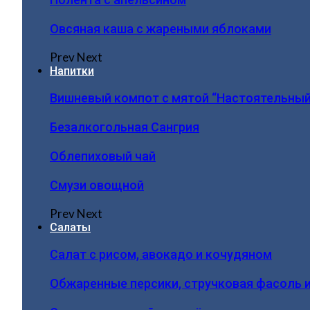
Овсяная каша с жареными яблоками
Prev
Next
Напитки
Вишневый компот с мятой “Настоятельный
Безалкогольная Сангрия
Облепиховый чай
Смузи овощной
Prev
Next
Салаты
Салат с рисом, авокадо и кочудяном
Обжаренные персики, стручковая фасоль 