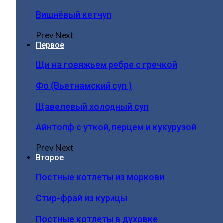
Вишнёвый кетчуп
Prev
Next
Первое
Щи на говяжьем ребре с гречкой
Фо (Вьетнамский суп )
Щавелевый холодный суп
Айнтопф с уткой, перцем и кукурузой
Prev
Next
Второе
Постные котлеты из моркови
Стир-фрай из курицы
Постные котлеты в духовке