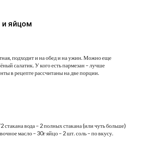
 и яйцом
тная, подходит и на обед и на ужин. Можно еще
ёный салатик. У кого есть пармезан – лучше
нты в рецепте рассчитаны на две порции.
 стакана вода – 2 полных стакана (или чуть больше)
очное масло – 30г яйцо – 2 шт. соль – по вкусу.