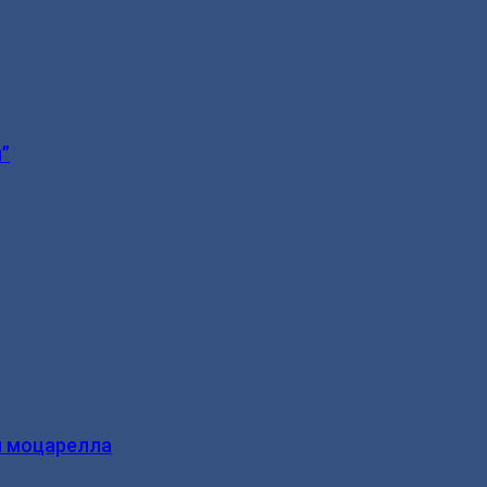
”
и моцарелла