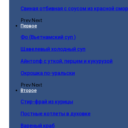
Свиная отбивная с соусом из красной смо
Prev
Next
Первое
Фо (Вьетнамский суп )
Щавелевый холодный суп
Айнтопф с уткой, перцем и кукурузой
Окрошка по-уральски
Prev
Next
Второе
Стир-фрай из курицы
Постные котлеты в духовке
Вареный краб