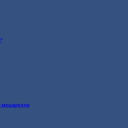
”
и моцарелла