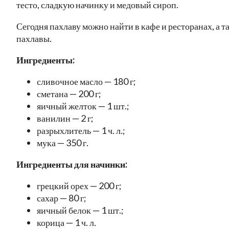
тесто, сладкую начинку и медовый сироп.
Сегодня пахлаву можно найти в кафе и ресторанах, а 
пахлавы.
Ингредиенты:
сливочное масло — 180 г;
сметана — 200 г;
яичный желток — 1 шт.;
ванилин — 2 г;
разрыхлитель — 1 ч. л.;
мука — 350 г.
Ингредиенты для начинки:
грецкий орех — 200 г;
сахар — 80 г;
яичный белок — 1 шт.;
корица — 1 ч. л.