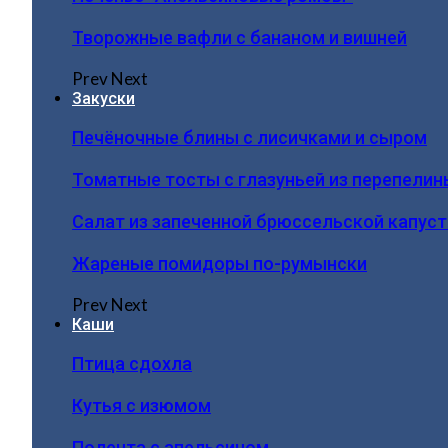
Творожные вафли с бананом и вишней
Prev
Next
Закуски
Печёночные блины с лисичками и сыром
Томатные тосты с глазуньей из перепелин
Салат из запеченной брюссельской капус
Жареные помидоры по-румынски
Prev
Next
Каши
Птица сдохла
Кутья с изюмом
Полента с апельсином