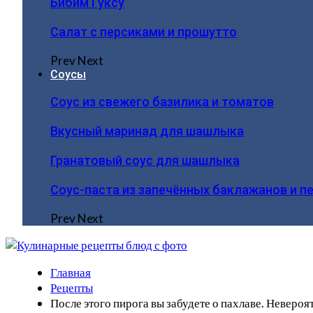
Бибим Гуксу
Салат с персиками и прошутто
Prev
Next
Соусы
Соус из свежего базилика и томатов
Вкусный маринад для шашлыка
Гранатовый соус для шашлыка
Соус-паста из запечённых баклажанов и п
Prev
Next
Главная
Рецепты
После этого пирога вы забудете о пахлаве. Невероя