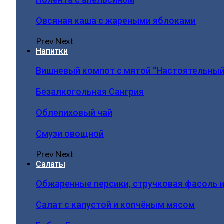
Овсяная каша с жареными яблоками
Prev
Next
Напитки
Вишневый компот с мятой “Настоятельный
Безалкогольная Сангрия
Облепиховый чай
Смузи овощной
Prev
Next
Салаты
Обжаренные персики, стручковая фасоль 
Салат с капустой и копчёным мясом