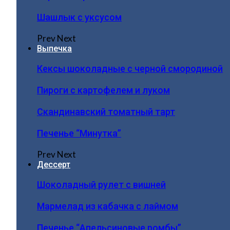
Шашлык с уксусом
Prev
Next
Выпечка
Кексы шоколадные с черной смородиной
Пироги c картофелем и луком
Скандинавский томатный тарт
Печенье “Минутка”
Prev
Next
Дессерт
Шоколадный рулет с вишней
Мармелад из кабачка с лаймом
Печенье “Апельсиновые ромбы”