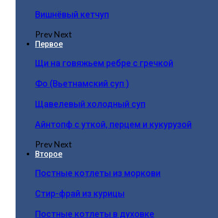
Вишнёвый кетчуп
Prev
Next
Первое
Щи на говяжьем ребре с гречкой
Фо (Вьетнамский суп )
Щавелевый холодный суп
Айнтопф с уткой, перцем и кукурузой
Prev
Next
Второе
Постные котлеты из моркови
Стир-фрай из курицы
Постные котлеты в духовке