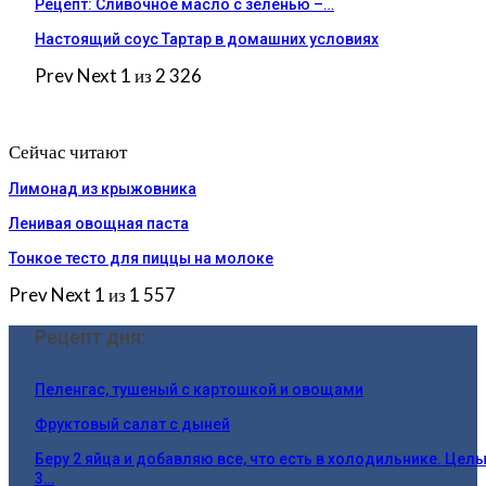
Рецепт: Сливочное масло с зеленью –…
Настоящий соус Тартар в домашних условиях
Prev
Next
1 из 2 326
Сейчас читают
Лимонад из крыжовника
Ленивая овощная паста
Тонкое тесто для пиццы на молоке
Prev
Next
1 из 1 557
Рецепт дня:
Пеленгас, тушеный с картошкой и овощами
Фруктовый салат с дыней
Беру 2 яйца и добавляю все, что есть в холодильнике. Цел
3…