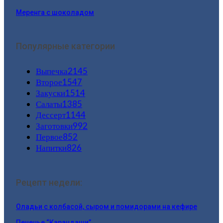
Меренга с шоколадом
Популярные категории
Выпечка
2145
Второе
1547
Закуски
1514
Салаты
1385
Дессерт
1144
Заготовки
992
Первое
852
Напитки
826
Рецепт недели:
Оладьи с колбасой, сыром и помидорами на кефире
Печенье “Карандаши”