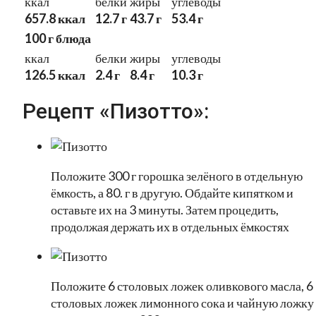
ккал
белки
жиры
углеводы
657.8 ккал
12.7 г
43.7 г
53.4 г
100 г блюда
ккал
белки
жиры
углеводы
126.5 ккал
2.4 г
8.4 г
10.3 г
Рецепт «Пизотто»:
Положите 300 г горошка зелёного в отдельную
ёмкость, а 80. г в другую. Обдайте кипятком и
оставьте их на 3 минуты. Затем процедить,
продолжая держать их в отдельных ёмкостях
Положите 6 столовых ложек оливкового масла, 6
столовых ложек лимонного сока и чайную ложку