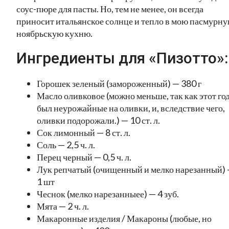
соус-пюре для пасты. Но, тем не менее, он всегда
приносит итальянское солнце и тепло в мою пасмурн
ноябрьскую кухню.
Ингредиенты для «Пизотто»:
Горошек зеленый (замороженный) — 380 г
Масло оливковое (можно меньше, так как этот го
был неурожайные на оливки, и, вследствие чего,
оливки подорожали.) — 10 ст. л.
Сок лимонный — 8 ст. л.
Соль — 2,5 ч. л.
Перец черный — 0,5 ч. л.
Лук репчатый (очищенный и мелко нарезанный)
1 шт
Чеснок (мелко нарезанныее) — 4 зуб.
Мята — 2 ч. л.
Макаронные изделия / Макароны (любые, но