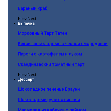
Вареный краб
Prev
Next
Выпечка
Морковный Тарт Татен
Кексы шоколадные с черной смородиной
Пироги c картофелем и луком
Скандинавский томатный тарт
Prev
Next
Дессерт
Шоколадное печенье Брауни
Шоколадный рулет с вишней
Мармелад из кабачка с лаймом