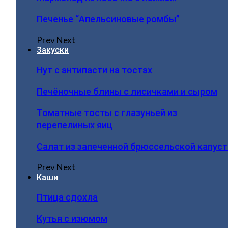
Печенье “Апельсиновые ромбы”
Prev
Next
Закуски
Нут с антипасти на тостах
Печёночные блины с лисичками и сыром
Томатные тосты с глазуньей из
перепелиных яиц
Салат из запеченной брюссельской капус
Prev
Next
Каши
Птица сдохла
Кутья с изюмом