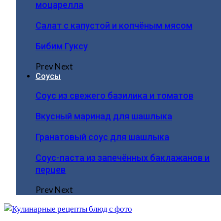
моцарелла
Салат с капустой и копчёным мясом
Бибим Гуксу
Prev
Next
Соусы
Соус из свежего базилика и томатов
Вкусный маринад для шашлыка
Гранатовый соус для шашлыка
Соус-паста из запечённых баклажанов и
перцев
Prev
Next