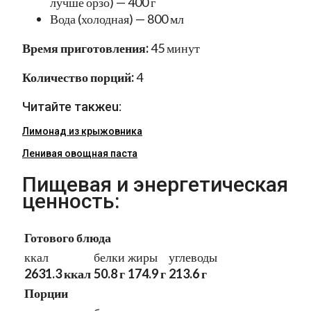
лучше орзо) — 400 г
Вода (холодная) — 800 мл
Время приготовления:
45 минут
Количество порций:
4
Читайте такжеu:
Лимонад из крыжовника
Ленивая овощная паста
Пищевая и энергетическая
ценность:
Готового блюда
ккал
белки
жиры
углеводы
2631.3 ккал
50.8 г
174.9 г
213.6 г
Порции