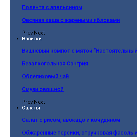
Полента с апельсином
Овсяная каша с жареными яблоками
Prev
Next
Напитки
Вишневый компот с мятой “Настоятельный
Безалкогольная Сангрия
Облепиховый чай
Смузи овощной
Prev
Next
Салаты
Салат с рисом, авокадо и кочудяном
Обжаренные персики, стручковая фасоль 