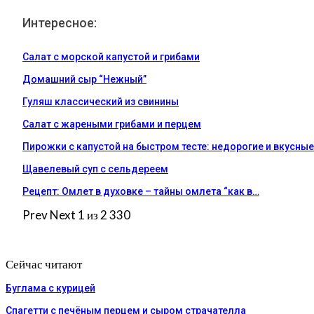
Интересное:
Салат с морской капустой и грибами
Домашний сыр “Нежный”
Гуляш классический из свинины
Салат с жареными грибами и перцем
Пирожки с капустой на быстром тесте: недорогие и вкусные
Щавелевый суп с сельдереем
Рецепт: Омлет в духовке – тайны омлета “как в…
Prev
Next
1 из 2 330
Сейчас читают
Буглама с курицей
Спагетти с печёным перцем и сыром страчателла