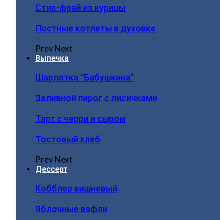
Стир-фрай из курицы
Постные котлеты в духовке
Prev
Next
Выпечка
Шарлотка “Бабушкина”
Заливной пирог с лисичками
Тарт с черри и сыром
Тостовый хлеб
Prev
Next
Дессерт
Кобблер вишневый
Яблочные вафли