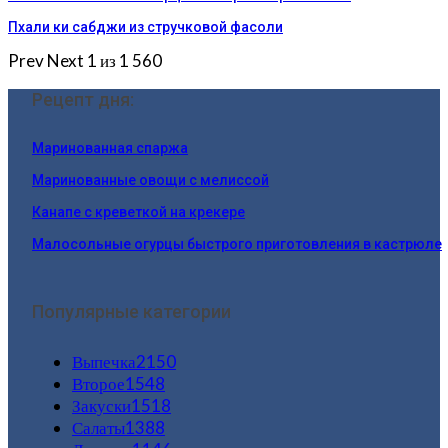
Пхали ки сабджи из стручковой фасоли
Prev
Next
1 из 1 560
Рецепт дня:
Маринованная спаржа
Маринованные овощи с мелиссой
Канапе с креветкой на крекере
Малосольные огурцы быстрого приготовления в кастрюле
Популярные категории
Выпечка
2150
Второе
1548
Закуски
1518
Салаты
1388