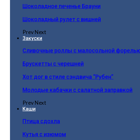
Шоколадное печенье Брауни
Шоколадный рулет с вишней
Prev
Next
Закуски
Сливочные роллы с малосольной форель
Брускетты с черешней
Хот дог в стиле сэндвича “Рубен”
Молодые кабачки с салатной заправкой
Prev
Next
Каши
Птица сдохла
Кутья с изюмом