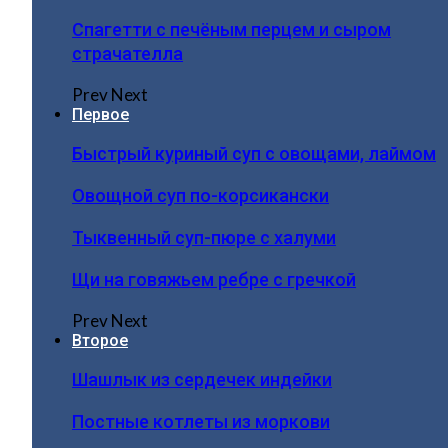
Спагетти с печёным перцем и сыром
страчателла
Prev
Next
Первое
Быстрый куриный суп с овощами, лаймом
Овощной суп по-корсикански
Тыквенный суп-пюре с халуми
Щи на говяжьем ребре с гречкой
Prev
Next
Второе
Шашлык из сердечек индейки
Постные котлеты из моркови