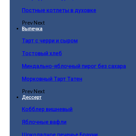
Постные котлеты в духовке
Prev
Next
Выпечка
Тарт с черри и сыром
Тостовый хлеб
Миндально-яблочный пирог без сахара
Морковный Тарт Татен
Prev
Next
Дессерт
Кобблер вишневый
Яблочные вафли
Шоколадное печенье Брауни