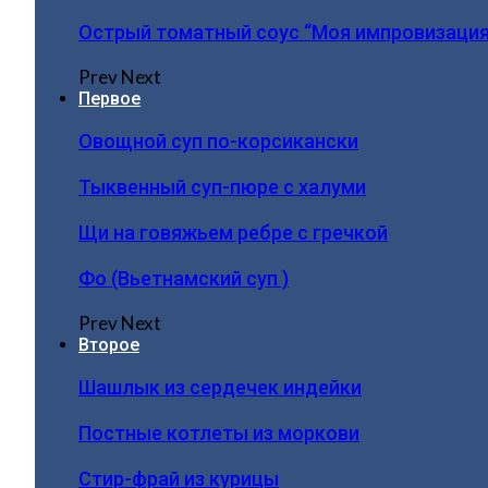
Острый томатный соус “Моя импровизация
Prev
Next
Первое
Овощной суп по-корсикански
Тыквенный суп-пюре с халуми
Щи на говяжьем ребре с гречкой
Фо (Вьетнамский суп )
Prev
Next
Второе
Шашлык из сердечек индейки
Постные котлеты из моркови
Стир-фрай из курицы