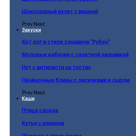
Шоколадный рулет с вишней
Prev
Next
Закуски
Хот дог в стиле сэндвича “Рубен”
Молодые кабачки с салатной заправкой
Нут с антипасти на тостах
Печёночные блины с лисичками и сыром
Prev
Next
Каши
Птица сдохла
Кутья с изюмом
Полента с апельсином