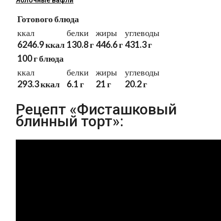
Яблочные вафли
Готового блюда
ккал
белки
жиры
углеводы
6246.9 ккал
130.8 г
446.6 г
431.3 г
100 г блюда
ккал
белки
жиры
углеводы
293.3 ккал
6.1 г
21 г
20.2 г
Рецепт «Фисташковый
блинный торт»: