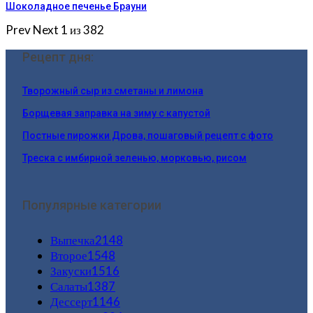
Шоколадное печенье Брауни
Prev
Next
1 из 382
Рецепт дня:
Творожный сыр из сметаны и лимона
Борщевая заправка на зиму с капустой
Постные пирожки Дрова, пошаговый рецепт с фото
Треска с имбирной зеленью, морковью, рисом
Популярные категории
Выпечка
2148
Второе
1548
Закуски
1516
Салаты
1387
Дессерт
1146