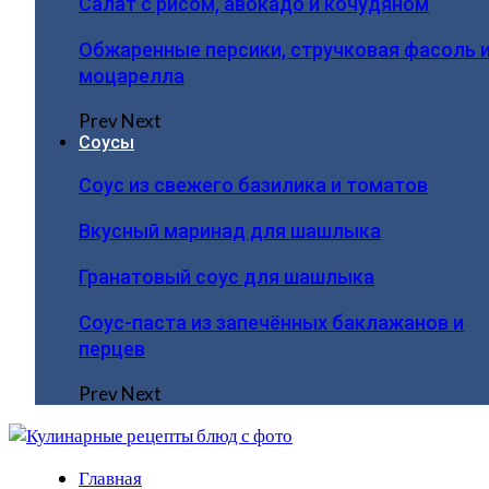
Салат с рисом, авокадо и кочудяном
Обжаренные персики, стручковая фасоль 
моцарелла
Prev
Next
Соусы
Соус из свежего базилика и томатов
Вкусный маринад для шашлыка
Гранатовый соус для шашлыка
Соус-паста из запечённых баклажанов и
перцев
Prev
Next
Главная