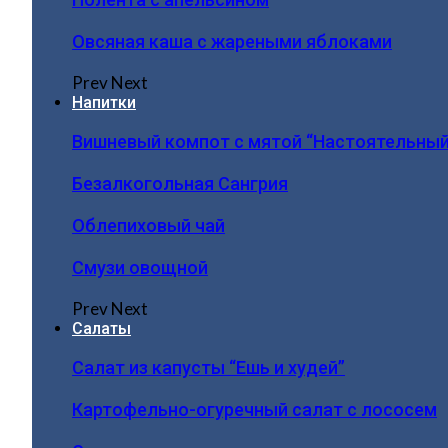
Овсяная каша с жареными яблоками
Prev
Next
Напитки
Вишневый компот с мятой “Настоятельный
Безалкогольная Сангрия
Облепиховый чай
Смузи овощной
Prev
Next
Салаты
Салат из капусты “Ешь и худей”
Картофельно-огуречный салат с лососем