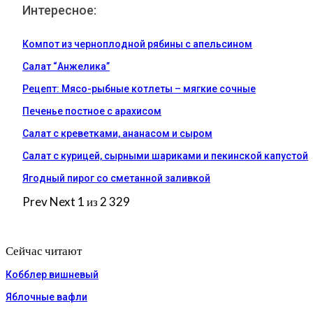
Интересное:
Компот из черноплодной рябины с апельсином
Салат “Анжелика”
Рецепт: Мясо-рыбные котлеты – мягкие сочные
Печенье постное с арахисом
Салат с креветками, ананасом и сыром
Салат с курицей, сырными шариками и пекинской капустой
Ягодный пирог со сметанной заливкой
Prev
Next
1 из 2 329
Сейчас читают
Кобблер вишневый
Яблочные вафли