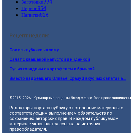
Заготовки
994
Первое
854
Напитки
826
Рецепт недели:
Сок из клубники на зиму
Салат с квашеной капустой и индейкой
Суп из говядины с картофелем и брынзой
Вместо надоевшего Оливье. Сразу 3 вкусных салата на…
©2015- 2026 - Кулинарные рецепты блюд с фото. Все права защищены.
Редакторы портала публикуют сторонние материалы с
соответствующим выполнением обязательств по
сохранению авторских прав. В каждом публикуемом
материале указывается ссылка на источник
правообладателя.