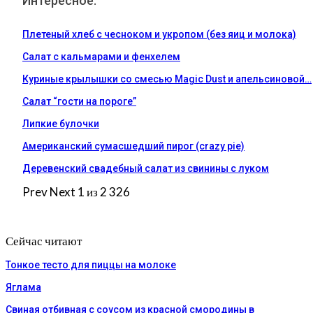
Интересное:
Плетеный хлеб с чесноком и укропом (без яиц и молока)
Салат с кальмарами и фенхелем
Куриные крылышки со смесью Magic Dust и апельсиновой…
Салат “гости на пороге”
Липкие булочки
Американский сумасшедший пирог (crazy pie)
Деревенский свадебный салат из свинины с луком
Prev
Next
1 из 2 326
Сейчас читают
Тонкое тесто для пиццы на молоке
Яглама
Свиная отбивная с соусом из красной смородины в