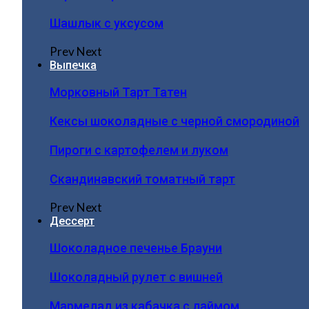
Шашлык с уксусом
Prev
Next
Выпечка
Морковный Тарт Татен
Кексы шоколадные с черной смородиной
Пироги c картофелем и луком
Скандинавский томатный тарт
Prev
Next
Дессерт
Шоколадное печенье Брауни
Шоколадный рулет с вишней
Мармелад из кабачка с лаймом