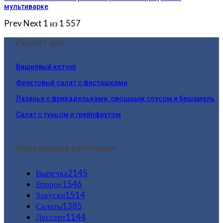
мультиварке
Prev
Next
1 из 1 557
Рецепт дня:
Вишнёвый кетчуп
Фруктовый салат с фисташками
Лазанья с фрикадельками, овощным соусом и бешамель
Салат с тунцом и грейпфрутом
Популярные категории
Выпечка
2145
Второе
1546
Закуски
1514
Салаты
1385
Дессерт
1144