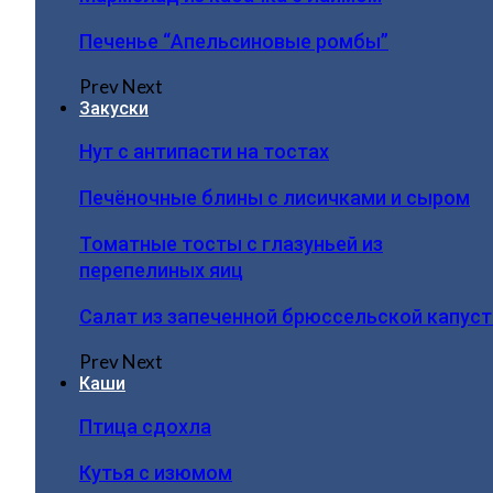
Печенье “Апельсиновые ромбы”
Prev
Next
Закуски
Нут с антипасти на тостах
Печёночные блины с лисичками и сыром
Томатные тосты с глазуньей из
перепелиных яиц
Салат из запеченной брюссельской капус
Prev
Next
Каши
Птица сдохла
Кутья с изюмом