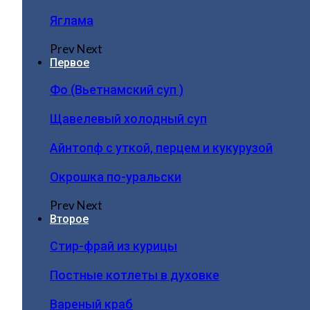
Яглама
Prev
Next
Первое
Фо (Вьетнамский суп )
Щавелевый холодный суп
Айнтопф с уткой, перцем и кукурузой
Окрошка по-уральски
Prev
Next
Второе
Стир-фрай из курицы
Постные котлеты в духовке
Вареный краб