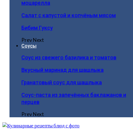
моцарелла
Салат с капустой и копчёным мясом
Бибим Гуксу
Prev
Next
Соусы
Соус из свежего базилика и томатов
Вкусный маринад для шашлыка
Гранатовый соус для шашлыка
Соус-паста из запечённых баклажанов и
перцев
Prev
Next