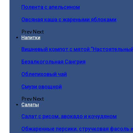
Полента с апельсином
Овсяная каша с жареными яблоками
Prev
Next
Напитки
Вишневый компот с мятой “Настоятельный
Безалкогольная Сангрия
Облепиховый чай
Смузи овощной
Prev
Next
Салаты
Салат с рисом, авокадо и кочудяном
Обжаренные персики, стручковая фасоль 