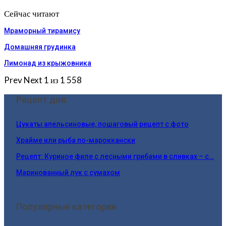
Сейчас читают
Мраморный тирамису
Домашняя грудинка
Лимонад из крыжовника
Prev
Next
1 из 1 558
Рецепт дня:
Цукаты апельсиновые, пошаговый рецепт с фото
Храйме или рыба по-мароккански
Рецепт: Куриное филе с лесными грибами в сливках – с…
Маринованный лук с сумахом
Популярные категории