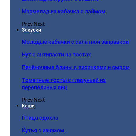
Мармелад из кабачка с лаймом
Prev
Next
Закуски
Молодые кабачки с салатной заправкой
Нут с антипасти на тостах
Печёночные блины с лисичками и сыром
Томатные тосты с глазуньей из
перепелиных яиц
Prev
Next
Каши
Птица сдохла
Кутья с изюмом