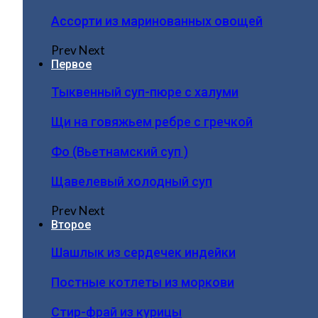
Ассорти из маринованных овощей
Prev
Next
Первое
Тыквенный суп-пюре с халуми
Щи на говяжьем ребре с гречкой
Фо (Вьетнамский суп )
Щавелевый холодный суп
Prev
Next
Второе
Шашлык из сердечек индейки
Постные котлеты из моркови
Стир-фрай из курицы