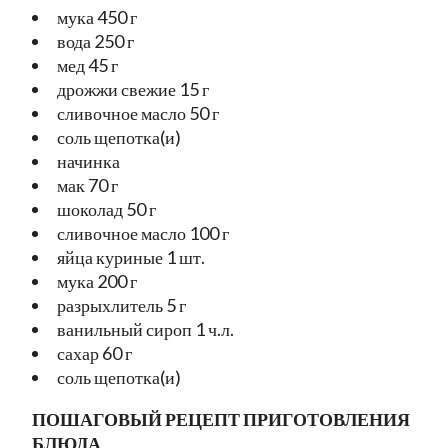
мука 450 г
вода 250 г
мед 45 г
дрожжи свежие 15 г
сливочное масло 50 г
соль щепотка(и)
начинка
мак 70 г
шоколад 50 г
сливочное масло 100 г
яйца куриные 1 шт.
мука 200 г
разрыхлитель 5 г
ванильный сироп 1 ч.л.
сахар 60 г
соль щепотка(и)
ПОШАГОВЫЙ РЕЦЕПТ ПРИГОТОВЛЕНИЯ
БЛЮДА