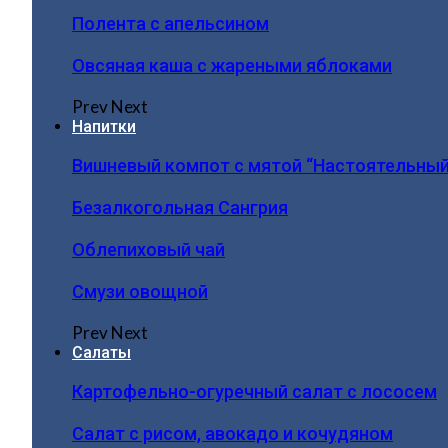
Полента с апельсином
Овсяная каша с жареными яблоками
Prev
Next
Напитки
Вишневый компот с мятой “Настоятельный
Безалкогольная Сангрия
Облепиховый чай
Смузи овощной
Prev
Next
Салаты
Картофельно-огуречный салат с лососем
Салат с рисом, авокадо и кочудяном