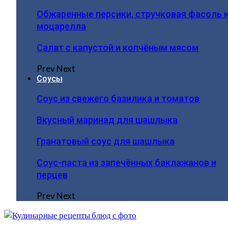
Обжаренные персики, стручковая фасоль 
моцарелла
Салат с капустой и копчёным мясом
Prev
Next
Соусы
Соус из свежего базилика и томатов
Вкусный маринад для шашлыка
Гранатовый соус для шашлыка
Соус-паста из запечённых баклажанов и
перцев
Prev
Next