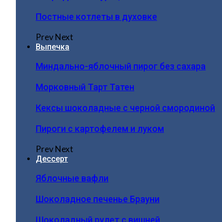
Постные котлеты в духовке
Prev
Next
Выпечка
Миндально-яблочный пирог без сахара
Морковный Тарт Татен
Кексы шоколадные с черной смородиной
Пироги c картофелем и луком
Prev
Next
Дессерт
Яблочные вафли
Шоколадное печенье Брауни
Шоколадный рулет с вишней