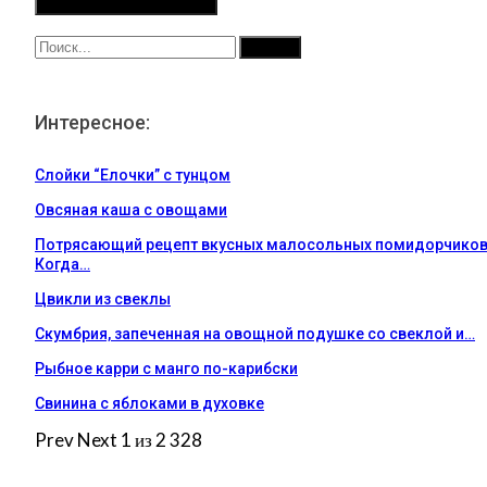
Интересное:
Слойки “Елочки” с тунцом
Овсяная каша с овощами
Потрясающий рецепт вкусных малосольных помидорчиков
Когда…
Цвикли из свеклы
Скумбрия, запеченная на овощной подушке со свеклой и…
Рыбное карри с манго по-карибски
Свинина с яблоками в духовке
Prev
Next
1 из 2 328