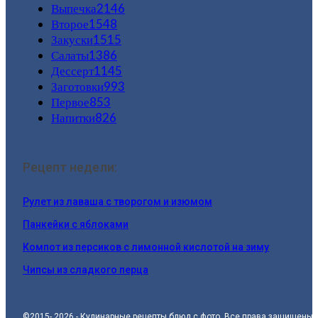
Выпечка
2146
Второе
1548
Закуски
1515
Салаты
1386
Дессерт
1145
Заготовки
993
Первое
853
Напитки
826
Рецепт недели:
Рулет из лаваша с творогом и изюмом
Панкейки с яблоками
Компот из персиков с лимонной кислотой на зиму
Чипсы из сладкого перца
©2015- 2026 - Кулинарные рецепты блюд с фото. Все права защищены.