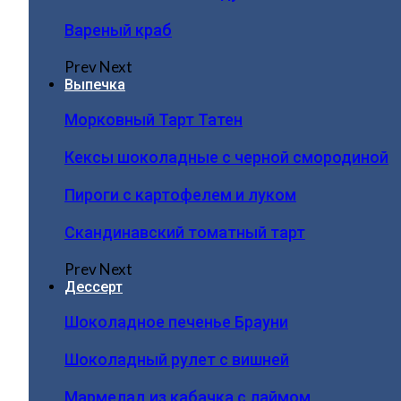
Вареный краб
Prev
Next
Выпечка
Морковный Тарт Татен
Кексы шоколадные с черной смородиной
Пироги c картофелем и луком
Скандинавский томатный тарт
Prev
Next
Дессерт
Шоколадное печенье Брауни
Шоколадный рулет с вишней
Мармелад из кабачка с лаймом