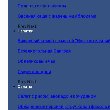
Полента с апельсином
Овсяная каша с жареными яблоками
Prev
Next
Напитки
Вишневый компот с мятой “Настоятельный
Безалкогольная Сангрия
Облепиховый чай
Смузи овощной
Prev
Next
Салаты
Салат с рисом, авокадо и кочудяном
Обжаренные персики, стручковая фасоль 