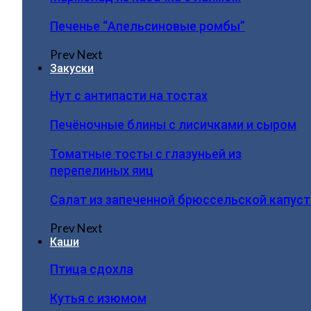
Печенье “Апельсиновые ромбы”
Prev
Next
Закуски
Нут с антипасти на тостах
Печёночные блины с лисичками и сыром
Томатные тосты с глазуньей из
перепелиных яиц
Салат из запеченной брюссельской капус
Prev
Next
Каши
Птица сдохла
Кутья с изюмом