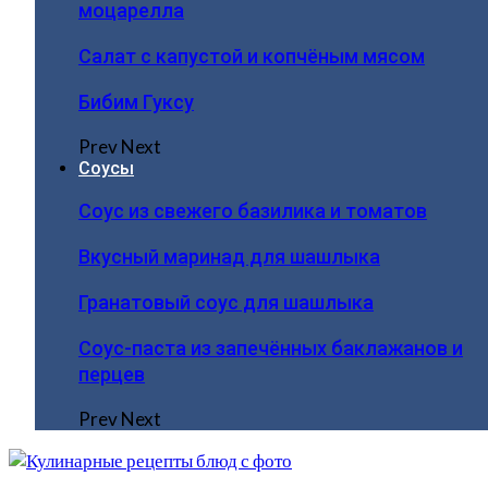
моцарелла
Салат с капустой и копчёным мясом
Бибим Гуксу
Prev
Next
Соусы
Соус из свежего базилика и томатов
Вкусный маринад для шашлыка
Гранатовый соус для шашлыка
Соус-паста из запечённых баклажанов и
перцев
Prev
Next