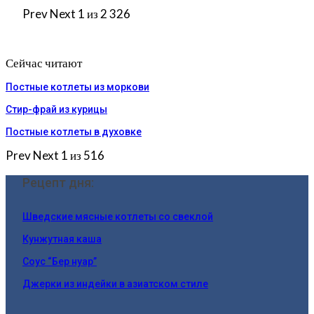
Prev
Next
1 из 2 326
Сейчас читают
Постные котлеты из моркови
Стир-фрай из курицы
Постные котлеты в духовке
Prev
Next
1 из 516
Рецепт дня:
Шведские мясные котлеты со свеклой
Кунжутная каша
Соус “Бер нуар”
Джерки из индейки в азиатском стиле