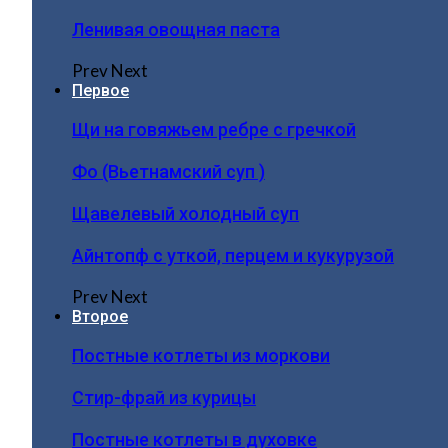
Ленивая овощная паста
Prev
Next
Первое
Щи на говяжьем ребре с гречкой
Фо (Вьетнамский суп )
Щавелевый холодный суп
Айнтопф с уткой, перцем и кукурузой
Prev
Next
Второе
Постные котлеты из моркови
Стир-фрай из курицы
Постные котлеты в духовке