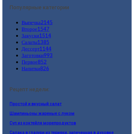
Популярные категории
Выпечка
2145
Второе
1547
Закуски
1514
Салаты
1385
Дессерт
1144
Заготовки
993
Первое
852
Напитки
826
Рецепт недели:
Простой и вкусный салат
Шампиньоны жареные с луком
Суп из коктейля морепродуктов
Салака в глазури из терияки, запеченная в духовке