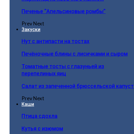
Печенье “Апельсиновые ромбы”
Prev
Next
Закуски
Нут с антипасти на тостах
Печёночные блины с лисичками и сыром
Томатные тосты с глазуньей из
перепелиных яиц
Салат из запеченной брюссельской капус
Prev
Next
Каши
Птица сдохла
Кутья с изюмом