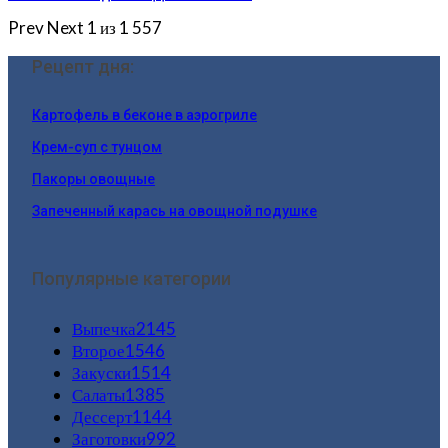
Prev
Next
1 из 1 557
Рецепт дня:
Картофель в беконе в аэрогриле
Крем-суп с тунцом
Пакоры овощные
Запеченный карась на овощной подушке
Популярные категории
Выпечка
2145
Второе
1546
Закуски
1514
Салаты
1385
Дессерт
1144
Заготовки
992