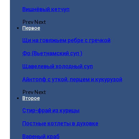
Вишнёвый кетчуп
Prev
Next
Первое
Щи на говяжьем ребре с гречкой
Фо (Вьетнамский суп )
Щавелевый холодный суп
Айнтопф с уткой, перцем и кукурузой
Prev
Next
Второе
Стир-фрай из курицы
Постные котлеты в духовке
Вареный краб