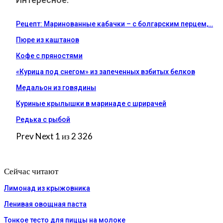
Рецепт: Маринованные кабачки – с болгарским перцем,…
Пюре из каштанов
Кофе с пряностями
«Курица под снегом» из запеченных взбитых белков
Медальон из говядины
Куриные крылышки в маринаде с шрирачей
Редька с рыбой
Prev
Next
1 из 2 326
Сейчас читают
Лимонад из крыжовника
Ленивая овощная паста
Тонкое тесто для пиццы на молоке