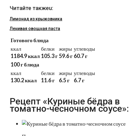
Читайте такжеu:
Лимонад из крыжовника
Ленивая овощная паста
Готового блюда
ккал
белки
жиры
углеводы
1184.9 ккал
105.3 г
59.6 г
60.7 г
100 г блюда
ккал
белки
жиры
углеводы
130.2 ккал
11.6 г
6.5 г
6.7 г
Рецепт «Куриные бёдра в
томатно-чесночном соусе»: