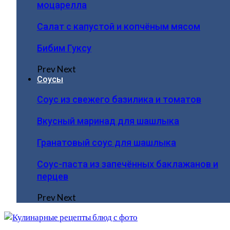
моцарелла
Салат с капустой и копчёным мясом
Бибим Гуксу
Prev
Next
Соусы
Соус из свежего базилика и томатов
Вкусный маринад для шашлыка
Гранатовый соус для шашлыка
Соус-паста из запечённых баклажанов и
перцев
Prev
Next