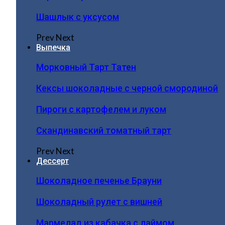
Шашлык с уксусом
Prev
Next
Выпечка
Морковный Тарт Татен
Кексы шоколадные с черной смородиной
Пироги c картофелем и луком
Скандинавский томатный тарт
Prev
Next
Дессерт
Шоколадное печенье Брауни
Шоколадный рулет с вишней
Мармелад из кабачка с лаймом