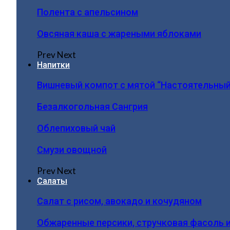
Полента с апельсином
Овсяная каша с жареными яблоками
Prev
Next
Напитки
Вишневый компот с мятой “Настоятельный
Безалкогольная Сангрия
Облепиховый чай
Смузи овощной
Prev
Next
Салаты
Салат с рисом, авокадо и кочудяном
Обжаренные персики, стручковая фасоль 