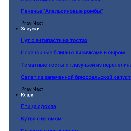
Печенье “Апельсиновые ромбы”
Prev
Next
Закуски
Нут с антипасти на тостах
Печёночные блины с лисичками и сыром
Томатные тосты с глазуньей из перепелин
Салат из запеченной брюссельской капус
Prev
Next
Каши
Птица сдохла
Кутья с изюмом
Полента с апельсином