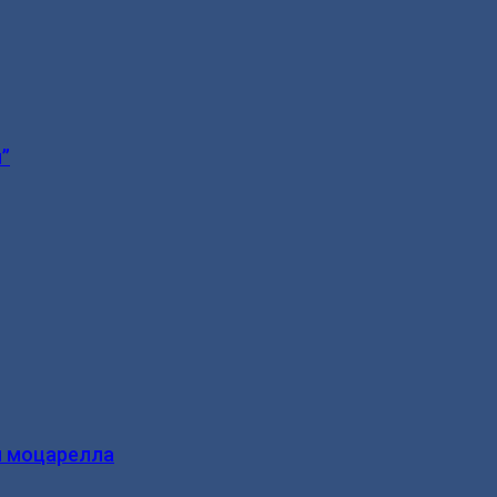
”
и моцарелла