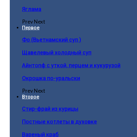
Яглама
Prev
Next
Первое
Фо (Вьетнамский суп )
Щавелевый холодный суп
Айнтопф с уткой, перцем и кукурузой
Окрошка по-уральски
Prev
Next
Второе
Стир-фрай из курицы
Постные котлеты в духовке
Вареный краб