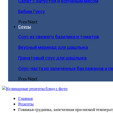
Салат с капустой и копчёным мясом
Бибим Гуксу
Prev
Next
Соусы
Соус из свежего базилика и томатов
Вкусный маринад для шашлыка
Гранатовый соус для шашлыка
Соус-паста из запечённых баклажанов и п
Prev
Next
Главная
Рецепты
Говяжья грудинка, запеченная при низкой температ