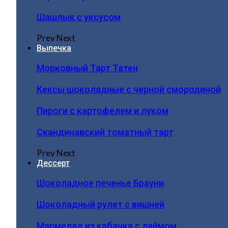
Шашлык с уксусом
Prev
Next
Выпечка
Морковный Тарт Татен
Кексы шоколадные с черной смородиной
Пироги c картофелем и луком
Скандинавский томатный тарт
Prev
Next
Дессерт
Шоколадное печенье Брауни
Шоколадный рулет с вишней
Мармелад из кабачка с лаймом