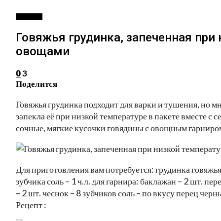
РЕЦЕПТЫ
Говяжья грудинка, запеченная при 
овощами
3
0
Поделится
Говяжья грудинка подходит для варки и тушения, но мн
запекла её при низкой температуре в пакете вместе с 
сочные, мягкие кусочки говядины с овощным гарниром
Для приготовления вам потребуется: грудинка говяжья (н
зубчика соль – 1 ч.л. для гарнира: баклажан – 2 шт. пе
– 2 шт. чеснок – 8 зубчиков соль – по вкусу перец черн
Рецепт :