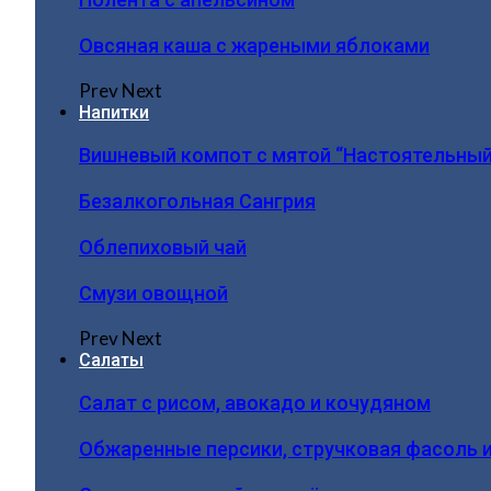
Овсяная каша с жареными яблоками
Prev
Next
Напитки
Вишневый компот с мятой “Настоятельный
Безалкогольная Сангрия
Облепиховый чай
Смузи овощной
Prev
Next
Салаты
Салат с рисом, авокадо и кочудяном
Обжаренные персики, стручковая фасоль 