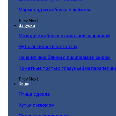
Мармелад из кабачка с лаймом
Prev
Next
Закуски
Молодые кабачки с салатной заправкой
Нут с антипасти на тостах
Печёночные блины с лисичками и сыром
Томатные тосты с глазуньей из перепелин
Prev
Next
Каши
Птица сдохла
Кутья с изюмом
Полента с апельсином