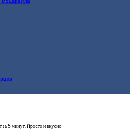
и моцарелла
ерцев
 за 5 минут. Просто и вкусно