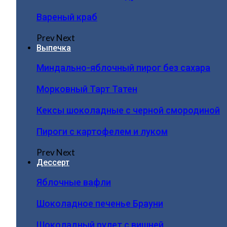
Вареный краб
Prev
Next
Выпечка
Миндально-яблочный пирог без сахара
Морковный Тарт Татен
Кексы шоколадные с черной смородиной
Пироги c картофелем и луком
Prev
Next
Дессерт
Яблочные вафли
Шоколадное печенье Брауни
Шоколадный рулет с вишней