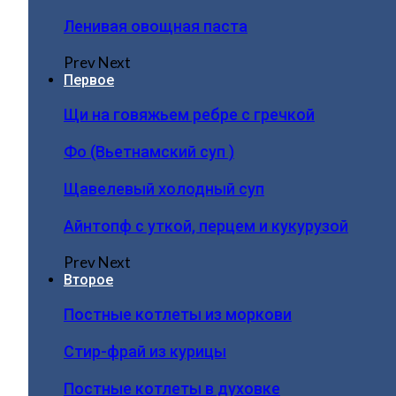
Ленивая овощная паста
Prev
Next
Первое
Щи на говяжьем ребре с гречкой
Фо (Вьетнамский суп )
Щавелевый холодный суп
Айнтопф с уткой, перцем и кукурузой
Prev
Next
Второе
Постные котлеты из моркови
Стир-фрай из курицы
Постные котлеты в духовке