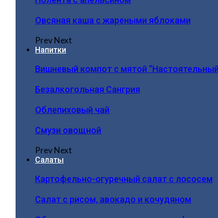
Овсяная каша с жареными яблоками
Prev
Next
Напитки
Вишневый компот с мятой “Настоятельный
Безалкогольная Сангрия
Облепиховый чай
Смузи овощной
Prev
Next
Салаты
Картофельно-огуречный салат с лососем
Салат с рисом, авокадо и кочудяном