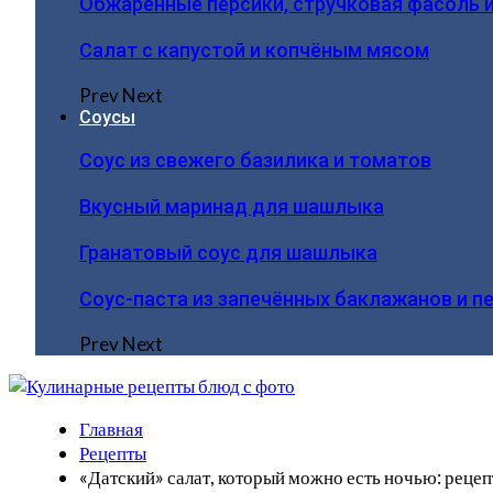
Обжаренные персики, стручковая фасоль 
Салат с капустой и копчёным мясом
Prev
Next
Соусы
Соус из свежего базилика и томатов
Вкусный маринад для шашлыка
Гранатовый соус для шашлыка
Соус-паста из запечённых баклажанов и п
Prev
Next
Главная
Рецепты
«Датский» салат, который можно есть ночью: рецепт