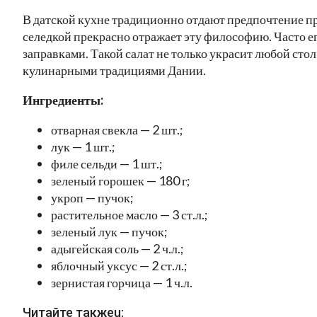
В датской кухне традиционно отдают предпочтение про
селедкой прекрасно отражает эту философию. Часто е
заправками. Такой салат не только украсит любой стол
кулинарными традициями Дании.
Ингредиенты:
отварная свекла — 2 шт.;
лук — 1 шт.;
филе сельди — 1 шт.;
зеленый горошек — 180 г;
укроп — пучок;
растительное масло — 3 ст.л.;
зеленый лук — пучок;
адыгейская соль — 2 ч.л.;
яблочный уксус — 2 ст.л.;
зернистая горчица — 1 ч.л.
Читайте такжеu: