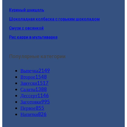
Куриный шницель
Шоколадная колбаска с горьким шоколадом
Смузи с овсянкой
Рис карри в мультиварке
Популярные категории
Выпечка
2149
Второе
1548
Закуски
1517
Салаты
1388
Дессерт
1146
Заготовки
995
Первое
855
Напитки
826