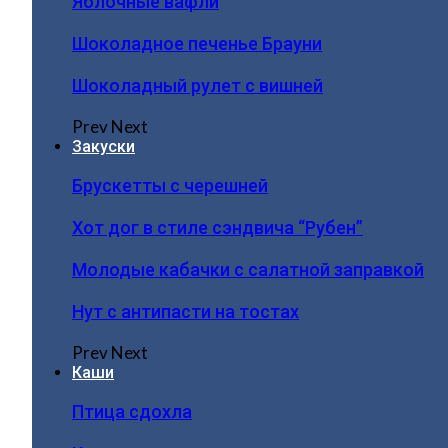
Яблочные вафли
Шоколадное печенье Брауни
Шоколадный рулет с вишней
Prev
Next
Закуски
Брускетты с черешней
Хот дог в стиле сэндвича “Рубен”
Молодые кабачки с салатной заправкой
Нут с антипасти на тостах
Prev
Next
Каши
Птица сдохла