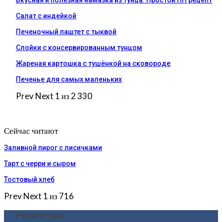
Салат с индейкой
Печеночный паштет с тыквой
Слойки с консервированным тунцом
Жареная картошка с тушёнкой на сковороде
Печенье для самых маленьких
Prev
Next
1 из 2 330
Сейчас читают
Заливной пирог с лисичками
Тарт с черри и сыром
Тостовый хлеб
Prev
Next
1 из 716
Рецепт дня: