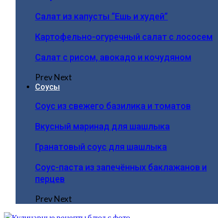
Салат из капусты “Ешь и худей”
Картофельно-огуречный салат с лососем
Салат с рисом, авокадо и кочудяном
Prev
Next
Соусы
Соус из свежего базилика и томатов
Вкусный маринад для шашлыка
Гранатовый соус для шашлыка
Соус-паста из запечённых баклажанов и
перцев
Prev
Next