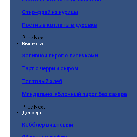
Стир-фрай из курицы
Постные котлеты в духовке
Prev
Next
Выпечка
Заливной пирог с лисичками
Тарт с черри и сыром
Тостовый хлеб
Миндально-яблочный пирог без сахара
Prev
Next
Дессерт
Кобблер вишневый