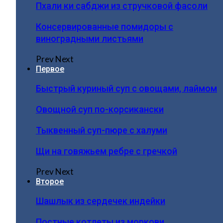
Пхали ки сабджи из стручковой фасоли
Консервированные помидоры с
виноградными листьями
Prev
Next
Первое
Быстрый куриный суп с овощами, лаймом
Овощной суп по-корсикански
Тыквенный суп-пюре с халуми
Щи на говяжьем ребре с гречкой
Prev
Next
Второе
Шашлык из сердечек индейки
Постные котлеты из моркови