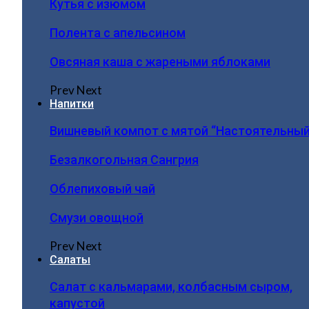
Кутья с изюмом
Полента с апельсином
Овсяная каша с жареными яблоками
Prev
Next
Напитки
Вишневый компот с мятой “Настоятельный
Безалкогольная Сангрия
Облепиховый чай
Смузи овощной
Prev
Next
Салаты
Салат с кальмарами, колбасным сыром,
капустой