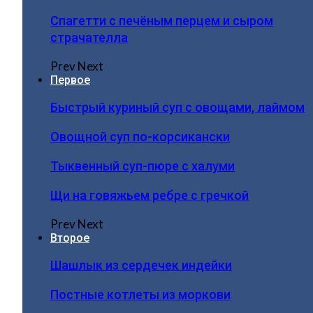
Спагетти с печёным перцем и сыром
страчателла
Prev
Next
Первое
Быстрый куриный суп с овощами, лаймом
Овощной суп по-корсикански
Тыквенный суп-пюре с халуми
Щи на говяжьем ребре с гречкой
Prev
Next
Второе
Шашлык из сердечек индейки
Постные котлеты из моркови