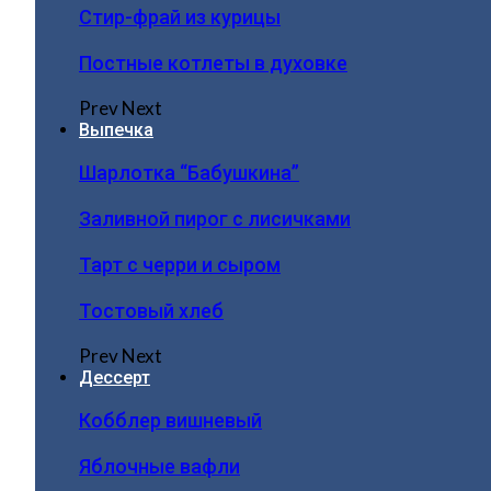
Стир-фрай из курицы
Постные котлеты в духовке
Prev
Next
Выпечка
Шарлотка “Бабушкина”
Заливной пирог с лисичками
Тарт с черри и сыром
Тостовый хлеб
Prev
Next
Дессерт
Кобблер вишневый
Яблочные вафли