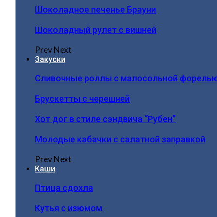
Шоколадное печенье Брауни
Шоколадный рулет с вишней
Prev
Next
Закуски
Сливочные роллы с малосольной форель
Брускетты с черешней
Хот дог в стиле сэндвича “Рубен”
Молодые кабачки с салатной заправкой
Prev
Next
Каши
Птица сдохла
Кутья с изюмом