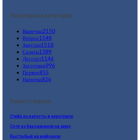
Популярные категории
Выпечка
2150
Второе
1548
Закуски
1518
Салаты
1389
Дессерт
1146
Заготовки
996
Первое
855
Напитки
826
Рецепт недели:
Стейк из капусты в аэрогриле
Соте из баклажанов на зиму
Кыстыбый на майонезе