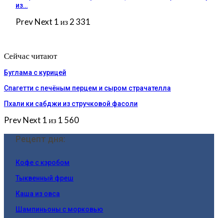
из…
Prev
Next
1 из 2 331
Сейчас читают
Буглама с курицей
Спагетти с печёным перцем и сыром страчателла
Пхали ки сабджи из стручковой фасоли
Prev
Next
1 из 1 560
Рецепт дня:
Кофе с кэробом
Тыквенный фреш
Каша из овса
Шампиньоны с морковью