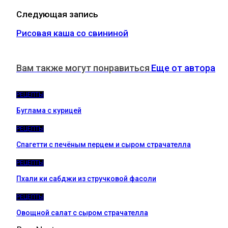
Следующая запись
Рисовая каша со свининой
Вам также могут понравиться
Еще от автора
РЕЦЕПТЫ
Буглама с курицей
РЕЦЕПТЫ
Спагетти с печёным перцем и сыром страчателла
РЕЦЕПТЫ
Пхали ки сабджи из стручковой фасоли
РЕЦЕПТЫ
Овощной салат с сыром страчателла