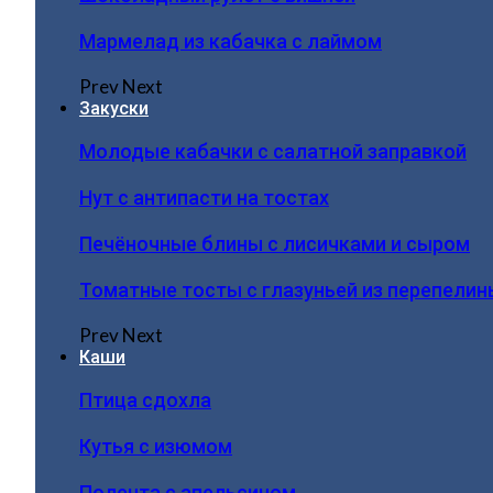
Мармелад из кабачка с лаймом
Prev
Next
Закуски
Молодые кабачки с салатной заправкой
Нут с антипасти на тостах
Печёночные блины с лисичками и сыром
Томатные тосты с глазуньей из перепелин
Prev
Next
Каши
Птица сдохла
Кутья с изюмом
Полента с апельсином