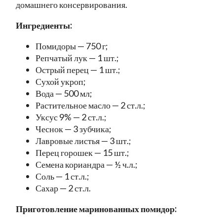
домашнего консервирования.
Ингредиенты:
Помидоры — 750 г;
Репчатый лук — 1 шт.;
Острый перец — 1 шт.;
Сухой укроп;
Вода — 500 мл;
Растительное масло — 2 ст.л.;
Уксус 9% — 2 ст.л.;
Чеснок — 3 зубчика;
Лавровые листья — 3 шт.;
Перец горошек — 15 шт.;
Семена кориандра — ½ ч.л.;
Соль — 1 ст.л.;
Сахар — 2 ст.л.
Приготовление маринованных помидор: