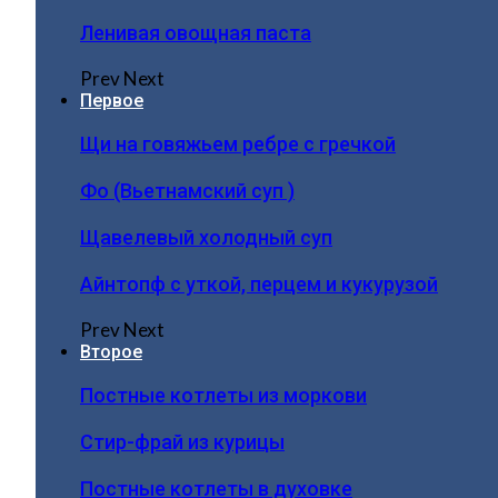
Ленивая овощная паста
Prev
Next
Первое
Щи на говяжьем ребре с гречкой
Фо (Вьетнамский суп )
Щавелевый холодный суп
Айнтопф с уткой, перцем и кукурузой
Prev
Next
Второе
Постные котлеты из моркови
Стир-фрай из курицы
Постные котлеты в духовке