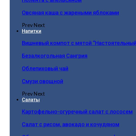
Овсяная каша с жареными яблоками
Prev
Next
Напитки
Вишневый компот с мятой “Настоятельный
Безалкогольная Сангрия
Облепиховый чай
Смузи овощной
Prev
Next
Салаты
Картофельно-огуречный салат с лососем
Салат с рисом, авокадо и кочудяном