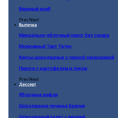
Вареный краб
Prev
Next
Выпечка
Миндально-яблочный пирог без сахара
Морковный Тарт Татен
Кексы шоколадные с черной смородиной
Пироги c картофелем и луком
Prev
Next
Дессерт
Яблочные вафли
Шоколадное печенье Брауни
Шоколадный рулет с вишней