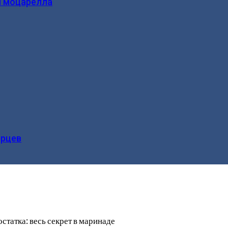
и моцарелла
ерцев
татка: весь секрет в маринаде