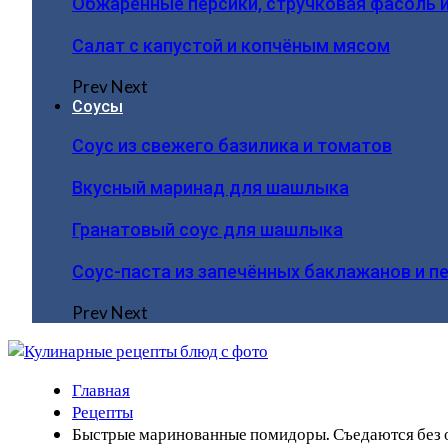
Обжаренные персики, стручковая фасоль 
Салат с капустой и копчёным мясом
Prev
Next
Соусы
Соус из свежего базилика и томатов
Вкусный маринад для шашлыка
Гранатовый соус для шашлыка
Соус-паста из запечённых баклажанов и п
Prev
Next
Главная
Рецепты
Быстрые маринованные помидоры. Съедаются без ос