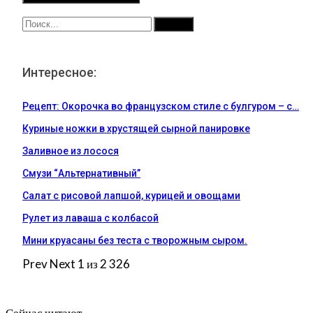
Интересное:
Рецепт: Окорочка во французском стиле с булгуром – с…
Куриные ножки в хрустящей сырной панировке
Заливное из лосося
Смузи “Альтернативный”
Салат с рисовой лапшой, курицей и овощами
Рулет из лаваша с колбасой
Мини круасаны без теста с творожным сыром.
Prev
Next
1 из 2 326
Сейчас читают