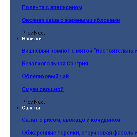
Полента с апельсином
Овсяная каша с жареными яблоками
Prev
Next
Напитки
Вишневый компот с мятой “Настоятельный
Безалкогольная Сангрия
Облепиховый чай
Смузи овощной
Prev
Next
Салаты
Салат с рисом, авокадо и кочудяном
Обжаренные персики, стручковая фасоль 