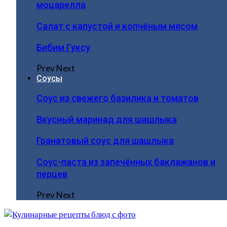
моцарелла
Салат с капустой и копчёным мясом
Бибим Гуксу
Prev
Next
Соусы
Соус из свежего базилика и томатов
Вкусный маринад для шашлыка
Гранатовый соус для шашлыка
Соус-паста из запечённых баклажанов и
перцев
Prev
Next