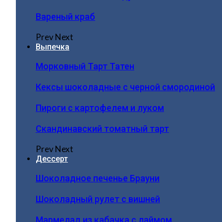
Вареный краб
Prev
Next
Выпечка
Морковный Тарт Татен
Кексы шоколадные с черной смородиной
Пироги c картофелем и луком
Скандинавский томатный тарт
Prev
Next
Дессерт
Шоколадное печенье Брауни
Шоколадный рулет с вишней
Мармелад из кабачка с лаймом