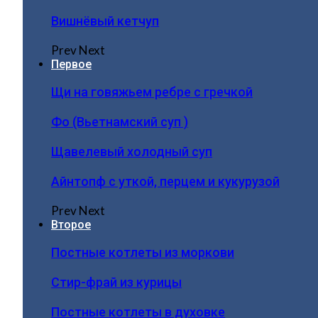
Вишнёвый кетчуп
Prev
Next
Первое
Щи на говяжьем ребре с гречкой
Фо (Вьетнамский суп )
Щавелевый холодный суп
Айнтопф с уткой, перцем и кукурузой
Prev
Next
Второе
Постные котлеты из моркови
Стир-фрай из курицы
Постные котлеты в духовке