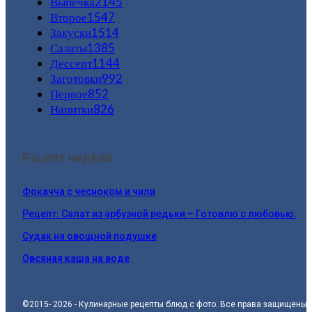
Выпечка
2145
Второе
1547
Закуски
1514
Салаты
1385
Дессерт
1144
Заготовки
992
Первое
852
Напитки
826
Рецепт недели:
Фокачча с чесноком и чили
Рецепт: Салат из арбузной редьки – Готовлю с любовью.
Судак на овощной подушке
Овсяная каша на воде
©2015- 2026 - Кулинарные рецепты блюд с фото. Все права защищены.