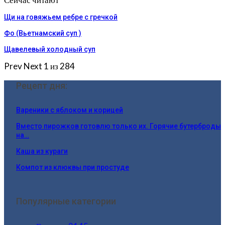
Щи на говяжьем ребре с гречкой
Фо (Вьетнамский суп )
Щавелевый холодный суп
Prev
Next
1 из 284
Рецепт дня:
Вареники с яблоком и корицей
Вместо пирожков готовлю только их. Горячие бутерброды
на…
Каша из кураги
Компот из клюквы при простуде
Популярные категории