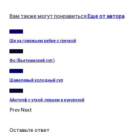
Вам также могут понравиться
Еще от автора
ПЕРВОЕ
Щи на говяжьем ребре с гречкой
ПЕРВОЕ
Фо (Вьетнамский суп )
ПЕРВОЕ
Щавелевый холодный суп
ПЕРВОЕ
Айнтопф с уткой, перцем и кукурузой
Prev
Next
Оставьте ответ