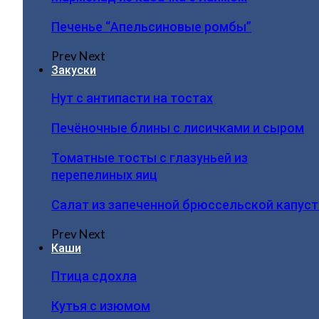
Печенье “Апельсиновые ромбы”
Prev
Next
Закуски
Нут с антипасти на тостах
Печёночные блины с лисичками и сыром
Томатные тосты с глазуньей из
перепелиных яиц
Салат из запеченной брюссельской капус
Prev
Next
Каши
Птица сдохла
Кутья с изюмом