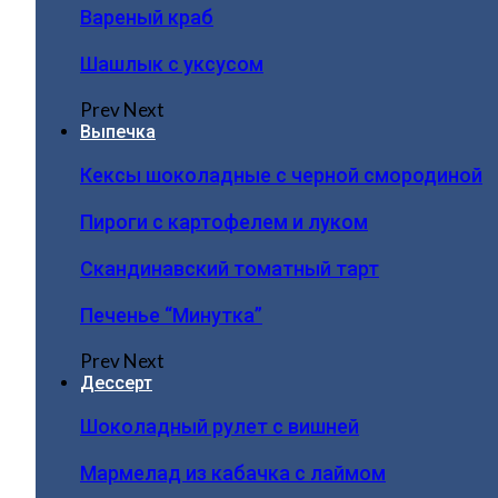
Вареный краб
Шашлык с уксусом
Prev
Next
Выпечка
Кексы шоколадные с черной смородиной
Пироги c картофелем и луком
Скандинавский томатный тарт
Печенье “Минутка”
Prev
Next
Дессерт
Шоколадный рулет с вишней
Мармелад из кабачка с лаймом