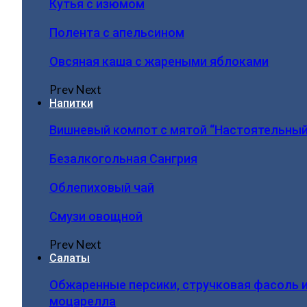
Кутья с изюмом
Полента с апельсином
Овсяная каша с жареными яблоками
Prev
Next
Напитки
Вишневый компот с мятой “Настоятельный
Безалкогольная Сангрия
Облепиховый чай
Смузи овощной
Prev
Next
Салаты
Обжаренные персики, стручковая фасоль 
моцарелла