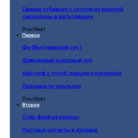
Свиная отбивная с соусом из красной
смородины в мультиварке
Prev
Next
Первое
Фо (Вьетнамский суп )
Щавелевый холодный суп
Айнтопф с уткой, перцем и кукурузой
Окрошка по-уральски
Prev
Next
Второе
Стир-фрай из курицы
Постные котлеты в духовке