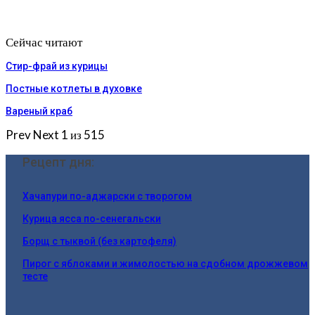
Сейчас читают
Стир-фрай из курицы
Постные котлеты в духовке
Вареный краб
Prev
Next
1 из 515
Рецепт дня:
Хачапури по-аджарски с творогом
Курица ясса по-сенегальски
Борщ с тыквой (без картофеля)
Пирог с яблоками и жимолостью на сдобном дрожжевом
тесте