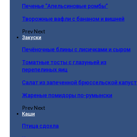
Печенье “Апельсиновые ромбы”
Творожные вафли с бананом и вишней
Prev
Next
Закуски
Печёночные блины с лисичками и сыром
Томатные тосты с глазуньей из
перепелиных яиц
Салат из запеченной брюссельской капус
Жареные помидоры по-румынски
Prev
Next
Каши
Птица сдохла