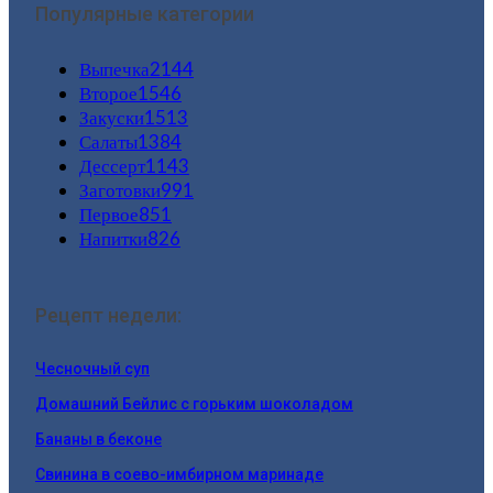
Популярные категории
Выпечка
2144
Второе
1546
Закуски
1513
Салаты
1384
Дессерт
1143
Заготовки
991
Первое
851
Напитки
826
Рецепт недели:
Чесночный суп
Домашний Бейлис с горьким шоколадом
Бананы в беконе
Свинина в соево-имбирном маринаде