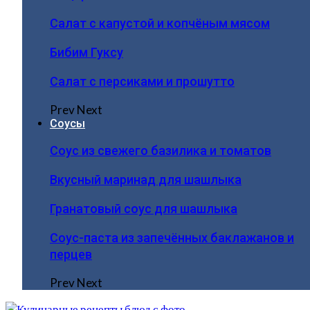
Салат с капустой и копчёным мясом
Бибим Гуксу
Салат с персиками и прошутто
Prev
Next
Соусы
Соус из свежего базилика и томатов
Вкусный маринад для шашлыка
Гранатовый соус для шашлыка
Соус-паста из запечённых баклажанов и
перцев
Prev
Next