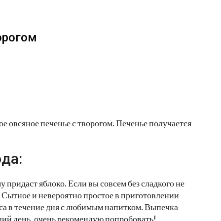
орогом
ое овсяное печенье с творогом. Печенье получается
да:
му придаст яблоко. Если вы совсем без сладкого не
. Сытное и невероятно простое в приготовлении
куса в течение дня с любимым напитком. Выпечка
щий день, очень рекомендую попробовать!