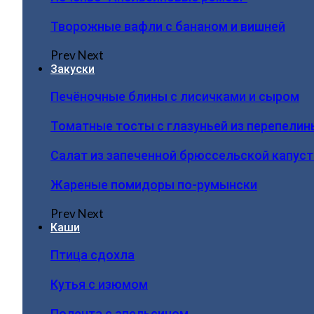
Творожные вафли с бананом и вишней
Prev
Next
Закуски
Печёночные блины с лисичками и сыром
Томатные тосты с глазуньей из перепелин
Салат из запеченной брюссельской капус
Жареные помидоры по-румынски
Prev
Next
Каши
Птица сдохла
Кутья с изюмом
Полента с апельсином