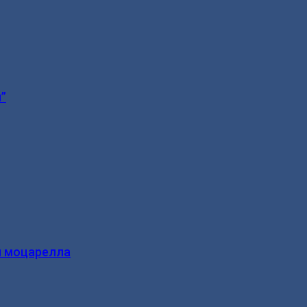
”
и моцарелла