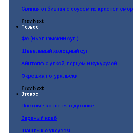
Свиная отбивная с соусом из красной смо
Prev
Next
Первое
Фо (Вьетнамский суп )
Щавелевый холодный суп
Айнтопф с уткой, перцем и кукурузой
Окрошка по-уральски
Prev
Next
Второе
Постные котлеты в духовке
Вареный краб
Шашлык с уксусом