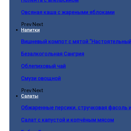
Овсяная каша с жареными яблоками
Prev
Next
Напитки
Вишневый компот с мятой “Настоятельный
Безалкогольная Сангрия
Облепиховый чай
Смузи овощной
Prev
Next
Салаты
Обжаренные персики, стручковая фасоль 
Салат с капустой и копчёным мясом