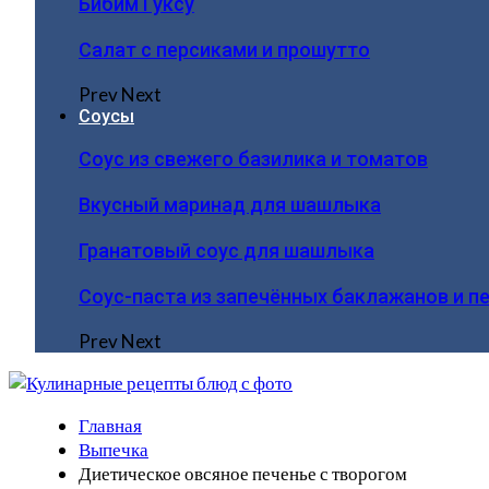
Бибим Гуксу
Салат с персиками и прошутто
Prev
Next
Соусы
Соус из свежего базилика и томатов
Вкусный маринад для шашлыка
Гранатовый соус для шашлыка
Соус-паста из запечённых баклажанов и п
Prev
Next
Главная
Выпечка
Диетическое овсяное печенье с творогом