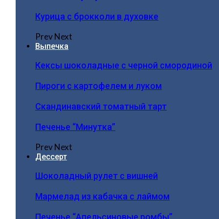
Курица с брокколи в духовке
Prev
Next
Выпечка
Кексы шоколадные с черной смородиной
Пироги c картофелем и луком
Скандинавский томатный тарт
Печенье “Минутка”
Prev
Next
Дессерт
Шоколадный рулет с вишней
Мармелад из кабачка с лаймом
Печенье “Апельсиновые ромбы”