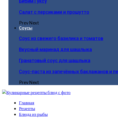
Бибим Гуксу
Салат с персиками и прошутто
Prev
Next
Соусы
Соус из свежего базилика и томатов
Вкусный маринад для шашлыка
Гранатовый соус для шашлыка
Соус-паста из запечённых баклажанов и п
Prev
Next
Главная
Рецепты
Блюда из рыбы