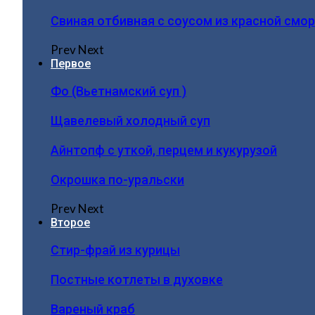
Свиная отбивная с соусом из красной смо
Prev
Next
Первое
Фо (Вьетнамский суп )
Щавелевый холодный суп
Айнтопф с уткой, перцем и кукурузой
Окрошка по-уральски
Prev
Next
Второе
Стир-фрай из курицы
Постные котлеты в духовке
Вареный краб