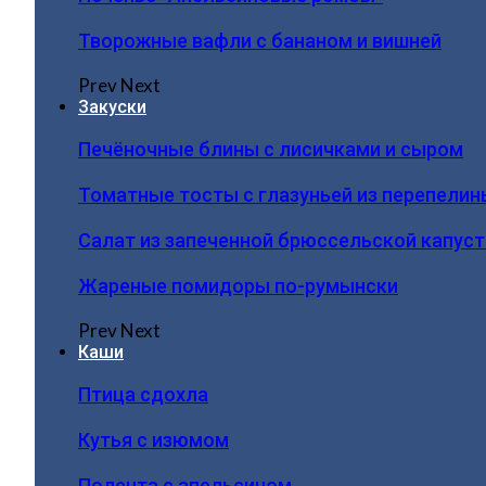
Творожные вафли с бананом и вишней
Prev
Next
Закуски
Печёночные блины с лисичками и сыром
Томатные тосты с глазуньей из перепелин
Салат из запеченной брюссельской капус
Жареные помидоры по-румынски
Prev
Next
Каши
Птица сдохла
Кутья с изюмом
Полента с апельсином