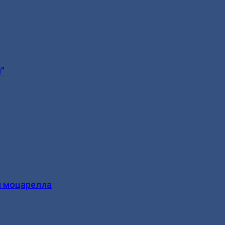
”
и моцарелла