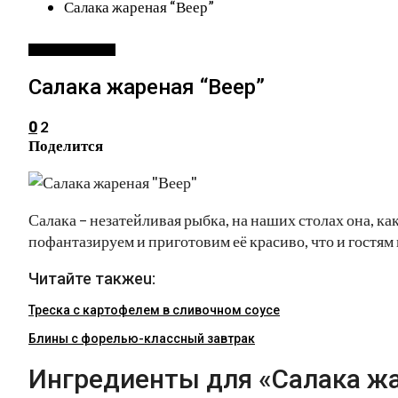
Салака жареная “Веер”
БЛЮДА ИЗ РЫБЫ
Салака жареная “Веер”
2
0
Поделится
Салака – незатейливая рыбка, на наших столах она, ка
пофантазируем и приготовим её красиво, что и гостям
Читайте такжеu:
Треска с картофелем в сливочном соусе
Блины с форелью-классный завтрак
Ингредиенты для «Салака жа