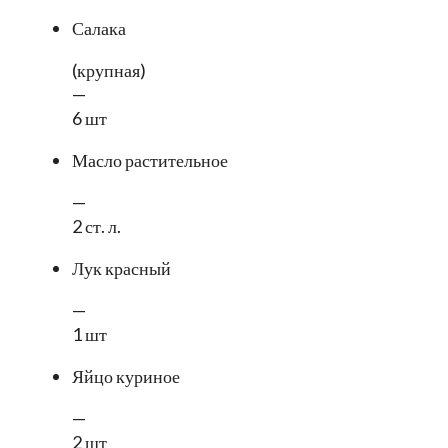
Салака
(крупная)
—
6 шт
Масло растительное
—
2 ст. л.
Лук красный
—
1 шт
Яйцо куриное
—
2 шт