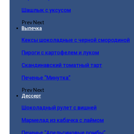
Шашлык с уксусом
Prev
Next
Выпечка
Кексы шоколадные с черной смородиной
Пироги c картофелем и луком
Скандинавский томатный тарт
Печенье “Минутка”
Prev
Next
Дессерт
Шоколадный рулет с вишней
Мармелад из кабачка с лаймом
Печенье “Апельсиновые ромбы”