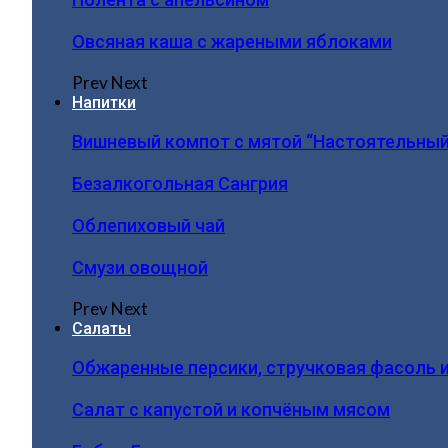
Овсяная каша с жареными яблоками
Prev
Next
Напитки
Вишневый компот с мятой “Настоятельный
Безалкогольная Сангрия
Облепиховый чай
Смузи овощной
Prev
Next
Салаты
Обжаренные персики, стручковая фасоль 
Салат с капустой и копчёным мясом