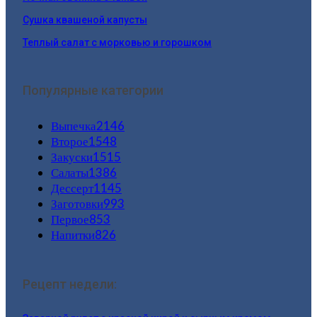
Сушка квашеной капусты
Теплый салат с морковью и горошком
Популярные категории
Выпечка
2146
Второе
1548
Закуски
1515
Салаты
1386
Дессерт
1145
Заготовки
993
Первое
853
Напитки
826
Рецепт недели: