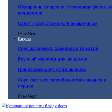
Обжаренные персики, стручковая фасоль 
моцарелла
Салат с капустой и копчёным мясом
Prev
Next
Соусы
Соус из свежего базилика и томатов
Вкусный маринад для шашлыка
Гранатовый соус для шашлыка
Соус-паста из запечённых баклажанов и
перцев
Prev
Next