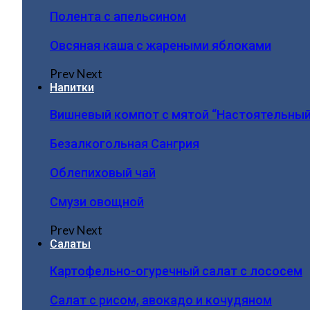
Полента с апельсином
Овсяная каша с жареными яблоками
Prev
Next
Напитки
Вишневый компот с мятой “Настоятельный
Безалкогольная Сангрия
Облепиховый чай
Смузи овощной
Prev
Next
Салаты
Картофельно-огуречный салат с лососем
Салат с рисом, авокадо и кочудяном