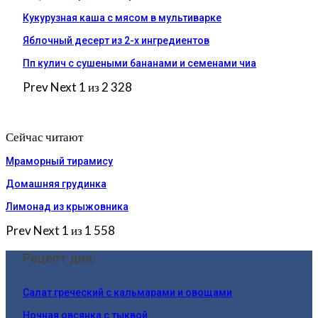
Кукурузная каша с мясом в мультиварке
Яблочный десерт из 2-х ингредиентов
Пп кулич с сушеными бананами и семенами чиа
Prev
Next
1 из 2 328
Сейчас читают
Мраморный тирамису
Домашняя грудинка
Лимонад из крыжовника
Prev
Next
1 из 1 558
Рецепт дня:
Салат греческий с кальмарами и овощами
Ночная овсянка с тыквой