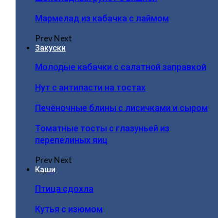
Мармелад из кабачка с лаймом
Prev
Next
Закуски
Молодые кабачки с салатной заправкой
Нут с антипасти на тостах
Печёночные блины с лисичками и сыром
Томатные тосты с глазуньей из
перепелиных яиц
Prev
Next
Каши
Птица сдохла
Кутья с изюмом