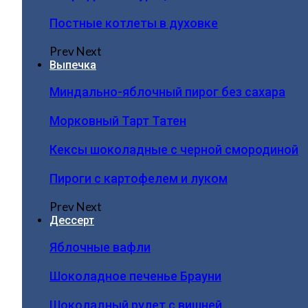
Постные котлеты в духовке
Prev
Next
Выпечка
Миндально-яблочный пирог без сахара
Морковный Тарт Татен
Кексы шоколадные с черной смородиной
Пироги c картофелем и луком
Prev
Next
Дессерт
Яблочные вафли
Шоколадное печенье Брауни
Шоколадный рулет с вишней