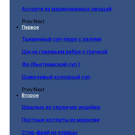
Ассорти из маринованных овощей
Prev
Next
Первое
Тыквенный суп-пюре с халуми
Щи на говяжьем ребре с гречкой
Фо (Вьетнамский суп )
Щавелевый холодный суп
Prev
Next
Второе
Шашлык из сердечек индейки
Постные котлеты из моркови
Стир-фрай из курицы