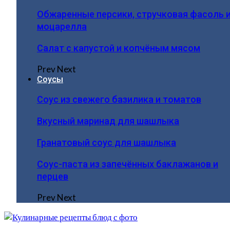
Обжаренные персики, стручковая фасоль 
моцарелла
Салат с капустой и копчёным мясом
Prev
Next
Соусы
Соус из свежего базилика и томатов
Вкусный маринад для шашлыка
Гранатовый соус для шашлыка
Соус-паста из запечённых баклажанов и
перцев
Prev
Next