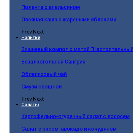
Полента с апельсином
Овсяная каша с жареными яблоками
Prev
Next
Напитки
Вишневый компот с мятой “Настоятельный
Безалкогольная Сангрия
Облепиховый чай
Смузи овощной
Prev
Next
Салаты
Картофельно-огуречный салат с лососем
Салат с рисом, авокадо и кочудяном