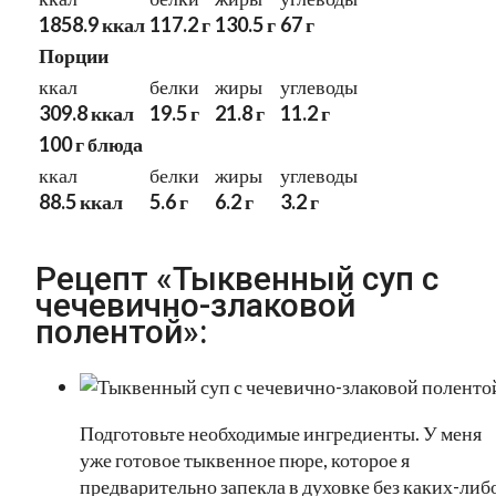
1858.9 ккал
117.2 г
130.5 г
67 г
Порции
ккал
белки
жиры
углеводы
309.8 ккал
19.5 г
21.8 г
11.2 г
100 г блюда
ккал
белки
жиры
углеводы
88.5 ккал
5.6 г
6.2 г
3.2 г
Рецепт «Тыквенный суп с
чечевично-злаковой
полентой»:
Подготовьте необходимые ингредиенты. У меня
уже готовое тыквенное пюре, которое я
предварительно запекла в духовке без каких-либ