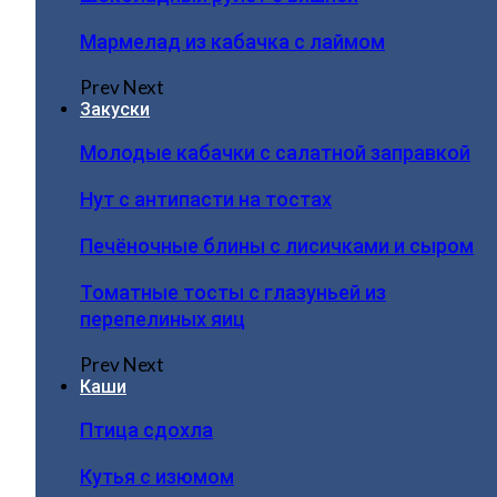
Мармелад из кабачка с лаймом
Prev
Next
Закуски
Молодые кабачки с салатной заправкой
Нут с антипасти на тостах
Печёночные блины с лисичками и сыром
Томатные тосты с глазуньей из
перепелиных яиц
Prev
Next
Каши
Птица сдохла
Кутья с изюмом