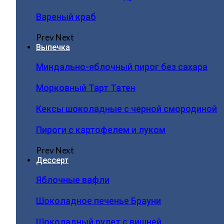
Вареный краб
Prev
Next
Выпечка
Миндально-яблочный пирог без сахара
Морковный Тарт Татен
Кексы шоколадные с черной смородиной
Пироги c картофелем и луком
Prev
Next
Дессерт
Яблочные вафли
Шоколадное печенье Брауни
Шоколадный рулет с вишней