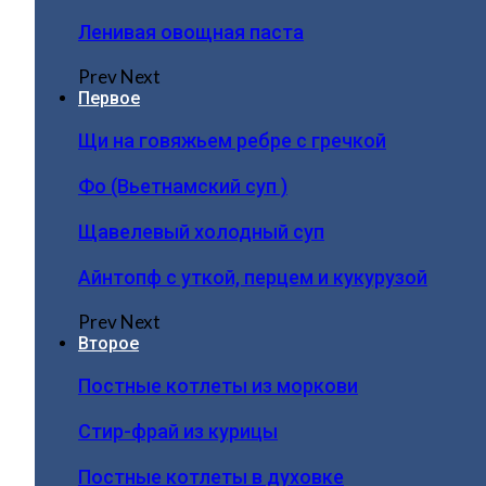
Ленивая овощная паста
Prev
Next
Первое
Щи на говяжьем ребре с гречкой
Фо (Вьетнамский суп )
Щавелевый холодный суп
Айнтопф с уткой, перцем и кукурузой
Prev
Next
Второе
Постные котлеты из моркови
Стир-фрай из курицы
Постные котлеты в духовке