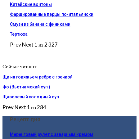
Китайские вонтоны
Фаршированные перцы по-итальянски
Смузи из банана с финиками
Тертюха
Prev
Next
1 из 2 327
Сейчас читают
Щи на говяжьем ребре с гречкой
Фо (Вьетнамский суп )
Щавелевый холодный суп
Prev
Next
1 из 284
Рецепт дня:
Меренговый рулет с заварным кремом