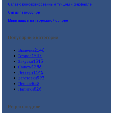
Салат с консервированным тунцом и фарфалле
Суп из патиссонов
Мини пиццы на творожной основе
Популярные категории
Выпечка
2146
Второе
1547
Закуски
1515
Салаты
1386
Дессерт
1145
Заготовки
993
Первое
852
Напитки
826
Рецепт недели: