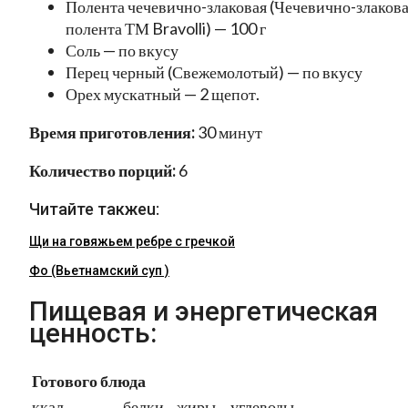
Полента чечевично-злаковая (Чечевично-злаков
полента ТМ Bravolli) — 100 г
Соль — по вкусу
Перец черный (Свежемолотый) — по вкусу
Орех мускатный — 2 щепот.
Время приготовления:
30 минут
Количество порций:
6
Читайте такжеu:
Щи на говяжьем ребре с гречкой
Фо (Вьетнамский суп )
Пищевая и энергетическая
ценность:
Готового блюда
ккал
белки
жиры
углеводы