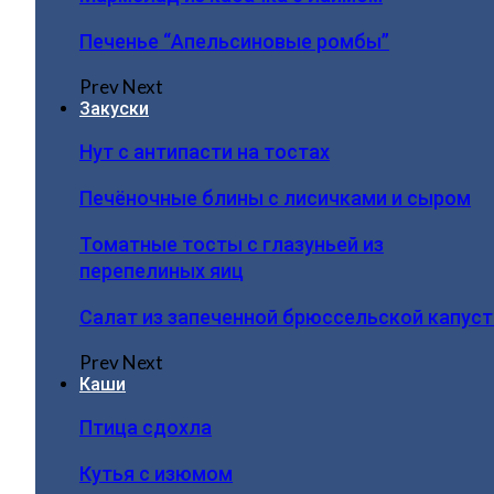
Печенье “Апельсиновые ромбы”
Prev
Next
Закуски
Нут с антипасти на тостах
Печёночные блины с лисичками и сыром
Томатные тосты с глазуньей из
перепелиных яиц
Салат из запеченной брюссельской капус
Prev
Next
Каши
Птица сдохла
Кутья с изюмом