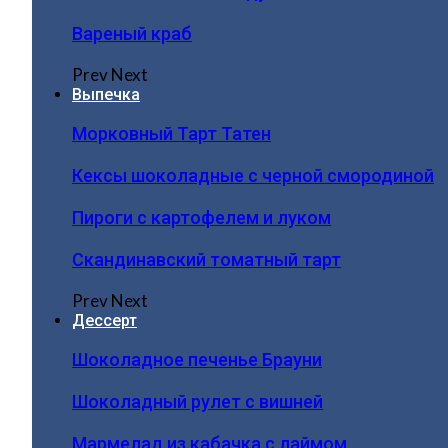
Вареный краб
Prev
Next
Выпечка
Морковный Тарт Татен
Кексы шоколадные с черной смородиной
Пироги c картофелем и луком
Скандинавский томатный тарт
Prev
Next
Дессерт
Шоколадное печенье Брауни
Шоколадный рулет с вишней
Мармелад из кабачка с лаймом