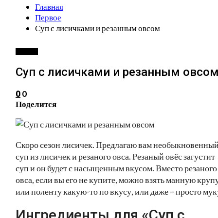
Главная
Первое
Суп с лисичками и резанным овсом
ПЕРВОЕ
Суп с лисичками и резанным овсо
0
0
Поделится
Скоро сезон лисичек. Предлагаю вам необыкновенны
суп из лисичек и резаного овса. Резаный овёс загустит
суп и он будет с насыщенным вкусом. Вместо резаного
овса, если вы его не купите, можно взять манную круп
или поленту какую-то по вкусу, или даже – просто мук
Ингредиенты для «Суп с