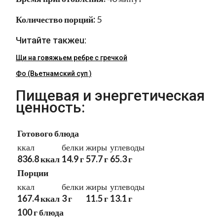
Количество порций:
5
Читайте такжеu:
Щи на говяжьем ребре с гречкой
Фо (Вьетнамский суп )
Пищевая и энергетическая
ценность:
Готового блюда
ккал
белки
жиры
углеводы
836.8 ккал
14.9 г
57.7 г
65.3 г
Порции
ккал
белки
жиры
углеводы
167.4 ккал
3 г
11.5 г
13.1 г
100 г блюда