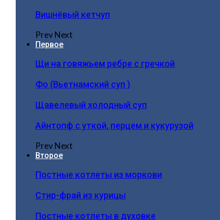
Вишнёвый кетчуп
Prev
Next
Первое
Щи на говяжьем ребре с гречкой
Фо (Вьетнамский суп )
Щавелевый холодный суп
Айнтопф с уткой, перцем и кукурузой
Prev
Next
Второе
Постные котлеты из моркови
Стир-фрай из курицы
Постные котлеты в духовке