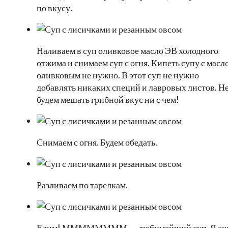
по вкусу.
Наливаем в суп оливковое масло ЭВ холодного
отжима и снимаем суп с огня. Кипеть супу с масл
оливковым не нужно. В этот суп не нужно
добавлять никаких специй и лавровых листов. Н
будем мешать грибной вкус ни с чем!
Снимаем с огня. Будем обедать.
Разливаем по тарелкам.
Едим! ММММММММ…- любимейший суп. Я ещ