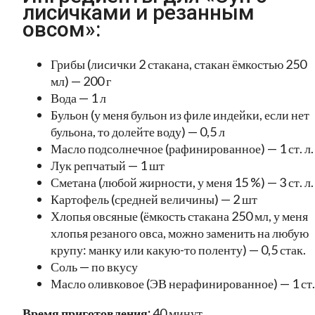
лисичками и резанным
овсом»:
Грибы (лисички 2 стакана, стакан ёмкостью 250
мл) — 200 г
Вода — 1 л
Бульон (у меня бульон из филе индейки, если нет
бульона, то долейте воду) — 0,5 л
Масло подсолнечное (рафинированное) — 1 ст. л.
Лук репчатый — 1 шт
Сметана (любой жирности, у меня 15 %) — 3 ст. л.
Картофель (средней величины) — 2 шт
Хлопья овсяные (ёмкость стакана 250 мл, у меня
хлопья резаного овса, можно заменить на любую
крупу: манку или какую-то поленту) — 0,5 стак.
Соль — по вкусу
Масло оливковое (ЭВ нерафинированное) — 1 ст. 
Время приготовления:
40 минут