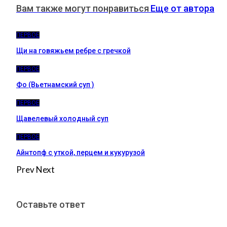
Вам также могут понравиться
Еще от автора
ПЕРВОЕ
Щи на говяжьем ребре с гречкой
ПЕРВОЕ
Фо (Вьетнамский суп )
ПЕРВОЕ
Щавелевый холодный суп
ПЕРВОЕ
Айнтопф с уткой, перцем и кукурузой
Prev
Next
Оставьте ответ