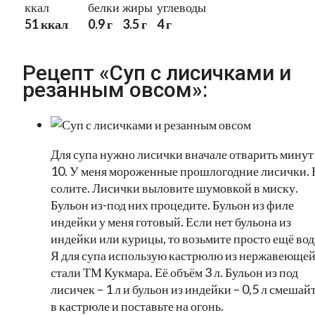
ккал
белки
жиры
углеводы
51 ккал
0.9 г
3.5 г
4 г
Рецепт «Суп с лисичками и
резанным овсом»:
Для супа нужно лисички вначале отварить минут
10. У меня мороженные прошлогодние лисички. 
солите. Лисички выловите шумовкой в миску.
Бульон из-под них процедите. Бульон из филе
индейки у меня готовый. Если нет бульона из
индейки или курицы, то возьмите просто ещё вод
Я для супа использую кастрюлю из нержавеюще
стали ТМ Кукмара. Её объём 3 л. Бульон из под
лисичек – 1 л и бульон из индейки – 0,5 л смешай
в кастрюле и поставьте на огонь.