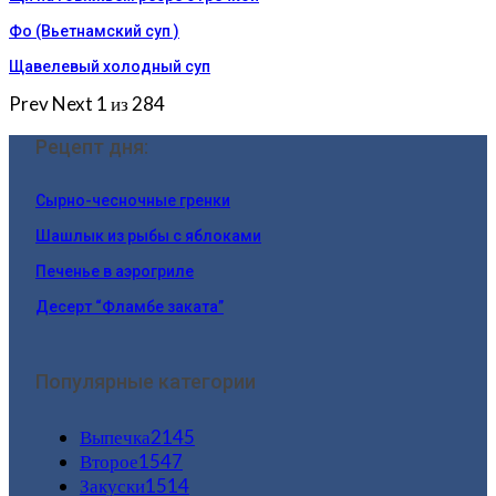
Фо (Вьетнамский суп )
Щавелевый холодный суп
Prev
Next
1 из 284
Рецепт дня:
Сырно-чесночные гренки
Шашлык из рыбы с яблоками
Печенье в аэрогриле
Десерт “Фламбе заката”
Популярные категории
Выпечка
2145
Второе
1547
Закуски
1514