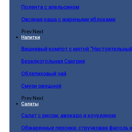
Полента с апельсином
Овсяная каша с жареными яблоками
Prev
Next
Напитки
Вишневый компот с мятой “Настоятельный
Безалкогольная Сангрия
Облепиховый чай
Смузи овощной
Prev
Next
Салаты
Салат с рисом, авокадо и кочудяном
Обжаренные персики, стручковая фасоль 