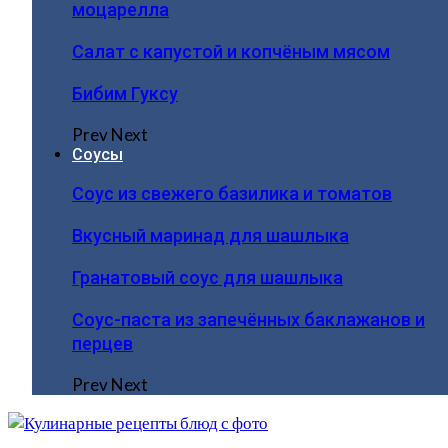
моцарелла
Салат с капустой и копчёным мясом
Бибим Гуксу
Prev
Next
Соусы
Соус из свежего базилика и томатов
Вкусный маринад для шашлыка
Гранатовый соус для шашлыка
Соус-паста из запечённых баклажанов и
перцев
Prev
Next