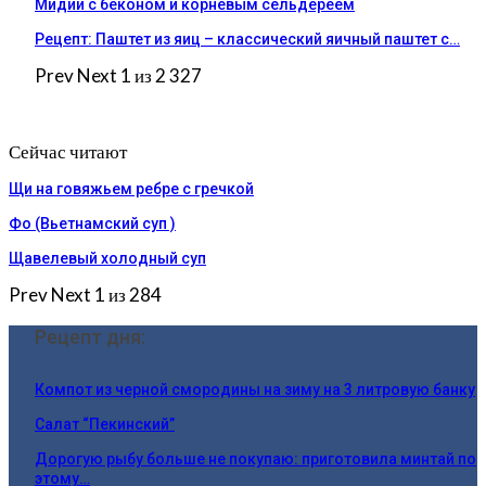
Мидии с беконом и корневым сельдереем
Рецепт: Паштет из яиц – классический яичный паштет с…
Prev
Next
1 из 2 327
Сейчас читают
Щи на говяжьем ребре с гречкой
Фо (Вьетнамский суп )
Щавелевый холодный суп
Prev
Next
1 из 284
Рецепт дня:
Компот из черной смородины на зиму на 3 литровую банку
Салат “Пекинский”
Дорогую рыбу больше не покупаю: приготовила минтай по
этому…