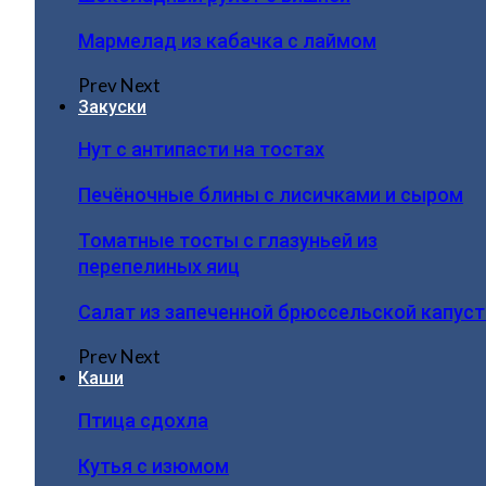
Мармелад из кабачка с лаймом
Prev
Next
Закуски
Нут с антипасти на тостах
Печёночные блины с лисичками и сыром
Томатные тосты с глазуньей из
перепелиных яиц
Салат из запеченной брюссельской капус
Prev
Next
Каши
Птица сдохла
Кутья с изюмом