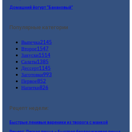
Домашний йогурт “Банановый”
Популярные категории
Выпечка
2145
Второе
1547
Закуски
1514
Салаты
1385
Дессерт
1145
Заготовки
993
Первое
852
Напитки
826
Рецепт недели:
Быстрые ленивые вареники из творога с манкой
Рецепт: Легкая пицца – Быстрая бездрожжевая пицца