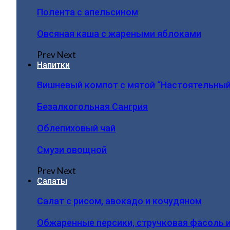
Полента с апельсином
Овсяная каша с жареными яблоками
Prev
Next
Напитки
Вишневый компот с мятой “Настоятельный
Безалкогольная Сангрия
Облепиховый чай
Смузи овощной
Prev
Next
Салаты
Салат с рисом, авокадо и кочудяном
Обжаренные персики, стручковая фасоль 