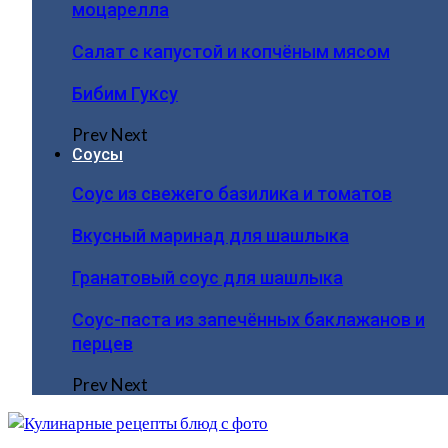
моцарелла
Салат с капустой и копчёным мясом
Бибим Гуксу
Prev
Next
Соусы
Соус из свежего базилика и томатов
Вкусный маринад для шашлыка
Гранатовый соус для шашлыка
Соус-паста из запечённых баклажанов и
перцев
Prev
Next