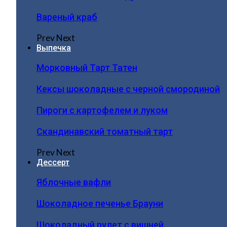
Вареный краб
Prev
Next
Выпечка
Морковный Тарт Татен
Кексы шоколадные с черной смородиной
Пироги c картофелем и луком
Скандинавский томатный тарт
Prev
Next
Дессерт
Яблочные вафли
Шоколадное печенье Брауни
Шоколадный рулет с вишней