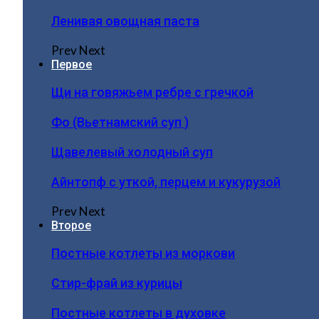
Ленивая овощная паста
Prev
Next
Первое
Щи на говяжьем ребре с гречкой
Фо (Вьетнамский суп )
Щавелевый холодный суп
Айнтопф с уткой, перцем и кукурузой
Prev
Next
Второе
Постные котлеты из моркови
Стир-фрай из курицы
Постные котлеты в духовке