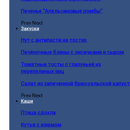
Печенье “Апельсиновые ромбы”
Prev
Next
Закуски
Нут с антипасти на тостах
Печёночные блины с лисичками и сыром
Томатные тосты с глазуньей из
перепелиных яиц
Салат из запеченной брюссельской капус
Prev
Next
Каши
Птица сдохла
Кутья с изюмом