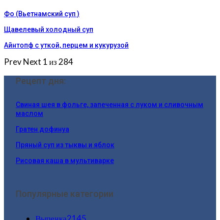
Фо (Вьетнамский суп )
Щавелевый холодный суп
Айнтопф с уткой, перцем и кукурузой
Prev
Next
1 из 284
Рецепт дня:
Свиная шея в фольге, запеченная с луком и сливочным
маслом
Гратен дофинуа
Пряный суп из тыквы и яблок
Рисовая каша в мультиварке
Популярные категории
Выпечка
2145