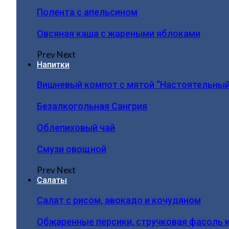
Полента с апельсином
Овсяная каша с жареными яблоками
Prev
Next
Напитки
Вишневый компот с мятой “Настоятельный
Безалкогольная Сангрия
Облепиховый чай
Смузи овощной
Prev
Next
Салаты
Салат с рисом, авокадо и кочудяном
Обжаренные персики, стручковая фасоль 