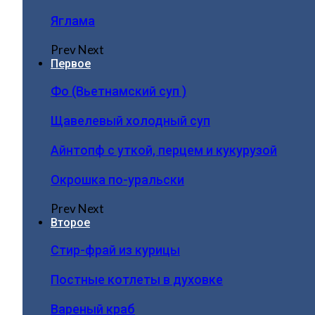
Яглама
Prev
Next
Первое
Фо (Вьетнамский суп )
Щавелевый холодный суп
Айнтопф с уткой, перцем и кукурузой
Окрошка по-уральски
Prev
Next
Второе
Стир-фрай из курицы
Постные котлеты в духовке
Вареный краб