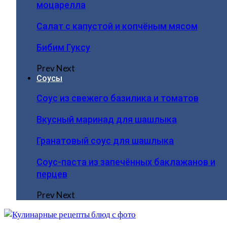
моцарелла
Салат с капустой и копчёным мясом
Бибим Гуксу
Prev
Next
Соусы
Соус из свежего базилика и томатов
Вкусный маринад для шашлыка
Гранатовый соус для шашлыка
Соус-паста из запечённых баклажанов и
перцев
Prev
Next