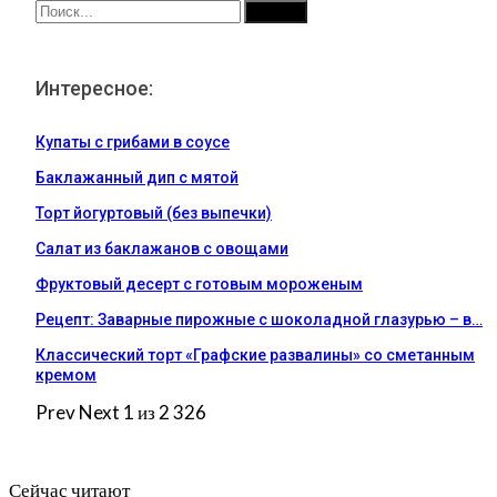
Интересное:
Купаты с грибами в соусе
Баклажанный дип с мятой
Торт йогуртовый (без выпечки)
Салат из баклажанов с овощами
Фруктовый десерт с готовым мороженым
Рецепт: Заварные пирожные с шоколадной глазурью – в…
Классический торт «Графские развалины» со сметанным
кремом
Prev
Next
1 из 2 326
Сейчас читают