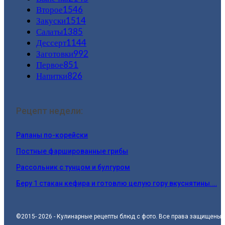
Второе
1546
Закуски
1514
Салаты
1385
Дессерт
1144
Заготовки
992
Первое
851
Напитки
826
Рецепт недели:
Рапаны по-корейски
Постные фаршированные грибы
Рассольник с тунцом и булгуром
Беру 1 стакан кефира и готовлю целую гору вкуснятины.…
©2015- 2026 - Кулинарные рецепты блюд с фото. Все права защищены.