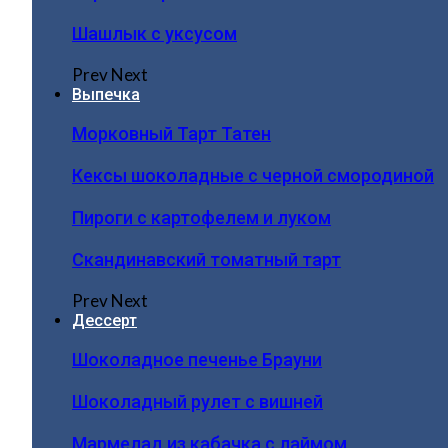
Шашлык с уксусом
Prev
Next
Выпечка
Морковный Тарт Татен
Кексы шоколадные с черной смородиной
Пироги c картофелем и луком
Скандинавский томатный тарт
Prev
Next
Дессерт
Шоколадное печенье Брауни
Шоколадный рулет с вишней
Мармелад из кабачка с лаймом