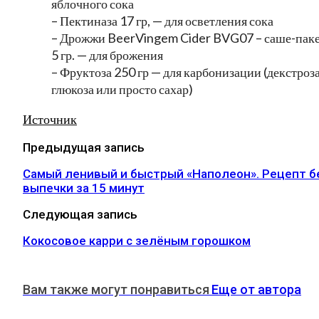
яблочного сока
– Пектиназа 17 гр, — для осветления сока
– Дрожжи BeerVingem Cider BVG07 – саше-пак
5 гр. — для брожения
– Фруктоза 250 гр — для карбонизации (декстроза
глюкоза или просто сахар)
Источник
Предыдущая запись
Самый ленивый и быстрый «Наполеон». Рецепт б
выпечки за 15 минут
Следующая запись
Кокосовое карри с зелёным горошком
Вам также могут понравиться
Еще от автора