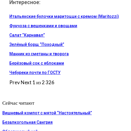
Интересное:
Итальянские булочки маритоцци с кремом (Maritozzi)
Фунчоза с вешенками и овощами
Салат “Карнавал”
Зелёный борщ “Походный”
Манник из сметаны и творога
Берёзовый сок с яблоками
Чебуреки почти по ГОСТУ
Prev
Next
1 из 2 326
Сейчас читают
Вишневый компот с мятой “Настоятельный”
Безалкогольная Сангрия