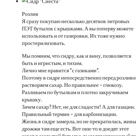
Розлив
Я сразу покупаю несколько десятков литровых
ПЭТ бутылок с крышками. А вы поперву можете
использовать и от газировки. Их тоже нужно
простерилизовать.
Мы помним, что сидру, как и вину, позволяется
быть и игристым, и тихим.
Лично мне нравится “с газиками”.
Поэтому в сидре непосредственно перед розлив
растворяем сахар. Но правильнее – глюкозу.
Разливаем по бутылкам и плотно закручиваем
крышку.
Зачем сахар? Нет, не для сладости! А для газации.
Правильный термин – для карбонизации.
Жизнь в сидре замерла, но не прекратилась, жив
дрожжи там еще есть. Вот они-то и доедят этот
сахар в закрытой бутылке, выделяя углекислый га