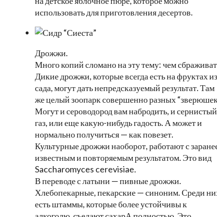
на детское яблочное пюре, которое можно
использовать для приготовления десертов.
Дрожжи.
Много копий сломано на эту тему: чем сбраживат
Дикие дрожжи, которые всегда есть на фруктах и
сада, могут дать непредсказуемый результат. Там
же целый зоопарк совершенно разных “зверюшек
Могут и сероводород вам набродить, и сернистый
газ, или еще какую-нибудь гадость. А может и
нормально получиться — как повезет.
Культурные дрожжи наоборот, работают с заране
известным и повторяемым результатом. Это вид
Saccharomyces cerevisiae.
В переводе с латыни — пивные дрожжи.
Хлебопекарные, пекарские — синоним. Среди ни
есть штаммы, которые более устойчивы к
алкоголю, съедают сахарА полностью, Это,