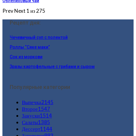
Облепиховый чай
Prev
Next
1 из 275
Рецепт дня:
Чечевичный суп с полентой
Роллы “Сяке маки”
Сок из моркови
Зразы картофельные с грибами и сыром
Популярные категории
Выпечка
2145
Второе
1547
Закуски
1514
Салаты
1385
Дессерт
1144
Заготовки
993