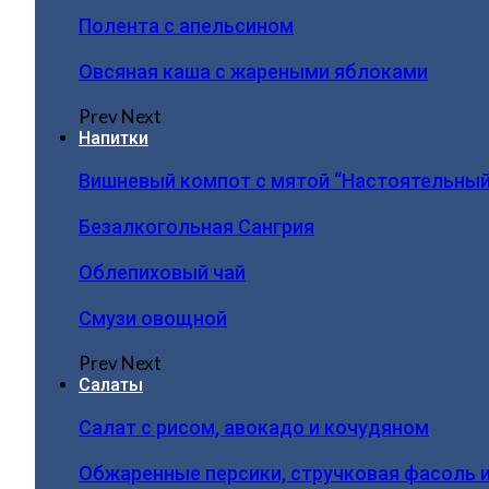
Полента с апельсином
Овсяная каша с жареными яблоками
Prev
Next
Напитки
Вишневый компот с мятой “Настоятельный
Безалкогольная Сангрия
Облепиховый чай
Смузи овощной
Prev
Next
Салаты
Салат с рисом, авокадо и кочудяном
Обжаренные персики, стручковая фасоль 