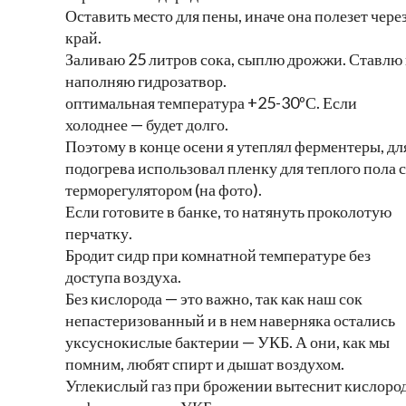
Оставить место для пены, иначе она полезет чере
край.
Заливаю 25 литров сока, сыплю дрожжи. Ставлю
наполняю гидрозатвор.
оптимальная температура +25-30ºС. Если
холоднее — будет долго.
Поэтому в конце осени я утеплял ферментеры, дл
подогрева использовал пленку для теплого пола с
терморегулятором (на фото).
Если готовите в банке, то натянуть проколотую
перчатку.
Бродит сидр при комнатной температуре без
доступа воздуха.
Без кислорода — это важно, так как наш сок
непастеризованный и в нем наверняка остались
уксуснокислые бактерии — УКБ. А они, как мы
помним, любят спирт и дышат воздухом.
Углекислый газ при брожении вытеснит кислоро