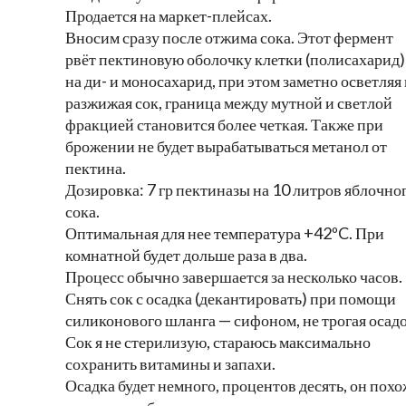
Продается на маркет-плейсах.
Вносим сразу после отжима сока. Этот фермент
рвёт пектиновую оболочку клетки (полисахарид)
на ди- и моносахарид, при этом заметно осветляя
разжижая сок, граница между мутной и светлой
фракцией становится более четкая. Также при
брожении не будет вырабатываться метанол от
пектина.
Дозировка: 7 гр пектиназы на 10 литров яблочно
сока.
Оптимальная для нее температура +42ºC. При
комнатной будет дольше раза в два.
Процесс обычно завершается за несколько часов.
Снять сок с осадка (декантировать) при помощи
силиконового шланга — сифоном, не трогая осадо
Сок я не стерилизую, стараюсь максимально
сохранить витамины и запахи.
Осадка будет немного, процентов десять, он похо