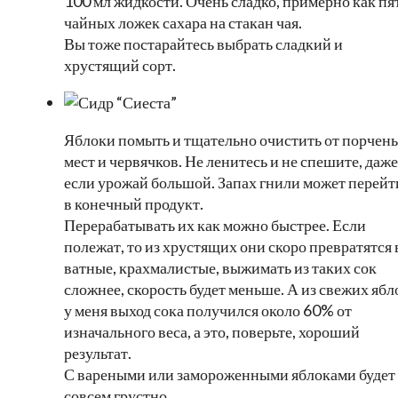
100 мл жидкости. Очень сладко, примерно как пя
чайных ложек сахара на стакан чая.
Вы тоже постарайтесь выбрать сладкий и
хрустящий сорт.
Яблоки помыть и тщательно очистить от порчен
мест и червячков. Не ленитесь и не спешите, даже
если урожай большой. Запах гнили может перейт
в конечный продукт.
Перерабатывать их как можно быстрее. Если
полежат, то из хрустящих они скоро превратятся 
ватные, крахмалистые, выжимать из таких сок
сложнее, скорость будет меньше. А из свежих ябл
у меня выход сока получился около 60% от
изначального веса, а это, поверьте, хороший
результат.
С вареными или замороженными яблоками будет
совсем грустно.