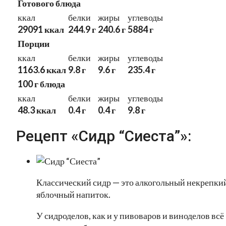
Готового блюда
ккал
белки
жиры
углеводы
29091 ккал
244.9 г
240.6 г
5884 г
Порции
ккал
белки
жиры
углеводы
1163.6 ккал
9.8 г
9.6 г
235.4 г
100 г блюда
ккал
белки
жиры
углеводы
48.3 ккал
0.4 г
0.4 г
9.8 г
Рецепт «Сидр “Сиеста”»:
Классический сидр — это алкогольный некрепки
яблочный напиток.
У сидроделов, как и у пивоваров и виноделов всё