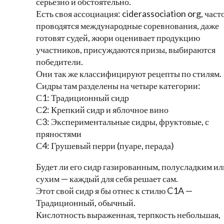
серьезно и обстоятельно.
Есть своя ассоциация: ciderassociation org, част
проводятся международные соревнования, даже
готовят судей, жюри оценивает продукцию
участников, присуждаются призы, выбираются
победители.
Они так же классифицируют рецепты по стилям.
Сидры там разделены на четыре категории:
С1: Традиционный сидр
С2: Крепкий сидр и яблочное вино
С3: Экспериментальные сидры, фруктовые, с
пряностями
С4: Грушевый перри (пуаре, перада)
Будет ли его сидр газированным, полусладким ил
сухим — каждый для себя решает сам.
Этот свой сидр я бы отнес к стилю C1A —
Традиционный, обычный.
Кислотность выраженная, терпкость небольшая,