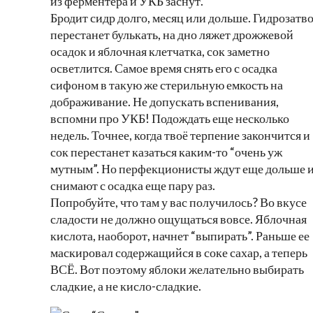
из ферментера и УКБ заснут.
Бродит сидр долго, месяц или дольше. Гидрозатв
перестанет булькать, на дно ляжет дрожжевой
осадок и яблочная клетчатка, сок заметно
осветлится. Самое время снять его с осадка
сифоном в такую же стерильную емкость на
дображивание. Не допускать вспенивания,
вспомни про УКБ! Подождать еще несколько
недель. Точнее, когда твоё терпение закончится и
сок перестанет казаться каким-то “очень уж
мутным”. Но перфекционисты ждут еще дольше 
снимают с осадка еще пару раз.
Попробуйте, что там у вас получилось? Во вкусе
сладости не должно ощущаться вовсе. Яблочная
кислота, наоборот, начнет “выпирать”. Раньше ее
маскировал содержащийся в соке сахар, а теперь
ВСЁ. Вот поэтому яблоки желательно выбирать
сладкие, а не кисло-сладкие.