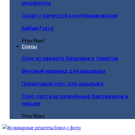
моцарелла
Салат с капустой и копчёным мясом
Бибим Гуксу
Prev
Next
Соусы
Соус из свежего базилика и томатов
Вкусный маринад для шашлыка
Гранатовый соус для шашлыка
Соус-паста из запечённых баклажанов и
перцев
Prev
Next