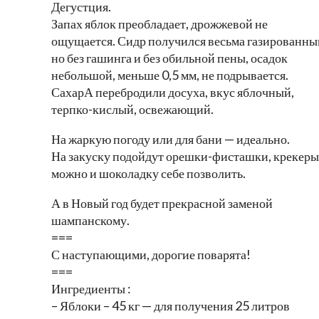
Дегустция.
Запах яблок преобладает, дрожжевой не
ощущается. Сидр получился весьма газированны
но без гашинга и без обильной пены, осадок
небольшой, меньше 0,5 мм, не подрывается.
СахарА перебродили досуха, вкус яблочный,
терпко-кислый, освежающий.
На жаркую погоду или для бани — идеально.
На закуску подойдут орешки-фисташки, крекеры
можно и шоколадку себе позволить.
А в Новый год будет прекрасной заменой
шампанскому.
===
С наступающими, дорогие поварята!
===
Ингредиенты :
– Яблоки – 45 кг — для получения 25 литров