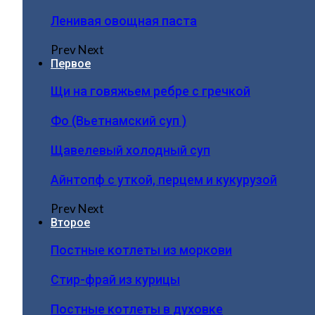
Ленивая овощная паста
Prev
Next
Первое
Щи на говяжьем ребре с гречкой
Фо (Вьетнамский суп )
Щавелевый холодный суп
Айнтопф с уткой, перцем и кукурузой
Prev
Next
Второе
Постные котлеты из моркови
Стир-фрай из курицы
Постные котлеты в духовке