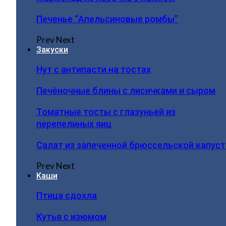
Печенье “Апельсиновые ромбы”
Prev
Next
Закуски
Нут с антипасти на тостах
Печёночные блины с лисичками и сыром
Томатные тосты с глазуньей из
перепелиных яиц
Салат из запеченной брюссельской капус
Prev
Next
Каши
Птица сдохла
Кутья с изюмом