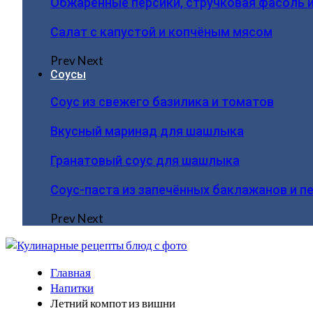
Обжаренные персики, стручковая фасоль 
Салат с капустой и копчёным мясом
Prev
Next
Соусы
Соус из свежего базилика и томатов
Вкусный маринад для шашлыка
Гранатовый соус для шашлыка
Соус-паста из запечённых баклажанов и п
Prev
Next
Главная
Напитки
Летний компот из вишни