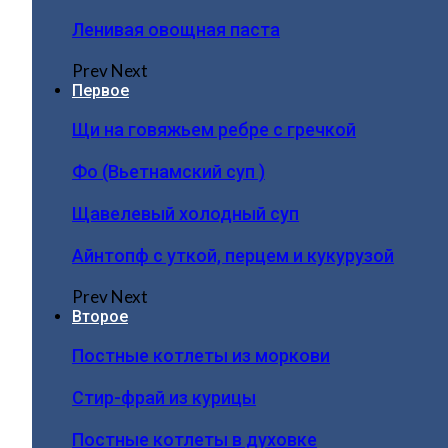
Ленивая овощная паста
Prev
Next
Первое
Щи на говяжьем ребре с гречкой
Фо (Вьетнамский суп )
Щавелевый холодный суп
Айнтопф с уткой, перцем и кукурузой
Prev
Next
Второе
Постные котлеты из моркови
Стир-фрай из курицы
Постные котлеты в духовке