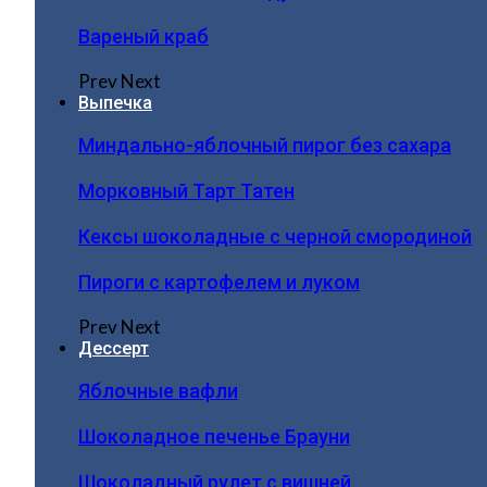
Вареный краб
Prev
Next
Выпечка
Миндально-яблочный пирог без сахара
Морковный Тарт Татен
Кексы шоколадные с черной смородиной
Пироги c картофелем и луком
Prev
Next
Дессерт
Яблочные вафли
Шоколадное печенье Брауни
Шоколадный рулет с вишней