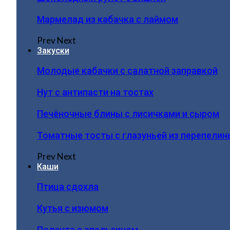
Мармелад из кабачка с лаймом
Prev
Next
Закуски
Молодые кабачки с салатной заправкой
Нут с антипасти на тостах
Печёночные блины с лисичками и сыром
Томатные тосты с глазуньей из перепелин
Prev
Next
Каши
Птица сдохла
Кутья с изюмом
Полента с апельсином