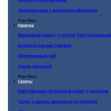
Овсяная каша с жареными яблоками
Prev
Next
Напитки
Вишневый компот с мятой “Настоятельный
Безалкогольная Сангрия
Облепиховый чай
Смузи овощной
Prev
Next
Салаты
Картофельно-огуречный салат с лососем
Салат с рисом, авокадо и кочудяном