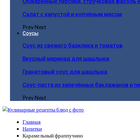
Обжаренные персики, стручковая фасоль 
Салат с капустой и копчёным мясом
Prev
Next
Соусы
Соус из свежего базилика и томатов
Вкусный маринад для шашлыка
Гранатовый соус для шашлыка
Соус-паста из запечённых баклажанов и п
Prev
Next
Главная
Напитки
Карамельный фраппучино