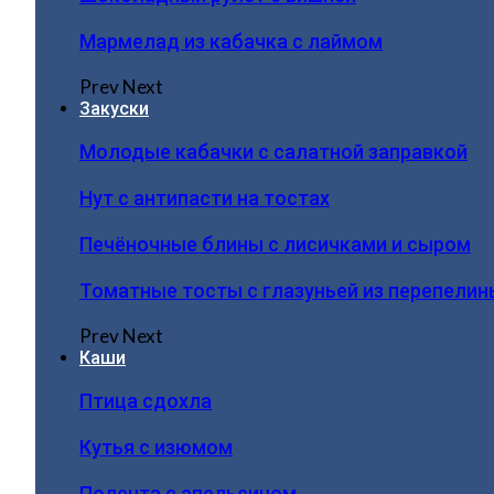
Мармелад из кабачка с лаймом
Prev
Next
Закуски
Молодые кабачки с салатной заправкой
Нут с антипасти на тостах
Печёночные блины с лисичками и сыром
Томатные тосты с глазуньей из перепелин
Prev
Next
Каши
Птица сдохла
Кутья с изюмом
Полента с апельсином