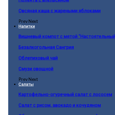
Овсяная каша с жареными яблоками
Prev
Next
Напитки
Вишневый компот с мятой “Настоятельный
Безалкогольная Сангрия
Облепиховый чай
Смузи овощной
Prev
Next
Салаты
Картофельно-огуречный салат с лососем
Салат с рисом, авокадо и кочудяном