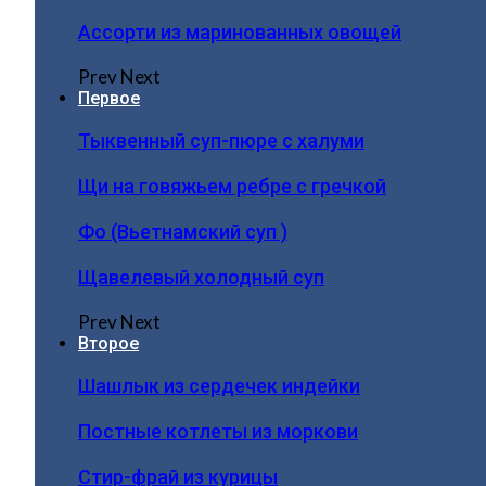
Ассорти из маринованных овощей
Prev
Next
Первое
Тыквенный суп-пюре с халуми
Щи на говяжьем ребре с гречкой
Фо (Вьетнамский суп )
Щавелевый холодный суп
Prev
Next
Второе
Шашлык из сердечек индейки
Постные котлеты из моркови
Стир-фрай из курицы