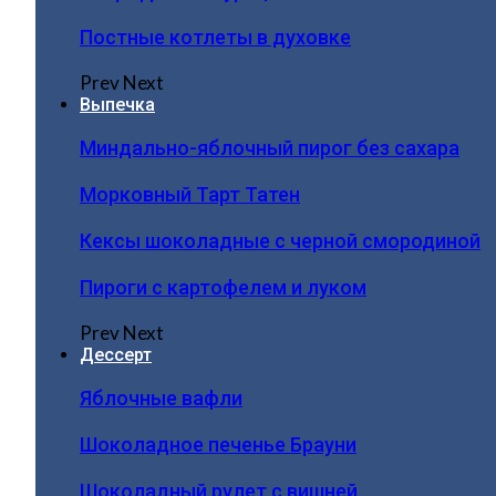
Постные котлеты в духовке
Prev
Next
Выпечка
Миндально-яблочный пирог без сахара
Морковный Тарт Татен
Кексы шоколадные с черной смородиной
Пироги c картофелем и луком
Prev
Next
Дессерт
Яблочные вафли
Шоколадное печенье Брауни
Шоколадный рулет с вишней