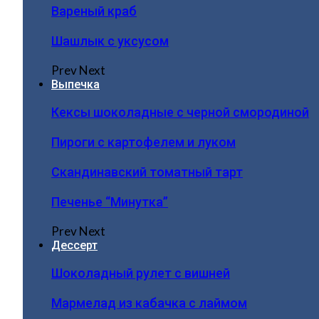
Вареный краб
Шашлык с уксусом
Prev
Next
Выпечка
Кексы шоколадные с черной смородиной
Пироги c картофелем и луком
Скандинавский томатный тарт
Печенье “Минутка”
Prev
Next
Дессерт
Шоколадный рулет с вишней
Мармелад из кабачка с лаймом