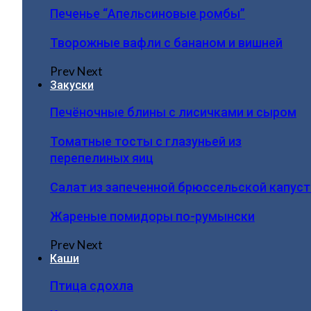
Печенье “Апельсиновые ромбы”
Творожные вафли с бананом и вишней
Prev
Next
Закуски
Печёночные блины с лисичками и сыром
Томатные тосты с глазуньей из
перепелиных яиц
Салат из запеченной брюссельской капус
Жареные помидоры по-румынски
Prev
Next
Каши
Птица сдохла