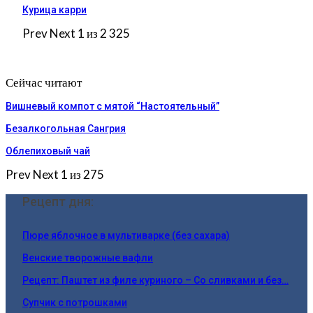
Курица карри
Prev
Next
1 из 2 325
Сейчас читают
Вишневый компот с мятой “Настоятельный”
Безалкогольная Сангрия
Облепиховый чай
Prev
Next
1 из 275
Рецепт дня:
Пюре яблочное в мультиварке (без сахара)
Венские творожные вафли
Рецепт: Паштет из филе куриного – Со сливками и без…
Супчик с потрошками⁠