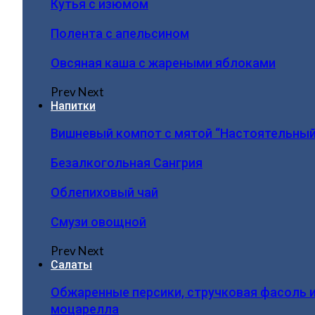
Кутья с изюмом
Полента с апельсином
Овсяная каша с жареными яблоками
Prev
Next
Напитки
Вишневый компот с мятой “Настоятельный
Безалкогольная Сангрия
Облепиховый чай
Смузи овощной
Prev
Next
Салаты
Обжаренные персики, стручковая фасоль 
моцарелла