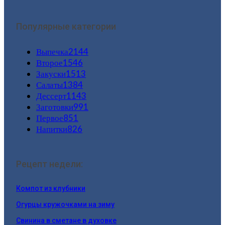
Популярные категории
Выпечка
2144
Второе
1546
Закуски
1513
Салаты
1384
Дессерт
1143
Заготовки
991
Первое
851
Напитки
826
Рецепт недели:
Компот из клубники
Огурцы кружочками на зиму
Свинина в сметане в духовке