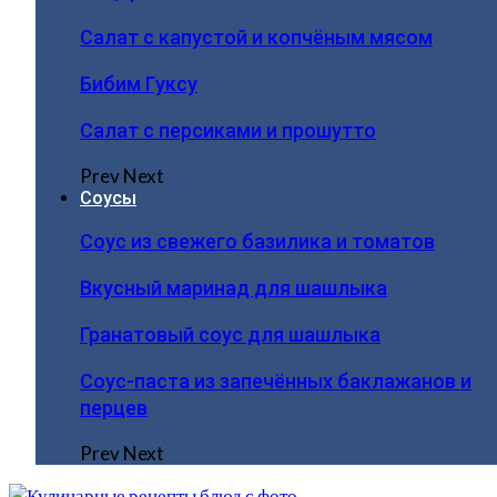
Салат с капустой и копчёным мясом
Бибим Гуксу
Салат с персиками и прошутто
Prev
Next
Соусы
Соус из свежего базилика и томатов
Вкусный маринад для шашлыка
Гранатовый соус для шашлыка
Соус-паста из запечённых баклажанов и
перцев
Prev
Next