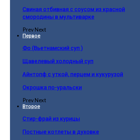
Свиная отбивная с соусом из красной
смородины в мультиварке
Prev
Next
Первое
Фо (Вьетнамский суп )
Щавелевый холодный суп
Айнтопф с уткой, перцем и кукурузой
Окрошка по-уральски
Prev
Next
Второе
Стир-фрай из курицы
Постные котлеты в духовке