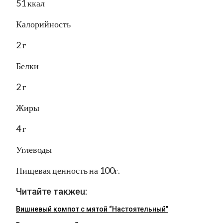
51 ккал
Калорийность
2 г
Белки
2 г
Жиры
4 г
Углеводы
Пищевая ценность на 100г.
Читайте такжеu:
Вишневый компот с мятой “Настоятельный”