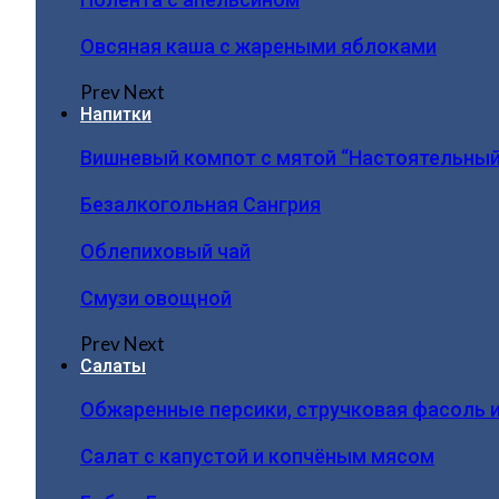
Овсяная каша с жареными яблоками
Prev
Next
Напитки
Вишневый компот с мятой “Настоятельный
Безалкогольная Сангрия
Облепиховый чай
Смузи овощной
Prev
Next
Салаты
Обжаренные персики, стручковая фасоль 
Салат с капустой и копчёным мясом