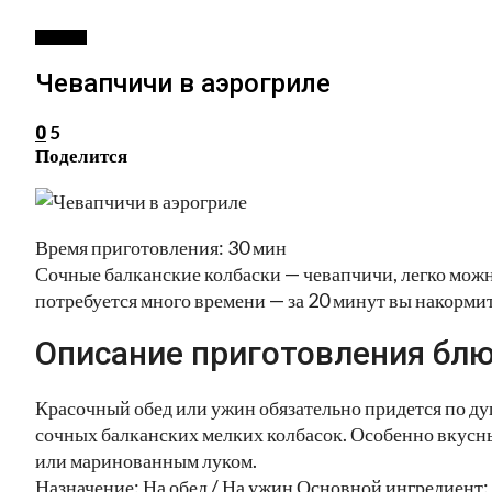
ВТОРОЕ
Чевапчичи в аэрогриле
5
0
Поделится
Время приготовления: 30 мин
Сочные балканские колбаски — чевапчичи, легко можно
потребуется много времени — за 20 минут вы накорми
Описание приготовления блю
Красочный обед или ужин обязательно придется по ду
сочных балканских мелких колбасок. Особенно вкусн
или маринованным луком.
Назначение: На обед / На ужин Основной ингредиент: