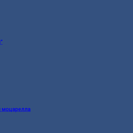
”
и моцарелла