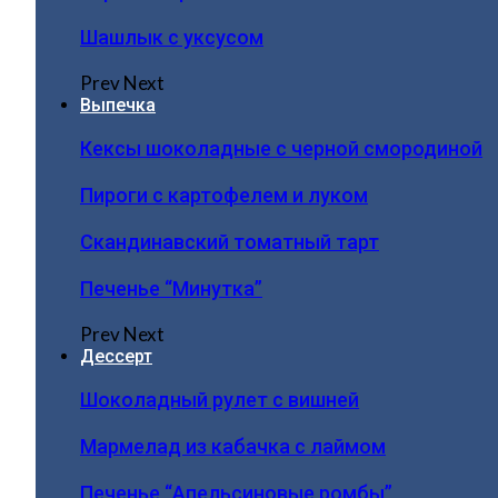
Шашлык с уксусом
Prev
Next
Выпечка
Кексы шоколадные с черной смородиной
Пироги c картофелем и луком
Скандинавский томатный тарт
Печенье “Минутка”
Prev
Next
Дессерт
Шоколадный рулет с вишней
Мармелад из кабачка с лаймом
Печенье “Апельсиновые ромбы”