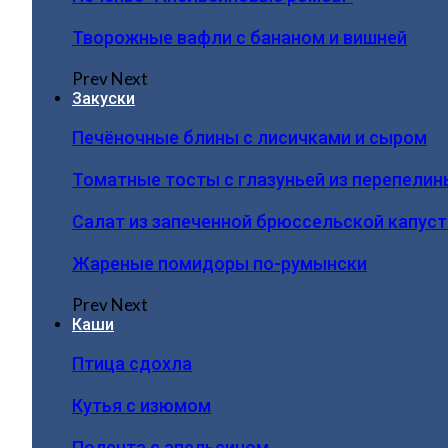
Творожные вафли с бананом и вишней
Prev
Next
Закуски
Печёночные блины с лисичками и сыром
Томатные тосты с глазуньей из перепелин
Салат из запеченной брюссельской капус
Жареные помидоры по-румынски
Prev
Next
Каши
Птица сдохла
Кутья с изюмом
Полента с апельсином