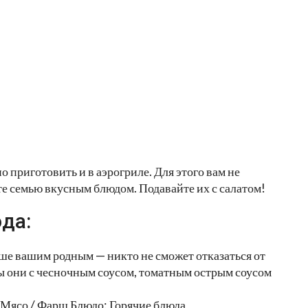
 приготовить и в аэрогриле. Для этого вам не
те семью вкусным блюдом. Подавайте их с салатом!
да:
ше вашим родным — никто не сможет отказаться от
ы они с чесночным соусом, томатным острым соусом
 Мясо / Фарш Блюдо: Горячие блюда