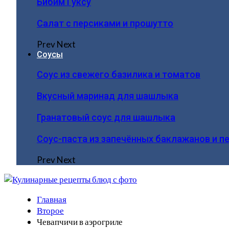
Бибим Гуксу
Салат с персиками и прошутто
Prev
Next
Соусы
Соус из свежего базилика и томатов
Вкусный маринад для шашлыка
Гранатовый соус для шашлыка
Соус-паста из запечённых баклажанов и п
Prev
Next
Главная
Второе
Чевапчичи в аэрогриле