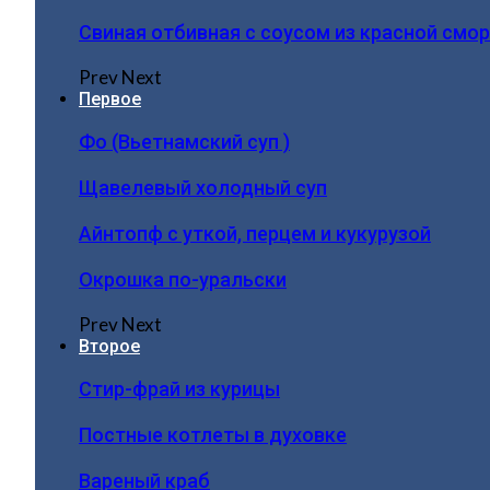
Свиная отбивная с соусом из красной смо
Prev
Next
Первое
Фо (Вьетнамский суп )
Щавелевый холодный суп
Айнтопф с уткой, перцем и кукурузой
Окрошка по-уральски
Prev
Next
Второе
Стир-фрай из курицы
Постные котлеты в духовке
Вареный краб